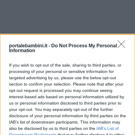
Lavoretti
Nomi
maschili
Nomi
portalebambini.it -
Do Not Process My Personal
Information
femminili
If you wish to opt-out of the sale, sharing to third parties, or
Frasi
processing of your personal or sensitive information for
targeted advertising by us, please use the below opt-out
e
section to confirm your selection. Please note that after your
aforismi
opt-out request is processed you may continue seeing
interest-based ads based on personal information utilized by
us or personal information disclosed to third parties prior to
Buongiorno
your opt-out. You may separately opt-out of the further
disclosure of your personal information by third parties on the
Buonanotte
IAB’s list of downstream participants. This information may
also be disclosed by us to third parties on the
IAB’s List of
Downstream Participants
that may further disclose it to other