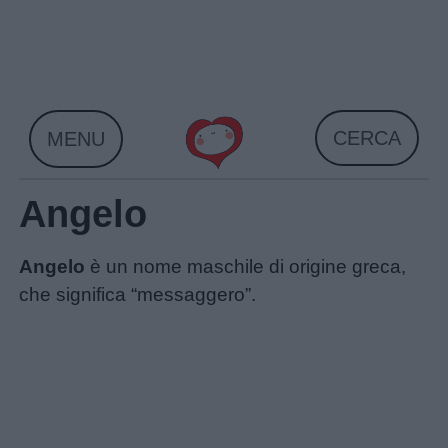
Skip
to
content
CERCA
MENU
Angelo
Angelo
è un nome maschile di origine greca,
che significa “messaggero”.