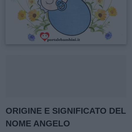
Unmute
Loaded
:
27.57%
Menu
Schede
ORIGINE E SIGNIFICATO DEL
didattiche
NOME ANGELO
Disegni