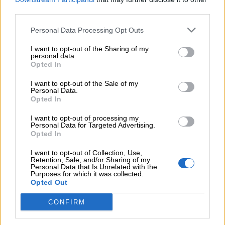
Auguri
third parties.
Personal Data Processing Opt Outs
Barzellette
I want to opt-out of the Sharing of my
personal data.
Opted In
Educazione
positiva
I want to opt-out of the Sale of my
Personal Data.
Opted In
CURIOSITÀ
I want to opt-out of processing my
Personal Data for Targeted Advertising.
Opted In
Il colore legato al nome Angelo è il viola, mentre
I want to opt-out of Collection, Use,
la pietra portafortuna è l’ametista.
Retention, Sale, and/or Sharing of my
Personal Data that Is Unrelated with the
Purposes for which it was collected.
Opted Out
SCOPRI I LIBRI DEI NOMI DI PORTALE
BAMBINI
CONFIRM