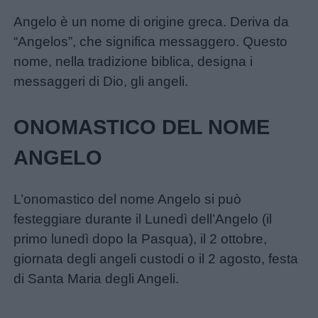
da
Angelo è un nome di origine greca. Deriva da
colorare
“Angelos”, che significa messaggero. Questo
nome, nella tradizione biblica, designa i
Storie
messaggeri di Dio, gli angeli.
per
bambini
ONOMASTICO DEL NOME
ANGELO
Feste
e
giornate
L’onomastico del nome Angelo si può
festeggiare durante il Lunedì dell’Angelo (il
Filastrocche
primo lunedì dopo la Pasqua), il 2 ottobre,
giornata degli angeli custodi o il 2 agosto, festa
di Santa Maria degli Angeli.
Giochi