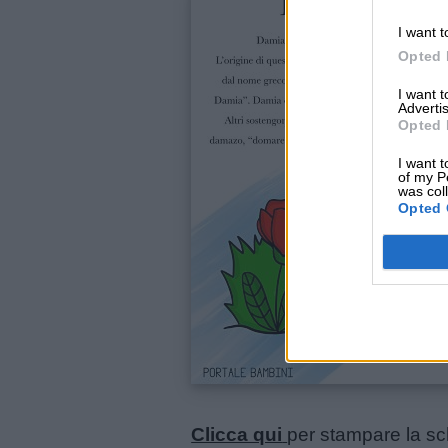
I want t
Lavoretti
Opted 
I want 
Advertis
Nomi
Opted 
maschili
I want t
of my P
was col
Nomi
Opted 
femminili
Frasi
e
aforismi
Buongiorno
Clicca qui
per stampare la s