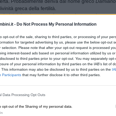
certa. Probabilmente deriva dal nome greco
Damiano
inità greca della fertilità.
 derivi dal verbo greco
damazo
, “domare”. Il nome, q
bini.it -
Do Not Process My Personal Information
to opt-out of the sale, sharing to third parties, or processing of your per
o si festeggia il 26 settembre, in memoria di San 
formation for targeted advertising by us, please use the below opt-out s
no è il rosso.
r selection. Please note that after your opt-out request is processed y
iano è il rubino.
eing interest-based ads based on personal information utilized by us or
disclosed to third parties prior to your opt-out. You may separately opt-
losure of your personal information by third parties on the IAB’s list of
. This information may also be disclosed by us to third parties on the
IA
Participants
that may further disclose it to other third parties.
l Data Processing Opt Outs
Unmute
Loaded
:
o opt-out of the Sharing of my personal data.
16.29%
In