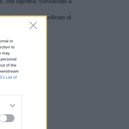
s
, che significa “consacrato a
uindi, avrebbe il significato di
sonal or
Damiano.
ection to
ou may
 personal
out of the
 downstream
B’s List of