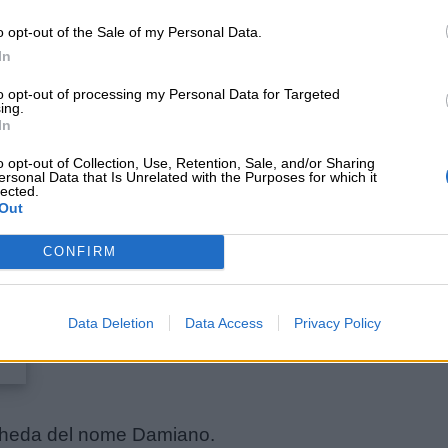
o opt-out of the Sale of my Personal Data.
In
to opt-out of processing my Personal Data for Targeted
ing.
In
o opt-out of Collection, Use, Retention, Sale, and/or Sharing
ersonal Data that Is Unrelated with the Purposes for which it
lected.
Out
CONFIRM
Data Deletion
Data Access
Privacy Policy
cheda del nome Damiano.