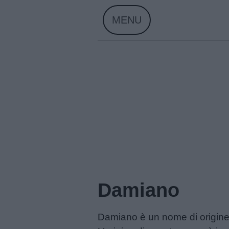
Skip
MENU
to
content
Home
Menu
Damiano
Schede
Damiano è un nome di origine
didattiche