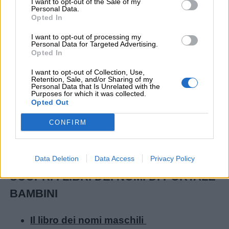
I want to opt-out of the Sale of my
Personal Data.
Opted In
Barzellette
I want to opt-out of processing my
Personal Data for Targeted Advertising.
Opted In
Educazione
positiva
I want to opt-out of Collection, Use,
Retention, Sale, and/or Sharing of my
Personal Data that Is Unrelated with the
Purposes for which it was collected.
Opted Out
CONFIRM
Data Deletion
Data Access
Privacy Policy
SCOPRI I LIBRI DEI NOMI DI PORTALE
BAMBINI
Il libro dei nomi maschili