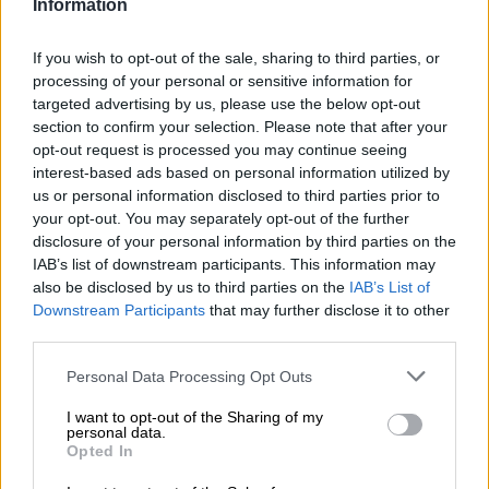
Information
Nomi
Il colore legato al nome Elia è il blu, mentre la
If you wish to opt-out of the sale, sharing to third parties, or
maschili
pietra portafortuna è lo Zaffiro.
processing of your personal or sensitive information for
targeted advertising by us, please use the below opt-out
section to confirm your selection. Please note that after your
Nomi
opt-out request is processed you may continue seeing
femminili
interest-based ads based on personal information utilized by
us or personal information disclosed to third parties prior to
your opt-out. You may separately opt-out of the further
Frasi
disclosure of your personal information by third parties on the
e
IAB’s list of downstream participants. This information may
also be disclosed by us to third parties on the
IAB’s List of
aforismi
Downstream Participants
that may further disclose it to other
third parties.
Buongiorno
Personal Data Processing Opt Outs
Buonanotte
I want to opt-out of the Sharing of my
personal data.
Opted In
Auguri