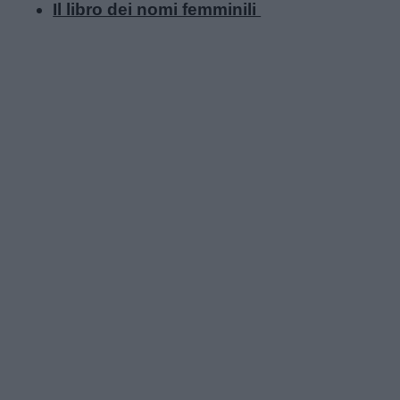
Il libro dei nomi femminili
Link