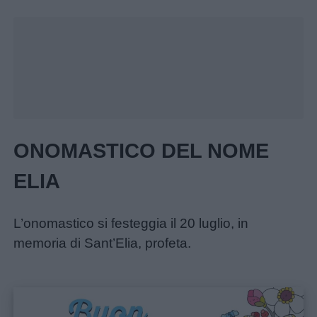
ONOMASTICO DEL NOME
ELIA
Menu
L’onomastico si festeggia il 20 luglio, in
Schede
memoria di Sant’Elia, profeta.
didattiche
Disegni
da