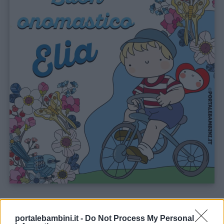
colorare
Storie
per
bambini
Feste
e
giornate
Filastrocche
Giochi
CURIOSITÀ
Lavoretti
portalebambini.it -
Do Not Process My Personal