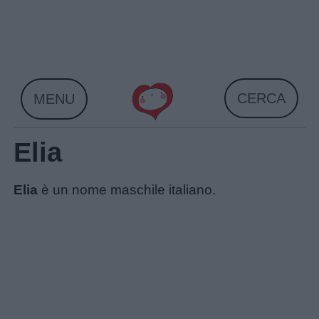
Skip
to
content
CERCA
MENU
Elia
Elia
è un nome maschile italiano.
Home