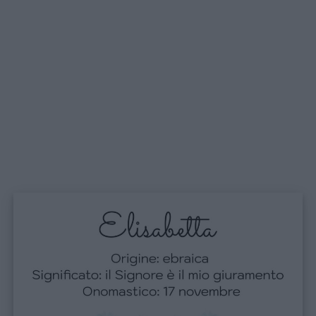
Menu
Schede
didattiche
Disegni
da
colorare
Storie
per
bambini
Feste