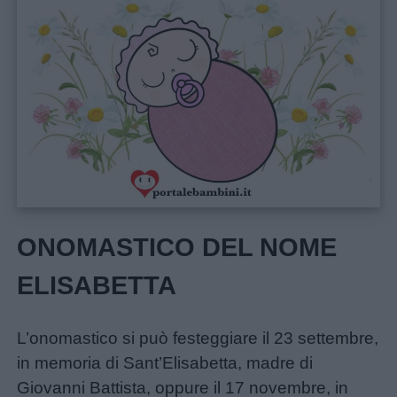
e
giornate
Filastrocche
Giochi
Lavoretti
ONOMASTICO DEL NOME
Nomi
maschili
ELISABETTA
Nomi
L’onomastico si può festeggiare il 23 settembre,
femminili
in memoria di Sant’Elisabetta, madre di
Giovanni Battista, oppure il 17 novembre, in