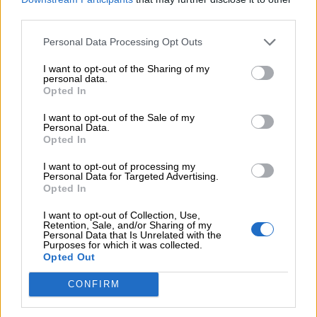
per
third parties.
bambini
Personal Data Processing Opt Outs
Feste
I want to opt-out of the Sharing of my
personal data.
e
Opted In
Cliccate qui
per scaricare o per stampare la
giornate
scheda del nome Ismaele.
I want to opt-out of the Sale of my
Personal Data.
Opted In
Filastrocche
I want to opt-out of processing my
Personal Data for Targeted Advertising.
Opted In
Giochi
I want to opt-out of Collection, Use,
Retention, Sale, and/or Sharing of my
Lavoretti
Personal Data that Is Unrelated with the
Purposes for which it was collected.
Opted Out
Nomi
CONFIRM
maschili