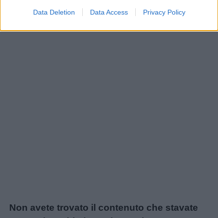
Nomi
Data Deletion
Data Access
Privacy Policy
femminili
Frasi
e
aforismi
Buongiorno
Buonanotte
Auguri
Barzellette
Non avete trovato il contenuto che stavate