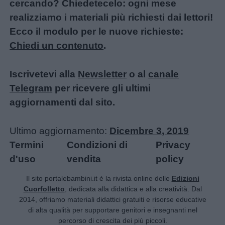
Educazione
cercando? Chiedetecelo: ogni mese
positiva
realizziamo i materiali più richiesti dai lettori!
Ecco il modulo per le nuove richieste:
Chiedi un contenuto
.
Iscrivetevi alla
Newsletter
o al
canale
Telegram
per ricevere gli ultimi
aggiornamenti dal sito.
Ultimo aggiornamento:
Dicembre 3, 2019
Termini
Condizioni di
Privacy
d'uso
vendita
policy
Il sito portalebambini.it è la rivista online delle
Edizioni
Cuorfolletto
, dedicata alla didattica e alla creatività. Dal
2014, offriamo materiali didattici gratuiti e risorse educative
di alta qualità per supportare genitori e insegnanti nel
percorso di crescita dei più piccoli.