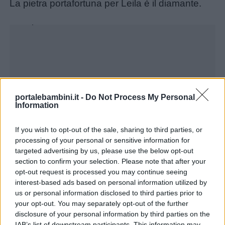
La pietra portafortuna per Leila è il diamante.
Unmute
Loaded
:
26.01%
Menu
portalebambini.it -
Do Not Process My Personal
Information
Schede
If you wish to opt-out of the sale, sharing to third parties, or
didattiche
processing of your personal or sensitive information for
targeted advertising by us, please use the below opt-out
Disegni
section to confirm your selection. Please note that after your
opt-out request is processed you may continue seeing
da
interest-based ads based on personal information utilized by
colorare
us or personal information disclosed to third parties prior to
your opt-out. You may separately opt-out of the further
disclosure of your personal information by third parties on the
Storie
IAB’s list of downstream participants. This information may