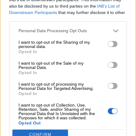
per
also be disclosed by us to third parties on the
IAB’s List of
Downstream Participants
that may further disclose it to other
bambini
third parties.
Feste
Personal Data Processing Opt Outs
e
I want to opt-out of the Sharing of my
personal data.
giornate
Opted In
I want to opt-out of the Sale of my
Cliccate qui
per scaricare e per stampare la
Filastrocche
Personal Data.
Opted In
scheda del nome Leila.
Giochi
I want to opt-out of processing my
Personal Data for Targeted Advertising.
Opted In
Lavoretti
I want to opt-out of Collection, Use,
Retention, Sale, and/or Sharing of my
Personal Data that Is Unrelated with the
Purposes for which it was collected.
Nomi
Opted Out
maschili
CONFIRM