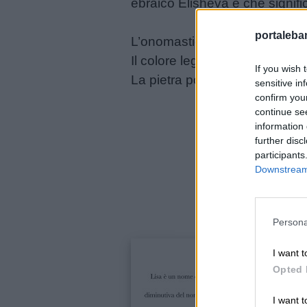
ebraico Elisheva e che signifi
Disegni
portalebam
L’onomastico del nome Lisa si 
da
Il colore legato al nome Lisa è 
colorare
If you wish 
La pietra portafortuna per Lisa
sensitive in
confirm you
Storie
continue se
per
information 
further disc
bambini
participants
Downstream 
Feste
e
giornate
Persona
I want t
Filastrocche
Opted 
I want t
Giochi