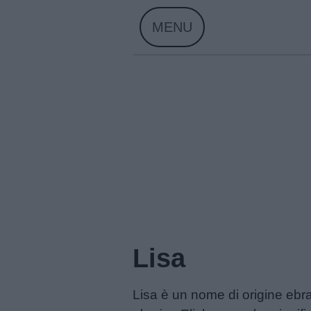
Skip
MENU
to
content
Home
Menu
Lisa
Schede
Lisa è un nome di origine ebra
didattiche