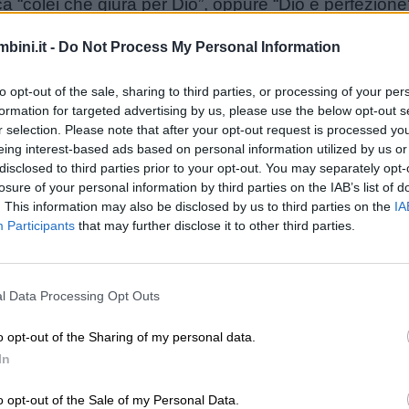
ca “colei che giura per Dio”, oppure “Dio è perfezione
bini.it -
Do Not Process My Personal Information
festeggia il 5 novembre, giorno in cui si ricorda Sant
il rosso.
to opt-out of the sale, sharing to third parties, or processing of your per
 è il granato.
formation for targeted advertising by us, please use the below opt-out s
r selection. Please note that after your opt-out request is processed y
eing interest-based ads based on personal information utilized by us or
disclosed to third parties prior to your opt-out. You may separately opt-
losure of your personal information by third parties on the IAB’s list of
. This information may also be disclosed by us to third parties on the
IA
Participants
that may further disclose it to other third parties.
Unmute
Loaded
:
l Data Processing Opt Outs
23.25%
o opt-out of the Sharing of my personal data.
In
o opt-out of the Sale of my Personal Data.