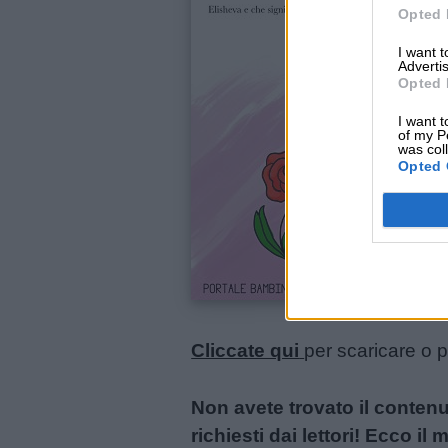
Opted 
Lavoretti
I want 
Advertis
Opted 
Nomi
I want t
maschili
of my P
was col
Opted 
Nomi
femminili
Frasi
e
aforismi
Cliccate qui
per scaricare o 
Buongiorno
Non avete trovato il conten
richiesti dai lettori! Ecco i