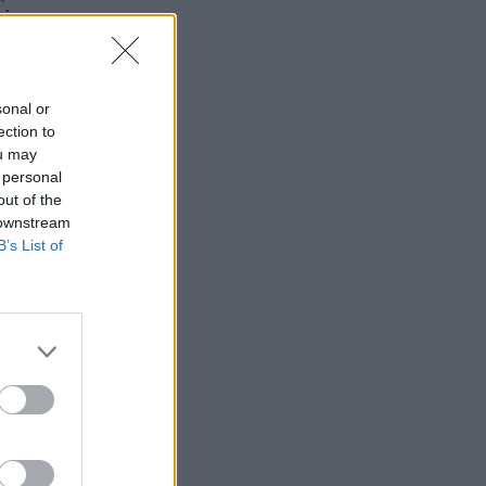
”.
a Elisabetta.
sonal or
ection to
ou may
 personal
out of the
 downstream
B’s List of