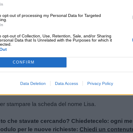
In
to opt-out of processing my Personal Data for Targeted
ing.
In
o opt-out of Collection, Use, Retention, Sale, and/or Sharing
ersonal Data that Is Unrelated with the Purposes for which it
lected.
Out
CONFIRM
Data Deletion
Data Access
Privacy Policy
per stampare la scheda del nome Lisa.
uto che stavate cercando? Chiedetecelo: ogni mese
l modulo per le nuove richieste:
Chiedi un contenut