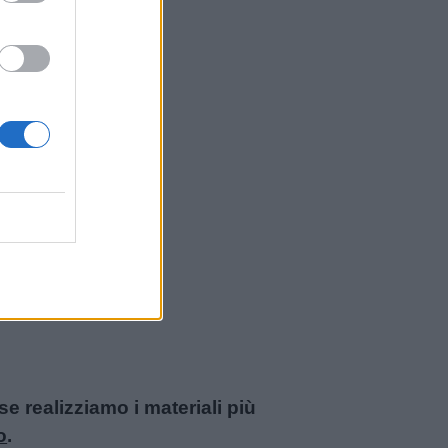
 realizziamo i materiali più
o
.