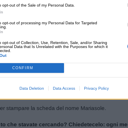
o opt-out of the Sale of my Personal Data.
In
to opt-out of processing my Personal Data for Targeted
ing.
In
o opt-out of Collection, Use, Retention, Sale, and/or Sharing
ersonal Data that Is Unrelated with the Purposes for which it
lected.
Out
CONFIRM
Data Deletion
Data Access
Privacy Policy
per stampare la scheda del nome Mariasole.
uto che stavate cercando? Chiedetecelo: ogni mese