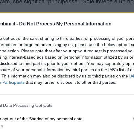
yam, che significa “principessa”. Sole invece è un 
bini.it -
Do Not Process My Personal Information
l’onomastico si può festeggiare il 1° novembre, nel 
le è il blu.
to opt-out of the sale, sharing to third parties, or processing of your per
sole è il lapislazzuli.
formation for targeted advertising by us, please use the below opt-out s
r selection. Please note that after your opt-out request is processed y
eing interest-based ads based on personal information utilized by us or
disclosed to third parties prior to your opt-out. You may separately opt-
losure of your personal information by third parties on the IAB’s list of
. This information may also be disclosed by us to third parties on the
IA
Participants
that may further disclose it to other third parties.
Unmute
Loaded
:
l Data Processing Opt Outs
29.67%
o opt-out of the Sharing of my personal data.
In