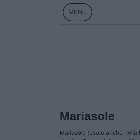
Skip
MENU
to
content
Home
Menu
Mariasole
Schede
Mariasole (usato anche nella
didattiche