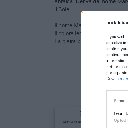
ebraica. Deriva dal nome Mar
il Sole.
Disegni
da
portalebam
Il nome Mariasole è adespota; 
colorare
Il colore legato al nome Mariaso
If you wish 
La pietra portafortuna per Maria
sensitive in
Storie
confirm you
per
continue se
information 
bambini
further disc
participants
Feste
Downstream 
e
giornate
Persona
Filastrocche
I want t
Opted 
Giochi