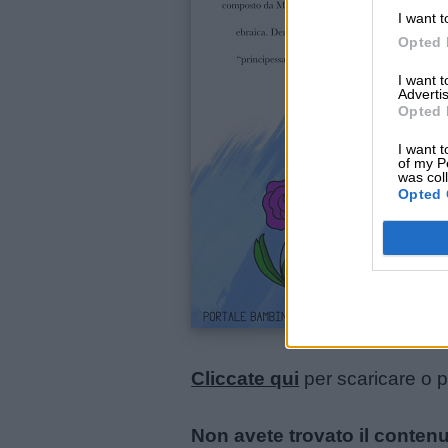
I want t
Opted 
Lavoretti
I want 
Advertis
Nomi
Opted 
maschili
I want t
of my P
was col
Opted 
Nomi
femminili
Frasi
e
aforismi
Cliccate qui
per scaricare o 
Buongiorno
Non avete trovato il conten