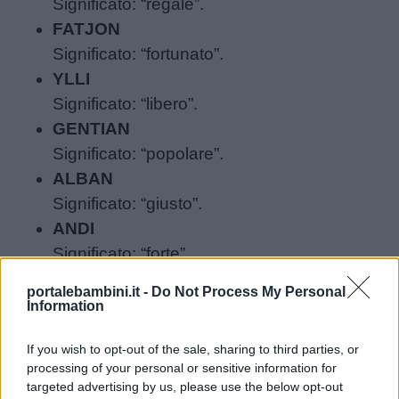
Significato: “regale”.
FATJON
Significato: “fortunato”.
YLLI
Significato: “libero”.
GENTIAN
Significato: “popolare”.
ALBAN
Significato: “giusto”.
ANDI
Significato: “forte”.
ARDIAN
portalebambini.it -
Do Not Process My Personal
Significato: “futuro”.
Information
ERJON
If you wish to opt-out of the sale, sharing to third parties, or
Significato: “vento dell’Ovest”.
processing of your personal or sensitive information for
ARDIT
targeted advertising by us, please use the below opt-out