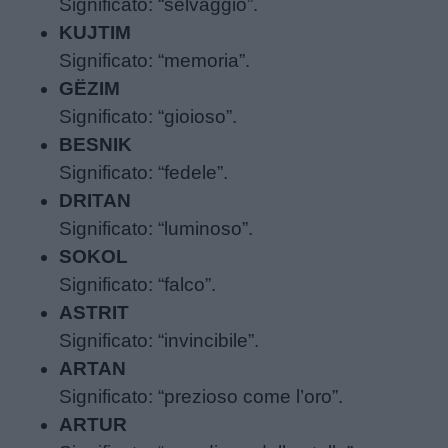
Significato: “selvaggio”.
KUJTIM
Filastrocche
Significato: “memoria”.
GËZIM
Giochi
Significato: “gioioso”.
BESNIK
Lavoretti
Significato: “fedele”.
DRITAN
Nomi
Significato: “luminoso”.
maschili
SOKOL
Significato: “falco”.
Nomi
ASTRIT
femminili
Significato: “invincibile”.
ARTAN
Frasi
Significato: “prezioso come l’oro”.
e
ARTUR
aforismi