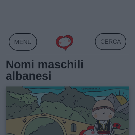
Skip
to
content
CERCA
MENU
Nomi maschili
albanesi