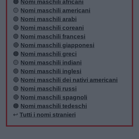
🟠
Nomi maschili africani
🟡
Nomi maschili americani
🟢
Nomi maschili arabi
🔵
Nomi maschili coreani
🟣
Nomi maschili francesi
🔴
Nomi maschili giapponesi
🟠
Nomi maschili greci
🟡
Nomi maschili indiani
🟢
Nomi maschili inglesi
🔵
Nomi maschili dei nativi americani
🟣
Nomi maschili russi
🔴
Nomi maschili spagnoli
🟠
Nomi maschili tedeschi
↩️
Tutti i nomi stranieri