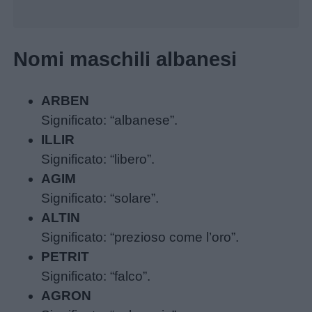
Schede
Nomi maschili albanesi
didattiche
Disegni
ARBEN
da
Significato: “albanese”.
colorare
ILLIR
Significato: “libero”.
AGIM
Storie
Significato: “solare”.
per
ALTIN
bambini
Significato: “prezioso come l’oro”.
PETRIT
Feste
Significato: “falco”.
e
AGRON
giornate