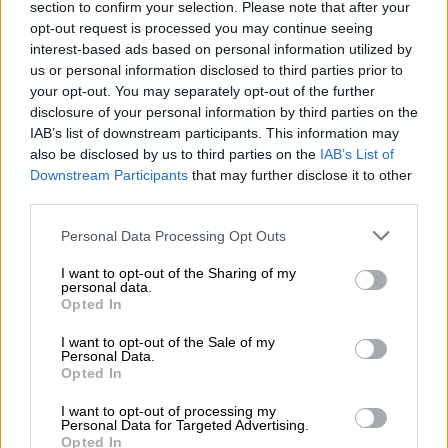
Significato: “solare”.
section to confirm your selection. Please note that after your
opt-out request is processed you may continue seeing
ARVIN
interest-based ads based on personal information utilized by
Significato: “albanese”.
us or personal information disclosed to third parties prior to
ALBION
your opt-out. You may separately opt-out of the further
disclosure of your personal information by third parties on the
Significato: “abitante della terra bianca”:
IAB’s list of downstream participants. This information may
Link
also be disclosed by us to third parties on the
IAB’s List of
utili
Downstream Participants
that may further disclose it to other
third parties.
Personal Data Processing Opt Outs
Chi
siamo
I want to opt-out of the Sharing of my
personal data.
Opted In
Contatti
I want to opt-out of the Sale of my
Personal Data.
Opted In
Privacy
I want to opt-out of processing my
policy
Personal Data for Targeted Advertising.
Opted In