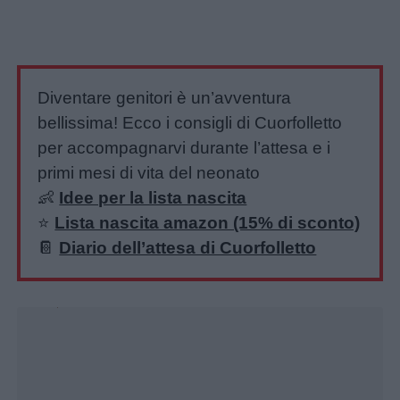
Diventare genitori è un’avventura
bellissima! Ecco i consigli di Cuorfolletto
per accompagnarvi durante l’attesa e i
primi mesi di vita del neonato
👶
Idee per la lista nascita
⭐️
Lista nascita amazon (15% di sconto)
📔
Diario dell’attesa di Cuorfolletto
Unmute
Loaded
:
21.21%
Menu