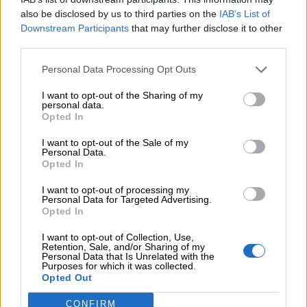
per
also be disclosed by us to third parties on the
IAB’s List of
Downstream Participants
that may further disclose it to other
bambini
third parties.
Feste
Personal Data Processing Opt Outs
e
I want to opt-out of the Sharing of my
personal data.
giornate
Opted In
I want to opt-out of the Sale of my
Cliccate qui
per scaricare e per stampare la
Filastrocche
Personal Data.
Opted In
scheda del nome Nicholas.
Giochi
I want to opt-out of processing my
Personal Data for Targeted Advertising.
Opted In
Lavoretti
I want to opt-out of Collection, Use,
Retention, Sale, and/or Sharing of my
Personal Data that Is Unrelated with the
Purposes for which it was collected.
Nomi
Opted Out
maschili
CONFIRM