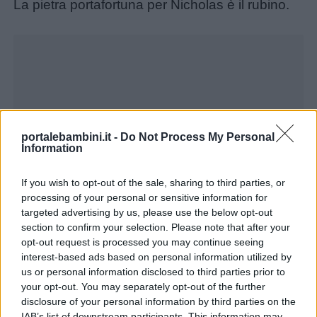
La pietra portafortuna per Nicholas è il rubino.
Unmute
Loaded
:
23.96%
Menu
portalebambini.it -
Do Not Process My Personal
Information
Schede
If you wish to opt-out of the sale, sharing to third parties, or
didattiche
processing of your personal or sensitive information for
targeted advertising by us, please use the below opt-out
Disegni
section to confirm your selection. Please note that after your
opt-out request is processed you may continue seeing
da
interest-based ads based on personal information utilized by
colorare
us or personal information disclosed to third parties prior to
your opt-out. You may separately opt-out of the further
disclosure of your personal information by third parties on the
Storie
IAB’s list of downstream participants. This information may