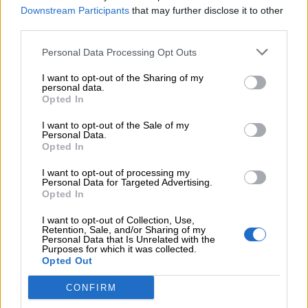
Downstream Participants
that may further disclose it to other
Auguri
third parties.
Barzellette
Personal Data Processing Opt Outs
I want to opt-out of the Sharing of my
personal data.
Educazione
Opted In
positiva
I want to opt-out of the Sale of my
Personal Data.
Opted In
CURIOSITÀ
I want to opt-out of processing my
Personal Data for Targeted Advertising.
Opted In
Il colore legato al nome Nicola è il Rosso,
I want to opt-out of Collection, Use,
Retention, Sale, and/or Sharing of my
mentre la pietra portafortuna è il Rubino.
Personal Data that Is Unrelated with the
Purposes for which it was collected.
Opted Out
SCOPRI I LIBRI DEI NOMI DI PORTALE
CONFIRM
BAMBINI