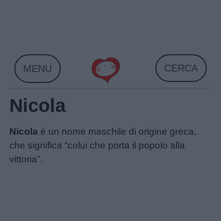
Skip
to
content
CERCA
MENU
Nicola
Nicola
è un nome maschile di origine greca,
che significa “colui che porta il popolo alla
vittoria”.