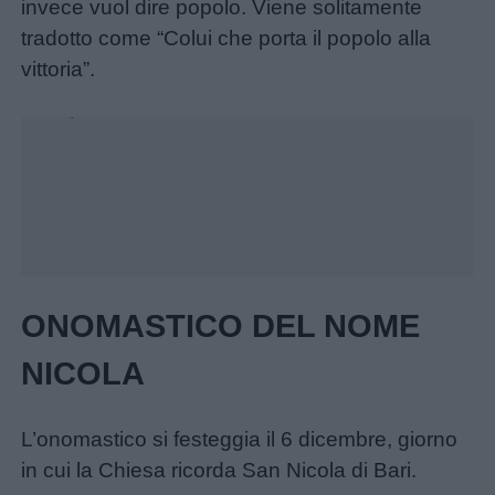
invece vuol dire popolo. Viene solitamente
da
tradotto come “Colui che porta il popolo alla
colorare
vittoria”.
Unmute
Loaded
:
Storie
23.46%
per
bambini
Feste
e
giornate
ONOMASTICO DEL NOME
NICOLA
Filastrocche
Giochi
L’onomastico si festeggia il 6 dicembre, giorno
in cui la Chiesa ricorda San Nicola di Bari.