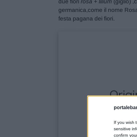
due fiori
rosa
+
lilium
(giglio) 
didattiche
germanica,come il nome Rosa (
festa pagana dei fiori.
Disegni
da
colorare
Storie
per
bambini
Feste
e
portalebam
giornate
If you wish 
sensitive in
Filastrocche
confirm you