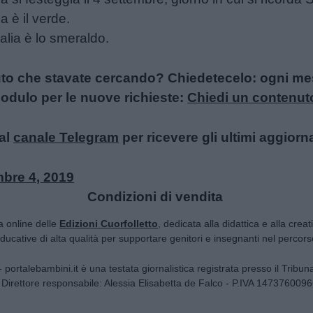
a è il verde.
alia è lo smeraldo.
uto che stavate cercando? Chiedetecelo: ogni mese
l modulo per le nuove richieste:
Chiedi un contenut
al
canale Telegram
per ricevere gli ultimi aggiorn
mbre 4, 2019
Condizioni di vendita
ta online delle
Edizioni Cuorfolletto
, dedicata alla didattica e alla crea
 educative di alta qualità per supportare genitori e insegnanti nel percorso
i - portalebambini.it è una testata giornalistica registrata presso il Tribu
 Direttore responsabile: Alessia Elisabetta de Falco - P.IVA 147376009