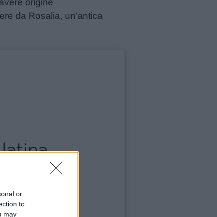
 avere origine
ere da Rosalia, un’antica
sonal or
ection to
ou may