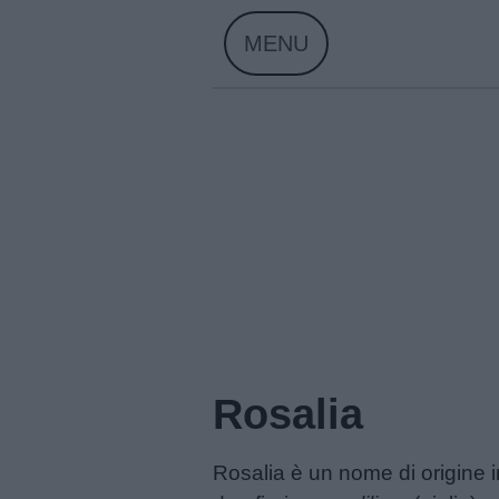
Skip
MENU
to
content
Home
Rosalia
Menu
Rosalia è un nome di origine i
Schede