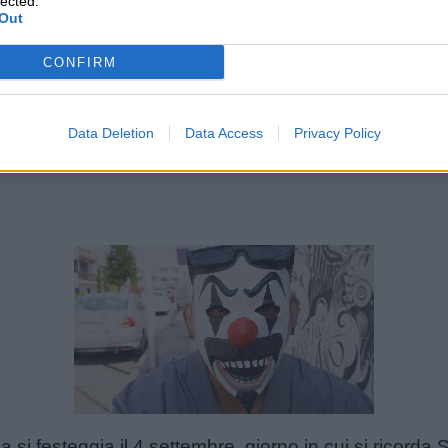
lected.
Out
CONFIRM
Data Deletion
Data Access
Privacy Policy
Unmute
Loaded
:
30.25%
si festeggia il 4 settembre, giorno in cui si ricorda 