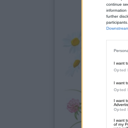
continue se
Giochi
information 
further disc
participants
Lavoretti
Downstream 
Nomi
Persona
maschili
I want t
Nomi
Opted 
femminili
I want t
Opted 
Frasi
e
I want 
Advertis
aforismi
Opted 
I want t
Buongiorno
of my P