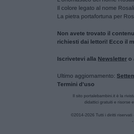
Il colore legato al nome Rosali
La pietra portafortuna per Ros
Non avete trovato il conten
richiesti dai lettori! Ecco i
Link
Iscrivetevi alla
Newsletter
o 
utili
Ultimo aggiornamento:
Sette
Termini d'uso
Chi
siamo
Il sito portalebambini.it è la rivis
didattici gratuiti e risorse
Contatti
©2014-2026 Tutti i diritti riservat
-
Privacy