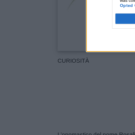
was col
Opted 
Buonanotte
Auguri
Barzellette
CURIOSITÀ
Educazione
positiva
L’onomastico del nome Rosalia 