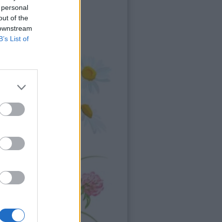
 personal
out of the
 downstream
B’s List of