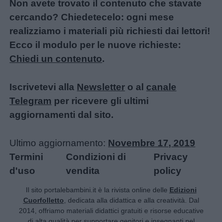
Non avete trovato il contenuto che stavate
Educazione
cercando? Chiedetecelo: ogni mese
positiva
realizziamo i materiali più richiesti dai lettori!
Ecco il modulo per le nuove richieste:
Chiedi un contenuto
.
Iscrivetevi alla
Newsletter
o al
canale
Telegram
per ricevere gli ultimi
aggiornamenti dal sito.
Ultimo aggiornamento:
Novembre 17, 2019
Termini
Condizioni di
Privacy
d'uso
vendita
policy
Il sito portalebambini.it è la rivista online delle
Edizioni
Cuorfolletto
, dedicata alla didattica e alla creatività. Dal
2014, offriamo materiali didattici gratuiti e risorse educative
di alta qualità per supportare genitori e insegnanti nel