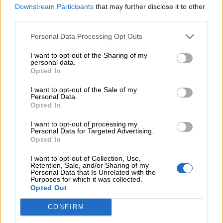
per
Downstream Participants
that may further disclose it to other
third parties.
bambini
Personal Data Processing Opt Outs
Feste
I want to opt-out of the Sharing of my
e
personal data.
Opted In
giornate
Cliccate qui
per scaricare e per stampare la
I want to opt-out of the Sale of my
scheda del nome Tiberio.
Personal Data.
Filastrocche
Opted In
I want to opt-out of processing my
Personal Data for Targeted Advertising.
Giochi
Opted In
I want to opt-out of Collection, Use,
Lavoretti
Retention, Sale, and/or Sharing of my
Personal Data that Is Unrelated with the
Purposes for which it was collected.
Opted Out
Nomi
maschili
CONFIRM