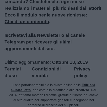
Educazione
cercando? Chiedetecelo: ogni mese
positiva
realizziamo i materiali più richiesti dai lettori!
Ecco il modulo per le nuove richieste:
Chiedi un contenuto
.
Iscrivetevi alla
Newsletter
o al
canale
Telegram
per ricevere gli ultimi
aggiornamenti dal sito.
Ultimo aggiornamento:
Ottobre 18, 2019
Termini
Condizioni di
Privacy
d'uso
vendita
policy
Il sito portalebambini.it è la rivista online delle
Edizioni
Cuorfolletto
, dedicata alla didattica e alla creatività. Dal
2014, offriamo materiali didattici gratuiti e risorse educative
di alta qualità per supportare genitori e insegnanti nel
percorso di crescita dei più piccoli.