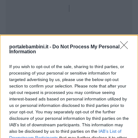
Unmute
Seek
LIVE
Remaining
-
2:09
Loaded
:
Pause
Picture-
Fullscreen
to
7.20%
in-
live,
Picture
currently
Time
behind
live
portalebambini.it -
Do Not Process My Personal
Menu
Information
If you wish to opt-out of the sale, sharing to third parties, or
Schede
processing of your personal or sensitive information for
didattiche
targeted advertising by us, please use the below opt-out
section to confirm your selection. Please note that after your
opt-out request is processed you may continue seeing
Disegni
interest-based ads based on personal information utilized by
us or personal information disclosed to third parties prior to
da
your opt-out. You may separately opt-out of the further
colorare
disclosure of your personal information by third parties on the
IAB’s list of downstream participants. This information may
also be disclosed by us to third parties on the
IAB’s List of
Storie
Downstream Participants
that may further disclose it to other