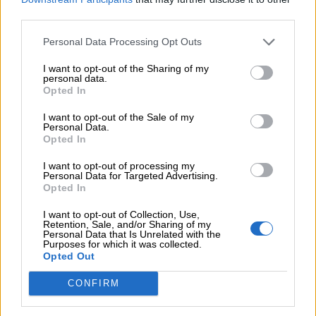
per
third parties.
bambini
Personal Data Processing Opt Outs
Feste
I want to opt-out of the Sharing of my
personal data.
e
Opted In
Cliccate qui
per scaricare o per stampare la
giornate
scheda del nome Zoe.
I want to opt-out of the Sale of my
Personal Data.
Opted In
Filastrocche
I want to opt-out of processing my
Personal Data for Targeted Advertising.
Opted In
Giochi
I want to opt-out of Collection, Use,
Retention, Sale, and/or Sharing of my
Lavoretti
Personal Data that Is Unrelated with the
Purposes for which it was collected.
Opted Out
Nomi
CONFIRM
maschili