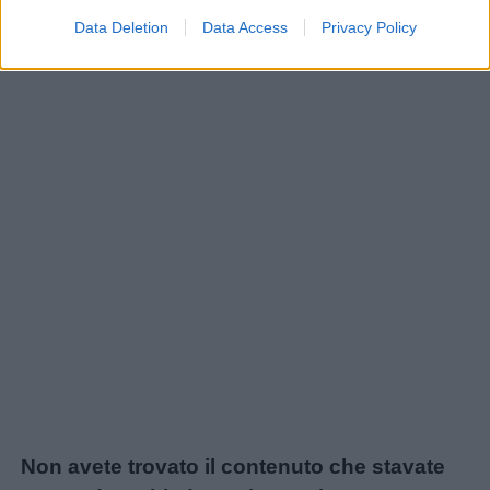
Nomi
Data Deletion
Data Access
Privacy Policy
femminili
Frasi
e
aforismi
Buongiorno
Buonanotte
Auguri
Barzellette
Non avete trovato il contenuto che stavate