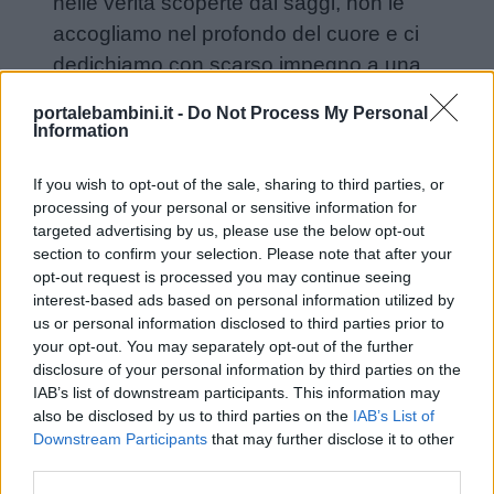
nelle verità scoperte dai saggi, non le
accogliamo nel profondo del cuore e ci
Storie
dedichiamo con scarso impegno a una
per
questione tanto importante. Come può
bambini
portalebambini.it -
Do Not Process My Personal
imparare quanto serve per combattere i
Information
vizi chi si applica nei ritagli di tempo che i
Feste
If you wish to opt-out of the sale, sharing to third parties, or
vizi gli lasciano?
e
processing of your personal or sensitive information for
giornate
targeted advertising by us, please use the below opt-out
Nessuno di noi va a fondo; cogliamo
section to confirm your selection. Please note that after your
opt-out request is processed you may continue seeing
solo quanto è in superficie e i pochi
Filastrocche
interest-based ads based on personal information utilized by
minuti spesi per la filosofia bastano e
us or personal information disclosed to third parties prior to
avanzano per gente tanto affaccendata.
your opt-out. You may separately opt-out of the further
Giochi
disclosure of your personal information by third parties on the
L’ostacolo maggiore è che siamo subito
IAB’s list of downstream participants. This information may
soddisfatti di noi stessi; se c’è qualcuno
also be disclosed by us to third parties on the
IAB’s List of
Lavoretti
che ci definisce valenti, saggi, virtuosi, gli
Downstream Participants
that may further disclose it to other
third parties.
diamo immediatamente credito. Non ci
Nomi