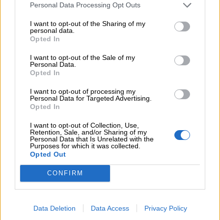
accontentiamo di lodi misurate:
Personal Data Processing Opt Outs
maschili
accogliamo come dovuto il cumulo di
I want to opt-out of the Sharing of my
spudorate adulazioni che ci vengono
personal data.
Nomi
Opted In
rivolte.
femminili
I want to opt-out of the Sale of my
Personal Data.
Concordiamo con chi afferma che siamo
Opted In
Frasi
gli uomini più virtuosi e saggi, pur
I want to opt-out of processing my
e
sapendo che quelle persone mentono
Personal Data for Targeted Advertising.
Opted In
aforismi
spesso e volentieri; siamo così indulgenti
con noi stessi perché vogliamo essere
I want to opt-out of Collection, Use,
Retention, Sale, and/or Sharing of my
Buongiorno
lodati per virtù esattamente opposte al
Personal Data that Is Unrelated with the
Purposes for which it was collected.
nostro modo di agire.
Opted Out
Buonanotte
CONFIRM
Il carnefice (proprio mentre tortura) si
Auguri
sente definire l’uomo più mite, chi vive di
ruberie l’uomo più generoso, il libertino
Data Deletion
Data Access
Privacy Policy