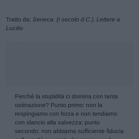
Tratto da:
Seneca. (I secolo d.C.). Lettere a
Lucilio
Unmute
Loaded
:
42.40%
Menu
Schede
Perché la stupidità ci domina con tanta
didattiche
ostinazione? Punto primo: non la
respingiamo con forza e non tendiamo
Disegni
con slancio alla salvezza; punto
da
secondo: non abbiamo sufficiente fiducia
colorare