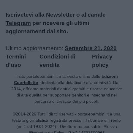
Chi
Iscrivetevi alla
Newsletter
o al
canale
siamo
Telegram
per ricevere gli ultimi
aggiornamenti dal sito.
Contatti
Ultimo aggiornamento:
Settembre 21, 2020
Privacy
Termini
Condizioni di
Privacy
policy
d'uso
vendita
policy
Il sito portalebambini.it è la rivista online delle
Edizioni
Cuorfolletto
, dedicata alla didattica e alla creatività. Dal
2014, offriamo materiali didattici gratuiti e risorse educative
di alta qualità per supportare genitori e insegnanti nel
percorso di crescita dei più piccoli.
©2014-2026 Tutti i diritti riservati - portalebambini.it è una
testata giornalistica registrata presso il Tribunale di Trento
(nr. 1 dd 19.01.2024) - Direttore responsabile: Alessia
Elisabetta de Falco - P.IVA 14737600966