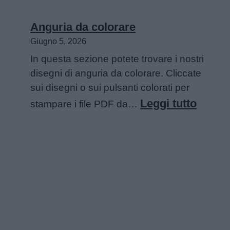
Disegni
sull’estate
Anguria da colorare
da
Giugno 5, 2026
colorare
In questa sezione potete trovare i nostri
disegni di anguria da colorare. Cliccate
sui disegni o sui pulsanti colorati per
:
Leggi tutto
stampare i file PDF da…
Angur
da
colora