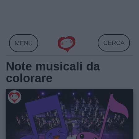
Skip
to
content
CERCA
MENU
Note musicali da
colorare