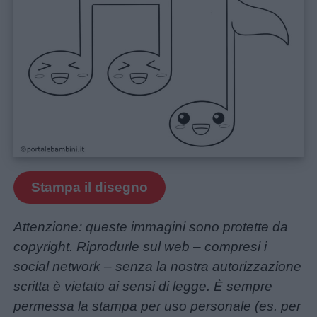
colorare
Storie
per
bambini
Feste
e
giornate
Stampa il disegno
Filastrocche
Attenzione: queste immagini sono protette da
copyright. Riprodurle sul web – compresi i
Giochi
social network – senza la nostra autorizzazione
scritta è vietato ai sensi di legge. È sempre
Lavoretti
permessa la stampa per uso personale (es. per