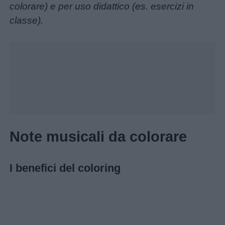
colorare) e per uso didattico (es. esercizi in
Nomi
classe).
maschili
Unmute
Loaded
:
30.25%
Nomi
femminili
Frasi
e
aforismi
Note musicali da colorare
Buongiorno
I benefici del coloring
Buonanotte
Auguri