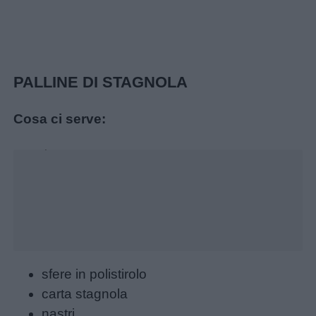
PALLINE DI STAGNOLA
Cosa ci serve:
Unmute
Loaded
:
16.29%
Menu
sfere in polistirolo
carta stagnola
nastri