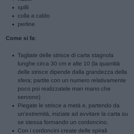
Schede
spilli
didattiche
colla a caldo
perline
Disegni
da
Come si fa
:
colorare
Tagliate delle strisce di carta stagnola
Storie
lunghe circa 30 cm e alte 10 (la quantità
per
delle strisce dipende dalla grandezza della
bambini
sfera; partite con un numero relativamente
poco poi realizzatele man mano che
Feste
servono)
e
Piegate le strisce a metà e, partendo da
giornate
un’estremità, iniziate ad avvitare la carta su
se stessa formando un cordoncino.
Filastrocche
Con i cordoncini create delle spirali