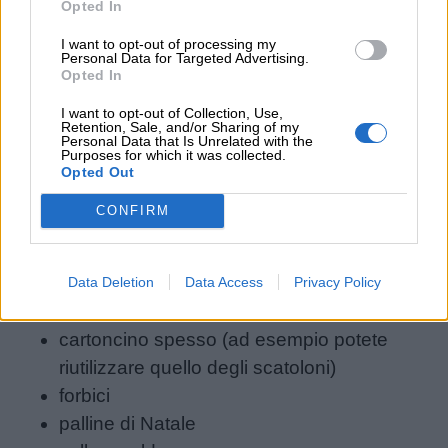
Opted In
I want to opt-out of processing my
Personal Data for Targeted Advertising.
Opted In
Link
I want to opt-out of Collection, Use,
utili
Retention, Sale, and/or Sharing of my
Personal Data that Is Unrelated with the
Purposes for which it was collected.
Opted Out
Chi
CONFIRM
siamo
Cosa ci serve:
Contatti
Data Deletion
Data Access
Privacy Policy
rotolo di carta stagnola
cartoncino spesso (ad esempio potete
Privacy
riutilizzare quello degli scatoloni)
policy
forbici
palline di Natale