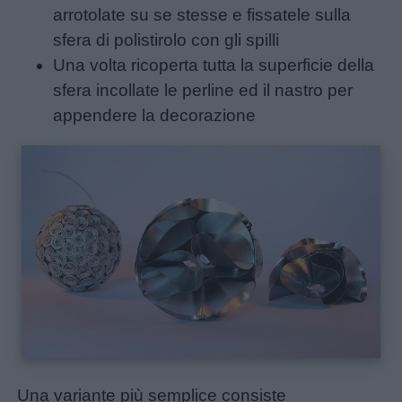
arrotolate su se stesse e fissatele sulla
Giochi
sfera di polistirolo con gli spilli
Una volta ricoperta tutta la superficie della
sfera incollate le perline ed il nastro per
Lavoretti
appendere la decorazione
Nomi
maschili
Nomi
femminili
Frasi
e
aforismi
Una variante più semplice consiste
Buongiorno