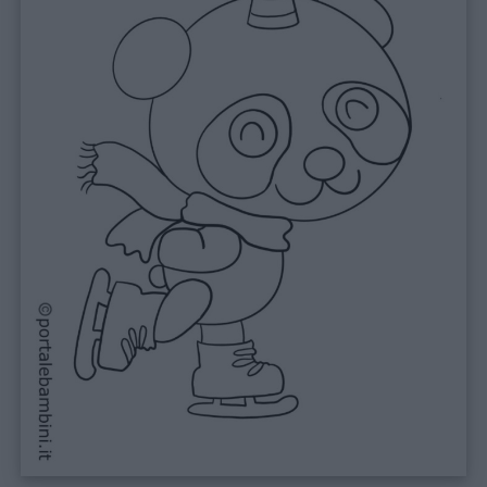
Filastrocche
Giochi
Lavoretti
Nomi
maschili
Nomi
femminili
Frasi
e