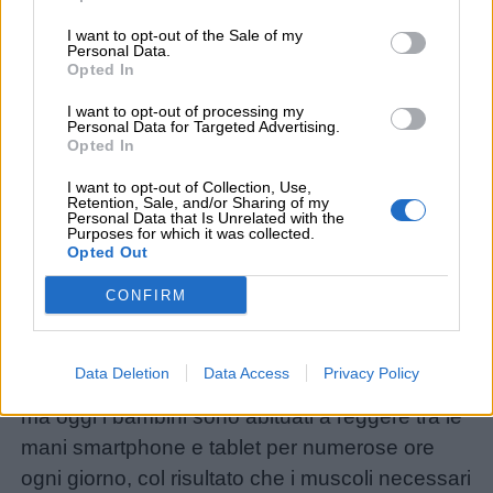
I want to opt-out of the Sale of my
Personal Data.
Opted In
I want to opt-out of processing my
Personal Data for Targeted Advertising.
Opted In
I want to opt-out of Collection, Use,
Colorare, inoltre, è un’attività dai risvolti
Retention, Sale, and/or Sharing of my
Personal Data that Is Unrelated with the
benefici: attraverso questa pratica, i bambini
Purposes for which it was collected.
Opted Out
potranno allenare la muscolatura della mano ad
impugnare correttamente lo strumento di
CONFIRM
scrittura (penna, matita, pennarello) e a
sostenere lo sforzo fisico necessario ad
Data Deletion
Data Access
Privacy Policy
esercitare il tratto. Sembra una sciocchezza,
ma oggi i bambini sono abituati a reggere tra le
mani smartphone e tablet per numerose ore
ogni giorno, col risultato che i muscoli necessari