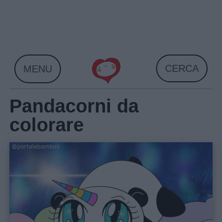
Skip
to
content
CERCA
MENU
Pandacorni da
colorare