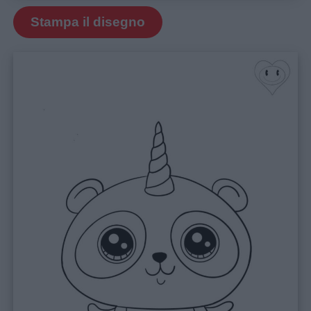
aforismi
Stampa il disegno
Buongiorno
Buonanotte
Auguri
Barzellette
Educazione
positiva