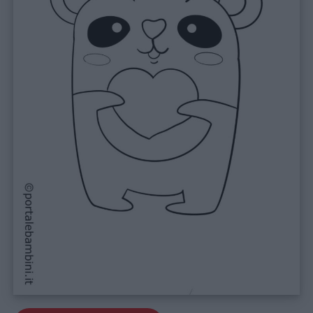
Link
utili
Chi
siamo
Contatti
Privacy
policy