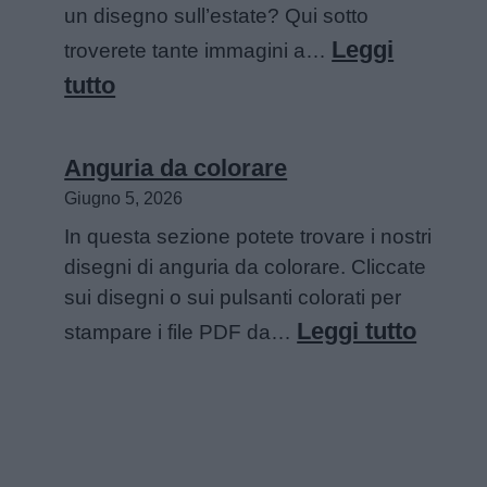
un disegno sull’estate? Qui sotto
Leggi
troverete tante immagini a…
:
tutto
Disegni
sull’estate
Anguria da colorare
da
Giugno 5, 2026
colorare
In questa sezione potete trovare i nostri
disegni di anguria da colorare. Cliccate
sui disegni o sui pulsanti colorati per
:
Leggi tutto
stampare i file PDF da…
Angur
da
colora