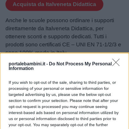
Acquista da Italveneta Didattica
Anche le scuole possono ordinare i supporti
direttamente da Italveneta Didattica, per
ottenere sconti e supporto dedicati. Tutti i
prodotti sono certificati CE – UNI EN 71-1/2/3 e
sono 100% made in Italy.
portalebambini.it -
Do Not Process My Personal
Information
Attività didattiche coi blocchi
logici
If you wish to opt-out of the sale, sharing to third parties, or
processing of your personal or sensitive information for
targeted advertising by us, please use the below opt-out
Di seguito vi proponiamo alcune attività
section to confirm your selection. Please note that after your
opt-out request is processed you may continue seeing
utilizzando in blocchi logici. Gli obiettivi didattici
interest-based ads based on personal information utilized by
sono il riconoscimento delle forme e la loro
us or personal information disclosed to third parties prior to
classificazione.
your opt-out. You may separately opt-out of the further