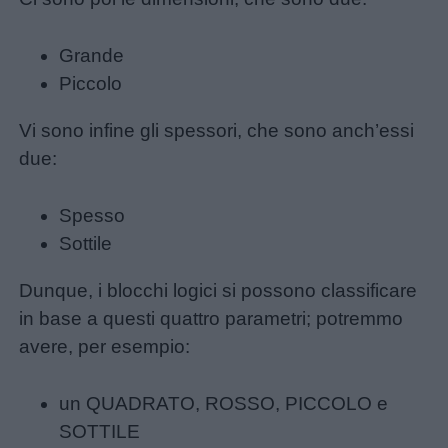
didattiche
Grande
Disegni
Piccolo
da
colorare
Vi sono infine gli spessori, che sono anch’essi
due:
Storie
per
Spesso
bambini
Sottile
Feste
Dunque, i blocchi logici si possono classificare
e
in base a questi quattro parametri; potremmo
giornate
avere, per esempio:
un QUADRATO, ROSSO, PICCOLO e
Filastrocche
SOTTILE