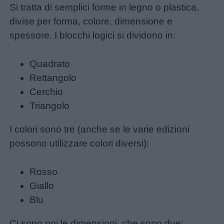
Si tratta di semplici forme in legno o plastica,
divise per forma, colore, dimensione e
spessore. I blocchi logici si dividono in:
Quadrato
Rettangolo
Cerchio
Triangolo
I colori sono tre (anche se le varie edizioni
Home
possono utilizzare colori diversi):
Rosso
Menu
Giallo
Blu
Schede
Ci sono poi le dimensioni, che sono due: