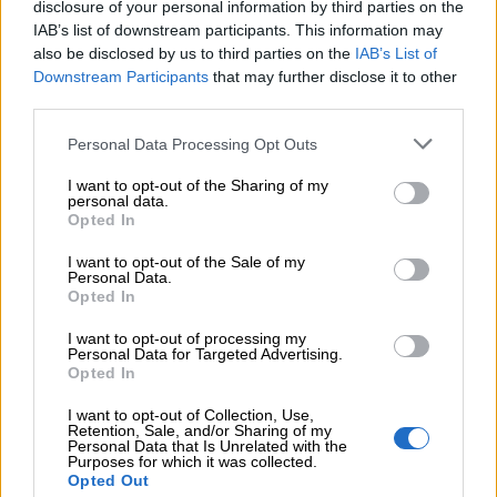
disclosure of your personal information by third parties on the
IAB’s list of downstream participants. This information may
FIGURE CON I BLOCCHI LOGICI
also be disclosed by us to third parties on the
IAB’s List of
Downstream Participants
that may further disclose it to other
third parties.
Un primo esercizio per familiarizzare con i
blocchi logici è quello di utilizzarli per realizzare
Personal Data Processing Opt Outs
delle figure; si chiederà poi ai bambini di
I want to opt-out of the Sharing of my
elencare i blocchi logici che hanno utilizzato per
personal data.
Opted In
comporre la loro figura.
I want to opt-out of the Sale of my
Personal Data.
REALIZZAZIONE DI TABELLE
Opted In
I want to opt-out of processing my
Personal Data for Targeted Advertising.
Su un quaderno a quadretti, si possono
Opted In
utilizzare i blocchi logici per imparare la
I want to opt-out of Collection, Use,
classificazione tabulare. Si possono preparare
Retention, Sale, and/or Sharing of my
Personal Data that Is Unrelated with the
tabelle che abbiano in ascissa tutte le variabili
Purposes for which it was collected.
per un certo attributo (colore, forma,
Opted Out