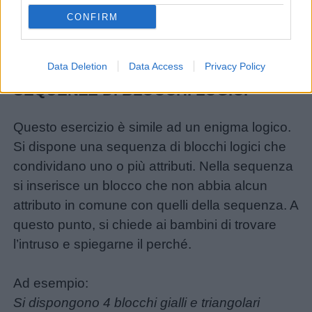
dimensione, spessore) e in ordinata una serie
CONFIRM
di blocchi. Si chiede poi di segnare per ciascun
blocco l’attributo corrispondente.
Data Deletion
Data Access
Privacy Policy
SEQUENZE DI BLOCCHI LOGICI
Questo esercizio è simile ad un enigma logico.
Si dispone una sequenza di blocchi logici che
condividano uno o più attributi. Nella sequenza
si inserisce un blocco che non abbia alcun
attributo in comune con quelli della sequenza. A
questo punto, si chiede ai bambini di trovare
l’intruso e spiegarne il perché.
Ad esempio:
Si dispongono 4 blocchi gialli e triangolari