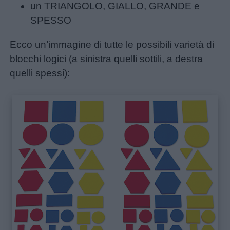
un TRIANGOLO, GIALLO, GRANDE e
Giochi
SPESSO
Lavoretti
Ecco un’immagine di tutte le possibili varietà di
blocchi logici (a sinistra quelli sottili, a destra
Nomi
quelli spessi):
maschili
Nomi
femminili
Frasi
e
aforismi
Buongiorno