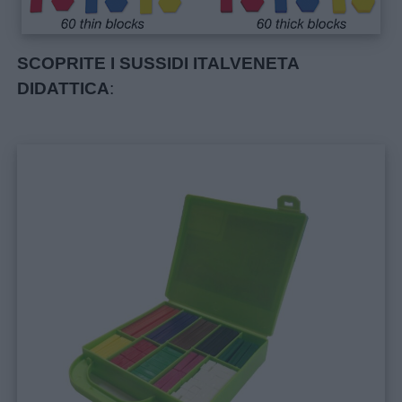
Buonanotte
SCOPRITE I SUSSIDI ITALVENETA
Auguri
DIDATTICA
:
Barzellette
Educazione
positiva
Link
utili
Chi