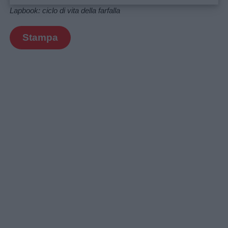
Lapbook: ciclo di vita della farfalla
Chi
Stampa
siamo
Contatti
Privacy
policy