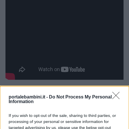
Scoprite le altre risorse sul ciclo vitale degli
portalebambini.it -
Do Not Process My Personal
Information
esseri viventi:
If you wish to opt-out of the sale, sharing to third parties, or
processing of your personal or sensitive information for
🔴
Ciclo di vita degli animali
targeted advertising by us, please use the below opt-out