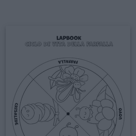
Nomi
maschili
Nomi
femminili
Frasi
e
aforismi
Buongiorno
Buonanotte
Auguri