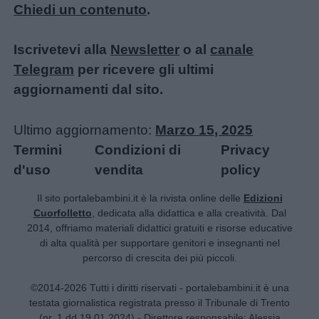
Chiedi un contenuto
.
Iscrivetevi alla
Newsletter
o al
canale
Telegram
per ricevere gli ultimi
aggiornamenti dal sito.
Ultimo aggiornamento:
Marzo 15, 2025
Termini
Condizioni di
Privacy
d'uso
vendita
policy
Il sito portalebambini.it è la rivista online delle
Edizioni
Cuorfolletto
, dedicata alla didattica e alla creatività. Dal
2014, offriamo materiali didattici gratuiti e risorse educative
di alta qualità per supportare genitori e insegnanti nel
percorso di crescita dei più piccoli.
©2014-2026 Tutti i diritti riservati - portalebambini.it è una
testata giornalistica registrata presso il Tribunale di Trento
(nr. 1 dd 19.01.2024) - Direttore responsabile: Alessia