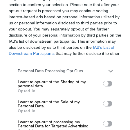
section to confirm your selection. Please note that after your
🟠
Ciclo di vita delle piante
opt-out request is processed you may continue seeing
🟡
Ciclo di vita della farfalla
interest-based ads based on personal information utilized by
🟢
Ciclo di vita dell’uomo
us or personal information disclosed to third parties prior to
your opt-out. You may separately opt-out of the further
🔵
Ciclo di vita di un’ape
disclosure of your personal information by third parties on the
IAB’s list of downstream participants. This information may
also be disclosed by us to third parties on the
IAB’s List of
Downstream Participants
that may further disclose it to other
third parties.
Personal Data Processing Opt Outs
I want to opt-out of the Sharing of my
personal data.
Opted In
I want to opt-out of the Sale of my
Personal Data.
Opted In
I want to opt-out of processing my
Personal Data for Targeted Advertising.