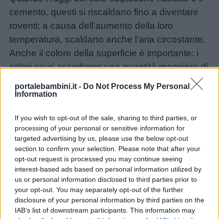
Lavoretti
cemento, questi si riscaldano fino a diventare
roventi; a causa dell’aumento della loro
Nomi
temperatura, scaldano anche l’aria circostante.
maschili
Anche il colore della superficie è importante: i
colori scuri assorbono una quantità maggiore di
Nomi
calore, mentre i colori chiari lo riflettono verso lo
portalebambini.it -
Do Not Process My Personal
femminili
spazio. Ad esempio, le distese di ghiaccio
Information
dell’Antartide riflettono il 99% dei raggi solari.
Frasi
If you wish to opt-out of the sale, sharing to third parties, or
Invece, l’asfalto, che è quasi nero, assorbe la
processing of your personal or sensitive information for
e
maggior parte dei raggi solari.
targeted advertising by us, please use the below opt-out
aforismi
Anche le automobili e i condizionatori
section to confirm your selection. Please note that after your
opt-out request is processed you may continue seeing
contribuiscono ad aumentare la temperatura in
interest-based ads based on personal information utilized by
Buongiorno
città: infatti, i motori che li azionano producono
us or personal information disclosed to third parties prior to
calore e lo liberano nell’aria circostante.
your opt-out. You may separately opt-out of the further
Buonanotte
disclosure of your personal information by third parties on the
IAB’s list of downstream participants. This information may