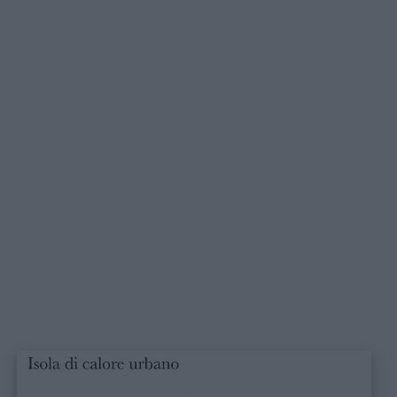
utili
Chi
siamo
Contatti
Privacy
policy