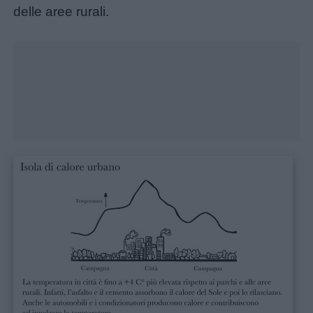
delle aree rurali.
Unmute
Loaded
:
23.25%
Menu
Schede
didattiche
Disegni