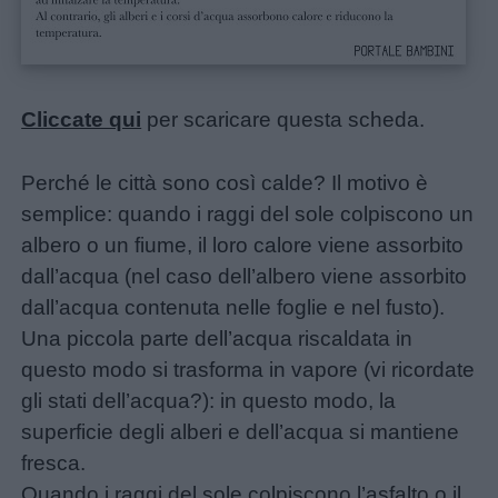
da
colorare
Cliccate qui
per scaricare questa scheda.
Storie
per
Perché le città sono così calde? Il motivo è
bambini
semplice: quando i raggi del sole colpiscono un
albero o un fiume, il loro calore viene assorbito
Feste
dall’acqua (nel caso dell’albero viene assorbito
e
dall’acqua contenuta nelle foglie e nel fusto).
giornate
Una piccola parte dell’acqua riscaldata in
questo modo si trasforma in vapore (vi ricordate
Filastrocche
gli stati dell’acqua?): in questo modo, la
superficie degli alberi e dell’acqua si mantiene
Giochi
fresca.
Quando i raggi del sole colpiscono l’asfalto o il