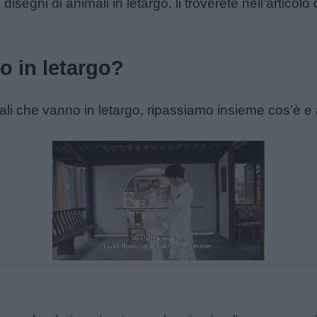
isegni di animali in letargo, li troverete nell’articolo
o in letargo?
imali che vanno in letargo, ripassiamo insieme cos’è e
Unmute
Loaded
:
15.09%