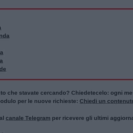
a
onda
ta
ta
ede
uto che stavate cercando? Chiedetecelo: ogni mese
l modulo per le nuove richieste:
Chiedi un contenut
al
canale Telegram
per ricevere gli ultimi aggiorn