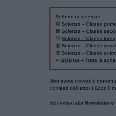
Schede di scienze:
🔴
Scienze – Classe prim
🟠
Scienze – Classe sec
🟡
Scienze – Classe terza
🟢
Scienze – Classe quar
🔵
Scienze – Classe quin
↩️
Scienze – Tutte le sch
Non avete trovato il conten
richiesti dai lettori! Ecco i
Iscrivetevi alla
Newsletter
o 