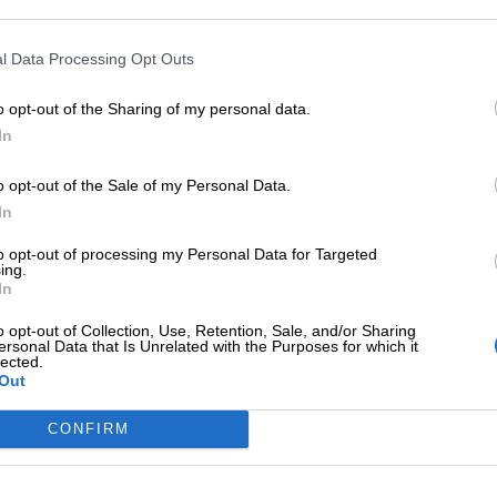
 che vanno in letargo:
l Data Processing Opt Outs
o opt-out of the Sharing of my personal data.
In
o opt-out of the Sale of my Personal Data.
In
to opt-out of processing my Personal Data for Targeted
ing.
In
o opt-out of Collection, Use, Retention, Sale, and/or Sharing
ersonal Data that Is Unrelated with the Purposes for which it
lected.
Out
CONFIRM
ibernazione, lo stato di torpore in cui entrano molti ma