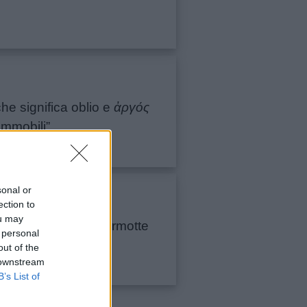
che significa oblio e
ἀργός
immobili”.
sonal or
ection to
ou may
i, ghiri, criceti e marmotte
 personal
out of the
 downstream
B’s List of