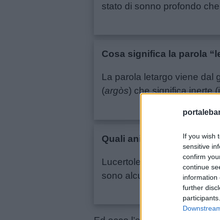
e
stato di sonno profondo che 
aforismi
Buongiorno
Cosa significa la parola “
Buonanotte
La parola letargo viene dal
(
argòs
) che significa inerte
Auguri
portalebam
Barzellette
If you wish 
Quali animali vanno in let
sensitive in
confirm you
Educazione
Lucertole, serpenti, tartarughe
continue se
positiva
sono alcuni tra gli animali c
information 
further disc
participants
Downstream 
Link