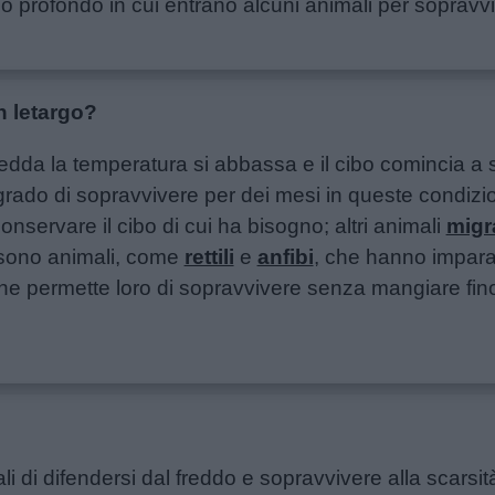
no profondo in cui entrano alcuni animali per sopravvi
n letargo?
fredda la temperatura si abbassa e il cibo comincia a
 grado di sopravvivere per dei mesi in queste condiz
onservare il cibo di cui ha bisogno; altri animali
migr
i sono animali, come
rettili
e
anfibi
, che hanno imparat
che permette loro di sopravvivere senza mangiare fino 
ali di difendersi dal freddo e sopravvivere alla scarsit