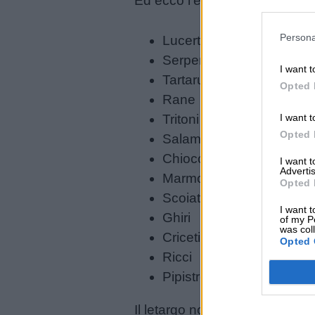
Ed ecco l’elenco degli animali
utili
Persona
Lucertole
Serpenti
I want t
Chi
Tartarughe
Opted 
siamo
Rane
I want t
Tritoni
Contatti
Opted 
Salamandre
Chiocciole
I want 
Advertis
Privacy
Marmotte
Opted 
policy
Scoiattoli
I want t
Ghiri
of my P
was col
Criceti
Opted 
Ricci
Pipistrelli
Il letargo non va confuso con l’