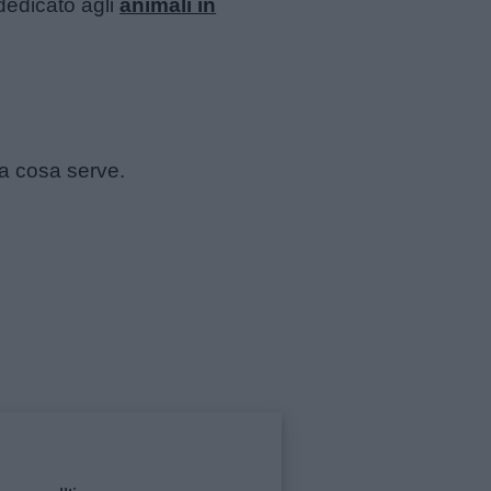
 dedicato agli
animali in
 a cosa serve.