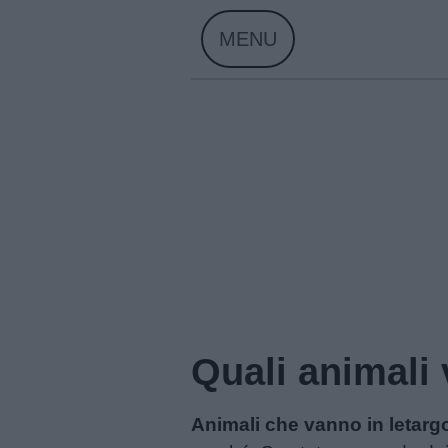
Skip
MENU
to
content
Quali animali 
Home
Animali che vanno in letarg