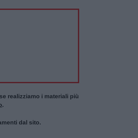
 realizziamo i materiali più
o
.
amenti dal sito.