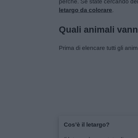
perché. Se state cercando dei d
Menu
letargo da colorare
.
Quali animali vann
Schede
didattiche
Prima di elencare tutti gli an
Disegni
da
colorare
Storie
per
bambini
Cos’è il letargo?
Feste
e