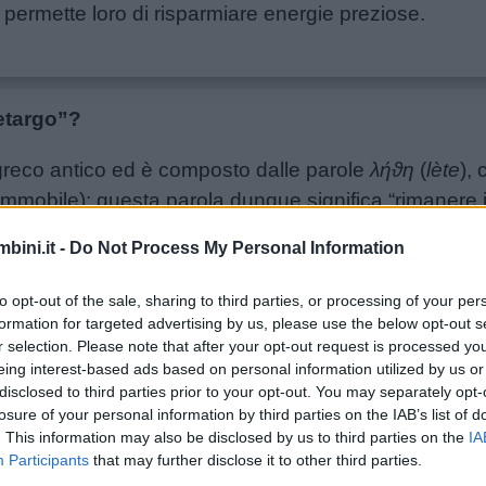
permette loro di risparmiare energie preziose.
letargo”?
 greco antico ed è composto dalle parole
λήϑη
(
lète
), 
 (immobile); questa parola dunque significa “rimanere 
bini.it -
Do Not Process My Personal Information
to opt-out of the sale, sharing to third parties, or processing of your per
argo?
formation for targeted advertising by us, please use the below opt-out s
r selection. Please note that after your opt-out request is processed y
, rane, tritoni, salamandre, chiocciole, pipistrelli, ricc
eing interest-based ads based on personal information utilized by us or
he vanno in letargo.
disclosed to third parties prior to your opt-out. You may separately opt-
losure of your personal information by third parties on the IAB’s list of
. This information may also be disclosed by us to third parties on the
IA
Participants
that may further disclose it to other third parties.