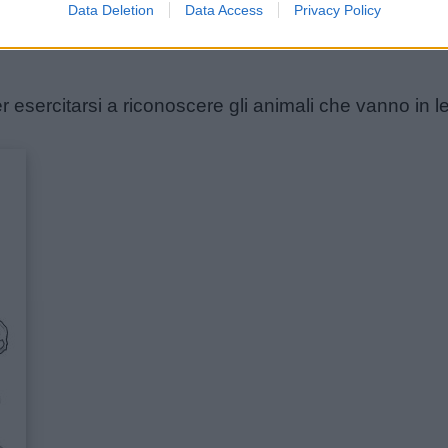
Data Deletion
Data Access
Privacy Policy
rimane addormentato per la maggior parte della giorn
esercitarsi a riconoscere gli animali che vanno in le