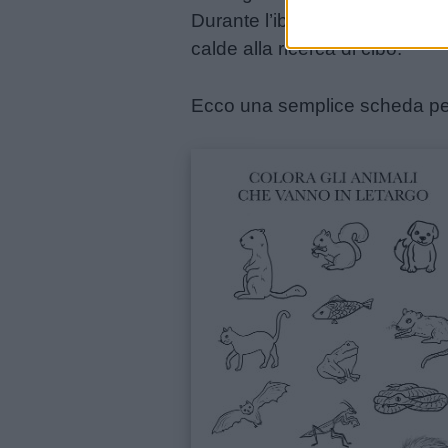
Durante l’ibernazione, l’orso 
calde alla ricerca di cibo.
Ecco una semplice scheda per 