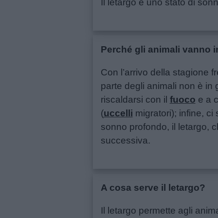
Il letargo è uno stato di son
giornate
Filastrocche
Perché gli animali vanno i
Giochi
Con l’arrivo della stagione 
parte degli animali non è in
Lavoretti
riscaldarsi con il
fuoco
e a c
(
uccelli
migratori); infine, c
Nomi
sonno profondo, il letargo, 
maschili
successiva.
Nomi
femminili
A cosa serve il letargo?
Frasi
Il letargo permette agli anim