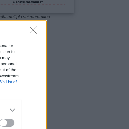
elta multipla sui mammiferi
mpa
sonal or
ection to
ou may
 personal
out of the
 downstream
B’s List of