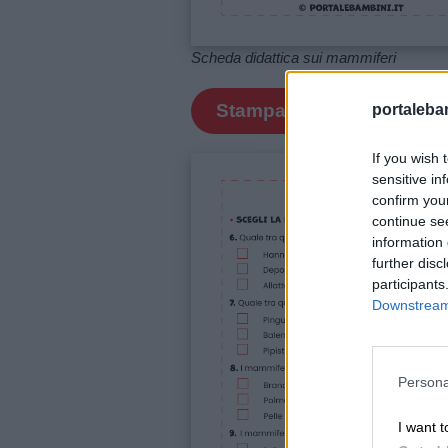
Link
Scheda didattica sui mammiferi
utili
Stampa
portalebam
Chi
If you wish 
siamo
sensitive in
confirm you
continue se
Contatti
information 
further disc
participants
Privacy
Downstream 
policy
Persona
I want t