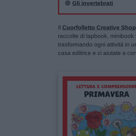
🟣
Gli invertebrati
Il
Cuorfolletto Creative Sho
raccolte di lapbook, minibook f
trasformando ogni attività in u
casa editrice e ci aiutate a con