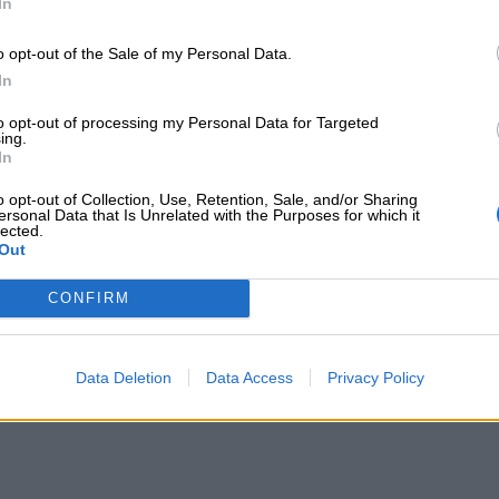
In
o opt-out of the Sale of my Personal Data.
In
to opt-out of processing my Personal Data for Targeted
ing.
In
Crucipuzzle sui mammiferi
o opt-out of Collection, Use, Retention, Sale, and/or Sharing
ersonal Data that Is Unrelated with the Purposes for which it
lected.
Stampa
Out
CONFIRM
Data Deletion
Data Access
Privacy Policy