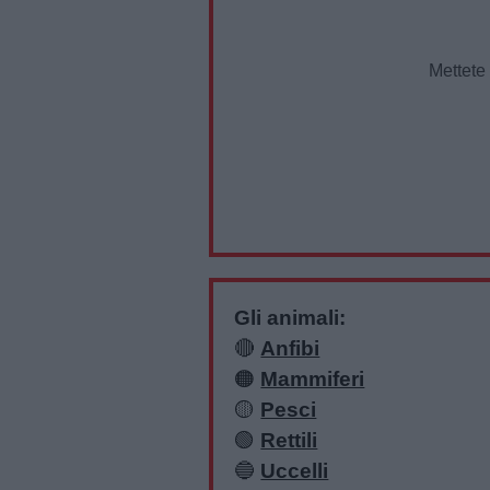
Mettete 
Gli animali:
🔴
Anfibi
🟠
Mammiferi
🟡
Pesci
🟢
Rettili
🔵
Uccelli