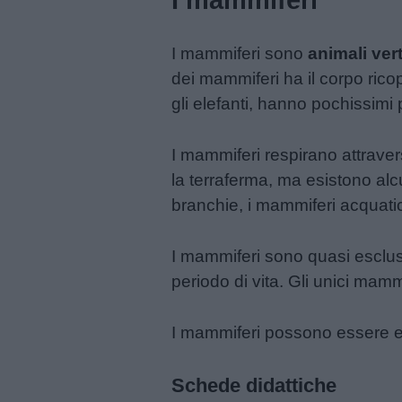
I mammiferi
Feste
e
I mammiferi sono
animali ver
giornate
dei mammiferi ha il corpo rico
gli elefanti, hanno pochissimi p
Filastrocche
I mammiferi respirano attrave
Giochi
la terraferma, ma esistono al
branchie, i mammiferi acquatici
Lavoretti
I mammiferi sono quasi escl
Nomi
periodo di vita. Gli unici mam
maschili
I mammiferi possono essere erb
Nomi
femminili
Schede didattiche