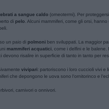
tebrati a sangue caldo
(omeotermi). Per proteggersi
perto di
pelo
. Alcuni mammiferi, come gli orsi, hanno u
eli.
rso un paio di
polmoni
ben sviluppati. La maggior par
cuni
mammiferi acquatici
, come i delfini e le balene
 devono risalire in superficie di tanto in tanto per res
usivamente
vivipari
: partoriscono i loro cuccioli vivi e l
miferi che depongono le uova sono l’ornitorinco e l’ec
ivori, carnivori o onnivori.