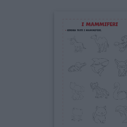
Frasi
e
aforismi
Buongiorno
Buonanotte
Auguri
Barzellette
Educazione
positiva