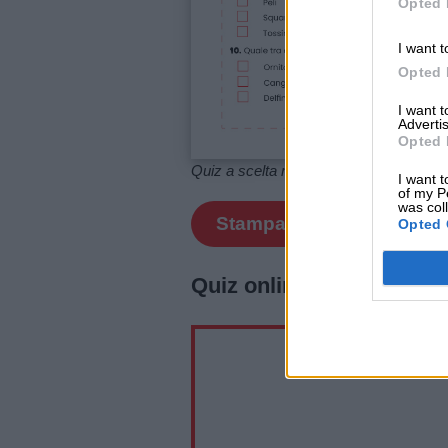
Opted 
I want t
Opted 
I want 
Advertis
Opted 
Quiz a scelta multipla sui mammiferi
I want t
of my P
was col
Stampa
Opted 
Quiz online