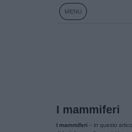
Skip
MENU
to
content
I mammiferi
I mammiferi
– In questo artico
Home