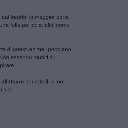
 dal freddo, la maggior parte
na folta pelliccia; altri, come
te di questi animali popolano
. Non essendo muniti di
pirare.
i
allattano
durante il primo
hidna.