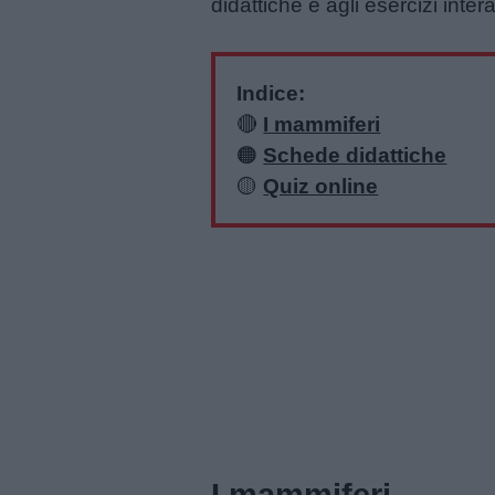
didattiche e agli esercizi interat
Menu
Indice:
🔴
I mammiferi
🟠
Schede didattiche
Schede
🟡
Quiz online
didattiche
Disegni
da
colorare
Storie
per
bambini