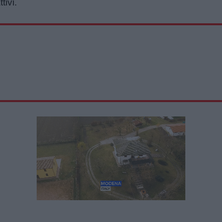
tivi.
Unmute
Loaded
:
39.95%