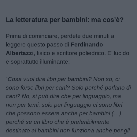
Feste
e
giornate
La letteratura per bambini: ma cos’è?
Filastrocche
Prima di cominciare, perdete due minuti a
leggere questo passo di
Ferdinando
Albertazzi
, fisico e scrittore poliedrico. E’ lucido
Giochi
e soprattutto illuminante:
Lavoretti
“
Cosa vuol dire libri per bambini? Non so, ci
sono forse libri per cani? Solo perché parlano di
Nomi
cani? No, si può dire che per linguaggio, ma
maschili
non per temi, solo per linguaggio ci sono libri
che possono essere anche per bambini (…)
Nomi
perché se un libro che è preferibilmente
femminili
destinato ai bambini non funziona anche per gli