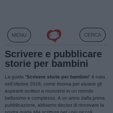
Skip
to
content
CERCA
MENU
Scrivere e pubblicare
storie per bambini
La guida “
Scrivere storie per bambini
” è nata
nell’ottobre 2016, come risorsa per aiutare gli
aspiranti scrittori a muoversi in un mondo
bellissimo e complesso. A un anno dalla prima
pubblicazione, abbiamo deciso di rinnovare la
nostra guida alla scrittura per i più piccoli,