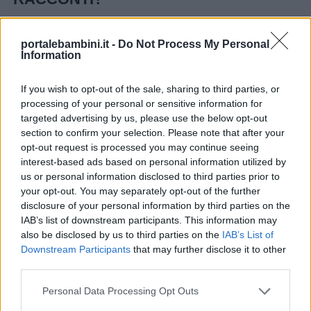
Quando si parla di libri per bambini, dobbiamo
portalebambini.it -
Do Not Process My Personal
innanzitutto cominciare dal definire il genere:
Information
che forma esprime meglio quello che vogliamo
If you wish to opt-out of the sale, sharing to third parties, or
comunicare? Ciascun genere presenta delle
processing of your personal or sensitive information for
insidie, come sabbie mobili, a cui prestare
targeted advertising by us, please use the below opt-out
particolare attenzione.
section to confirm your selection. Please note that after your
opt-out request is processed you may continue seeing
interest-based ads based on personal information utilized by
Romanzo: occhio alla lunghezza
. Se scrivi
us or personal information disclosed to third parties prior to
per la fascia 6-9 anni, superare le 40/50 cartelle
your opt-out. You may separately opt-out of the further
disclosure of your personal information by third parties on the
editoriali (1800 caratteri spazi inclusi) è follia!
IAB’s list of downstream participants. This information may
Lettori e editori si fermeranno dopo i primi
also be disclosed by us to third parties on the
IAB’s List of
capitoli, ammesso che abbiano il coraggio di
Downstream Participants
that may further disclose it to other
third parties.
cominciare. E occhio anche alla trama, che di
fantasy ne abbiamo letti troppi, e pure di alta
Personal Data Processing Opt Outs
qualità.