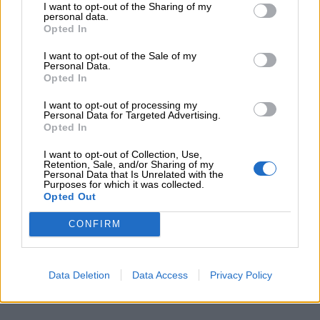
I want to opt-out of the Sharing of my
personal data.
Opted In
Raccolta di racconti: legateli per bene, o vi
I want to opt-out of the Sale of my
scapperanno di mano
. Scrivere racconti è
Personal Data.
affascinante, ma richiede una capacità artistica
Opted In
notevole. Scordatevi di mettere insieme 10/30
I want to opt-out of processing my
Personal Data for Targeted Advertising.
fiabe che non centrano nulla le une con le altre.
Opted In
La raccolta dovrà avere un tema forte, indagare
I want to opt-out of Collection, Use,
un tema e farlo con arte. Non sottovalutare
Retention, Sale, and/or Sharing of my
Personal Data that Is Unrelated with the
questo genere.
Purposes for which it was collected.
Opted Out
CONFIRM
Data Deletion
Data Access
Privacy Policy