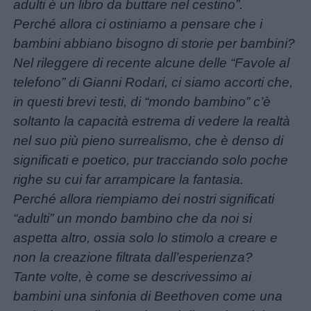
adulti è un li
bro da buttare nel cestino”.
Frasi
Perché allora ci ostiniamo a pensare che i
e
bambini abbiano bisogno di storie per bambini?
aforismi
Nel rileggere di recente alcune delle “Favole al
telefono” di Gianni Rodari, ci siamo accorti che,
Buongiorno
in questi brevi testi, di “mondo bambino” c’è
soltanto la capacità estrema di vedere la realtà
Buonanotte
nel suo più pieno surrealismo, che è denso di
significati e poetico, pur tracciando solo poche
Auguri
righe su cui far arrampicare la fantasia.
Perché allora riempiamo dei nostri significati
Barzellette
“adulti” un mondo bambino che da noi si
aspetta altro, ossia solo lo stimolo a creare e
Educazione
non la creazione filtrata dall’esperienza?
positiva
Tante volte, è come se descrivessimo ai
bambini una sinfonia di Beethoven come una