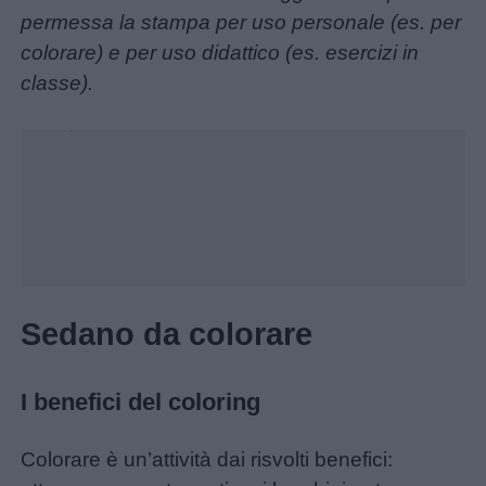
permessa la stampa per uso personale (es. per
per
colorare) e per uso didattico (es. esercizi in
bambini
classe).
Feste
Unmute
Loaded
:
43.90%
e
giornate
Filastrocche
Giochi
Sedano da colorare
Lavoretti
I benefici del coloring
Nomi
maschili
Colorare è un’attività dai risvolti benefici: