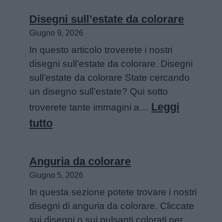
da
Disegni sull’estate da colorare
colorare
Giugno 9, 2026
In questo articolo troverete i nostri
disegni sull’estate da colorare. Disegni
sull’estate da colorare State cercando
un disegno sull’estate? Qui sotto
Leggi
troverete tante immagini a…
:
tutto
Disegni
sull’estate
Anguria da colorare
da
Giugno 5, 2026
colorare
In questa sezione potete trovare i nostri
disegni di anguria da colorare. Cliccate
sui disegni o sui pulsanti colorati per