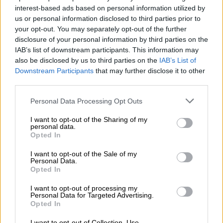
interest-based ads based on personal information utilized by
us or personal information disclosed to third parties prior to
your opt-out. You may separately opt-out of the further
disclosure of your personal information by third parties on the
IAB’s list of downstream participants. This information may
also be disclosed by us to third parties on the
IAB’s List of
Downstream Participants
that may further disclose it to other
third parties.
Personal Data Processing Opt Outs
I want to opt-out of the Sharing of my
personal data.
Libri da colorare per bambini – CANI
Opted In
I want to opt-out of the Sale of my
Età: da 3 anni
Personal Data.
Opted In
€ 3,90
I want to opt-out of processing my
Personal Data for Targeted Advertising.
Opted In
Acquista online
I want to opt-out of Collection, Use,