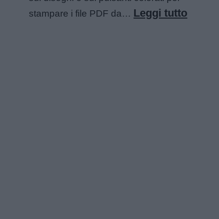
:
Leggi tutto
stampare i file PDF da…
Angur
da
colora