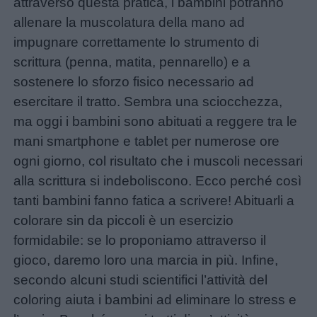
attraverso questa pratica, i bambini potranno
allenare la muscolatura della mano ad
Nomi
impugnare correttamente lo strumento di
femminili
scrittura (penna, matita, pennarello) e a
sostenere lo sforzo fisico necessario ad
Frasi
esercitare il tratto. Sembra una sciocchezza,
e
ma oggi i bambini sono abituati a reggere tra le
aforismi
mani smartphone e tablet per numerose ore
ogni giorno, col risultato che i muscoli necessari
Buongiorno
alla scrittura si indeboliscono. Ecco perché così
tanti bambini fanno fatica a scrivere! Abituarli a
Buonanotte
colorare sin da piccoli è un esercizio
formidabile: se lo proponiamo attraverso il
Auguri
gioco, daremo loro una marcia in più. Infine,
secondo alcuni studi scientifici l’attività del
Barzellette
coloring aiuta i bambini ad eliminare lo stress e