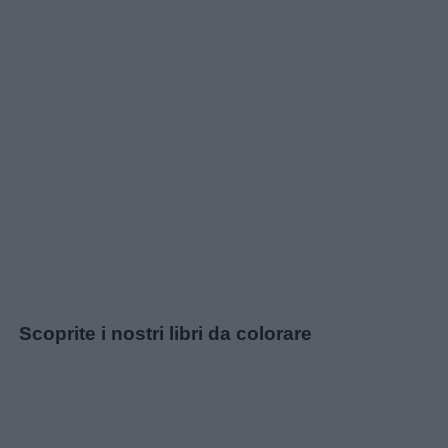
Link
Scoprite i nostri libri da colorare
utili
Chi