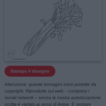
Menu
Schede
didattiche
Stampa il disegno
Disegni
da
Attenzione: queste immagini sono protette da
colorare
copyright. Riprodurle sul web – compresi i
social network – senza la nostra autorizzazione
scritta è vietato ai sensi di legge. È sempre
Storie