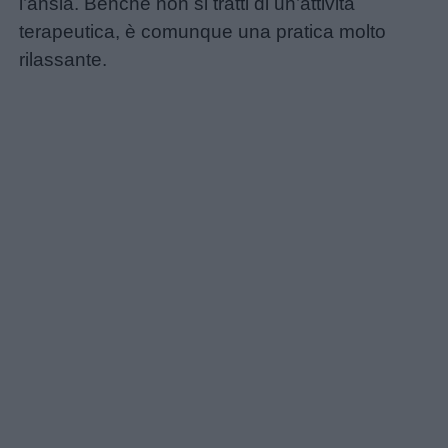
l’ansia. Benché non si tratti di un’attività
Educazione
terapeutica, è comunque una pratica molto
positiva
rilassante.