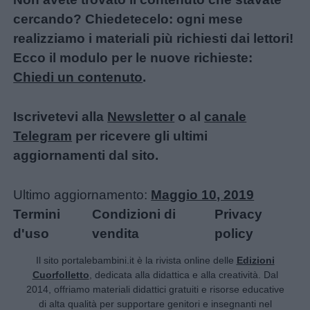
femminili
cercando? Chiedetecelo: ogni mese
realizziamo i materiali più richiesti dai lettori!
Frasi
Ecco il modulo per le nuove richieste:
e
Chiedi un contenuto
.
aforismi
Iscrivetevi alla
Newsletter
o al
canale
Buongiorno
Telegram
per ricevere gli ultimi
aggiornamenti dal sito.
Buonanotte
Ultimo aggiornamento:
Maggio 10, 2019
Auguri
Termini
Condizioni di
Privacy
d'uso
vendita
policy
Barzellette
Il sito portalebambini.it è la rivista online delle
Edizioni
Cuorfolletto
, dedicata alla didattica e alla creatività. Dal
2014, offriamo materiali didattici gratuiti e risorse educative
Educazione
di alta qualità per supportare genitori e insegnanti nel