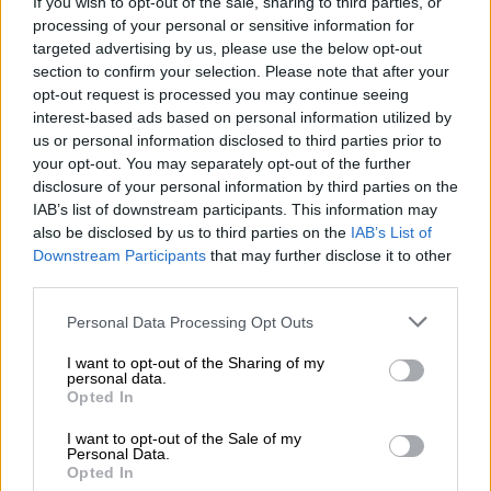
If you wish to opt-out of the sale, sharing to third parties, or
processing of your personal or sensitive information for
targeted advertising by us, please use the below opt-out
section to confirm your selection. Please note that after your
opt-out request is processed you may continue seeing
interest-based ads based on personal information utilized by
Menu
us or personal information disclosed to third parties prior to
your opt-out. You may separately opt-out of the further
disclosure of your personal information by third parties on the
Ecco il template da stampare su un foglio A4:
IAB’s list of downstream participants. This information may
Schede
also be disclosed by us to third parties on the
IAB’s List of
Unmute
Loaded
:
didattiche
15.09%
Downstream Participants
that may further disclose it to other
third parties.
Disegni
Personal Data Processing Opt Outs
da
I want to opt-out of the Sharing of my
colorare
personal data.
Opted In
Storie
I want to opt-out of the Sale of my
Personal Data.
per
Opted In