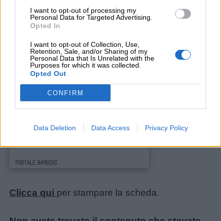
bambini
I want to opt-out of processing my
Personal Data for Targeted Advertising.
Opted In
Feste
I want to opt-out of Collection, Use,
e
Retention, Sale, and/or Sharing of my
Personal Data that Is Unrelated with the
giornate
Purposes for which it was collected.
Opted Out
Filastrocche
CONFIRM
Giochi
Data Deletion
Data Access
Privacy Policy
Lavoretti
Nomi
maschili
Clicca qui
per stampare la scheda.
Nomi
Non avete trovato il contenuto che stavate