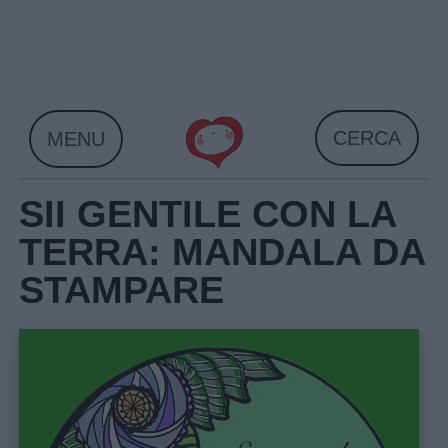
Skip
to
content
CERCA
MENU
SII GENTILE CON LA
TERRA: MANDALA DA
STAMPARE
Home