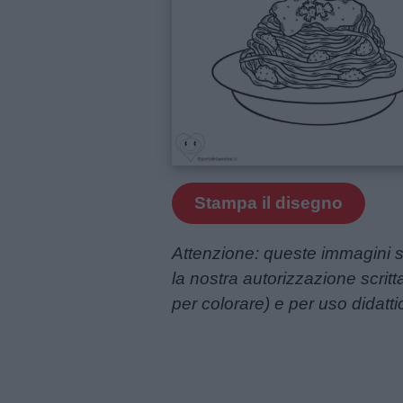
e
giornate
Filastrocche
Giochi
Lavoretti
Stampa il disegno
Nomi
Attenzione: queste immagini s
maschili
la nostra autorizzazione scrit
per colorare) e per uso didattic
Nomi
femminili
Frasi