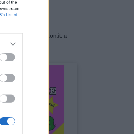
out of the
 downstream
B’s List of
e in vendita su amazon.it, a