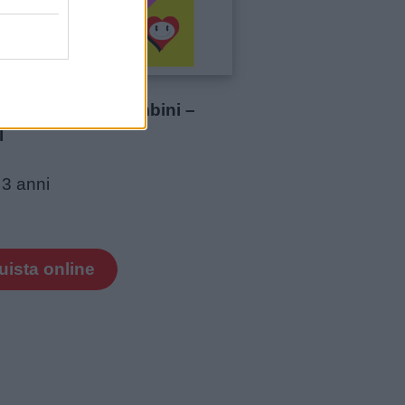
a colorare per bambini –
I
 3 anni
ista online