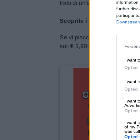
tratti di un’attività terapeuti
information 
further disc
participants
Scoprite i nostri libri da col
Downstream 
Se vi piacciono i nostri disegn
soli € 3,90!
Persona
I want t
Opted 
I want t
Opted 
Link
I want 
utili
Advertis
Opted 
I want t
Chi
of my P
was col
siamo
Opted 