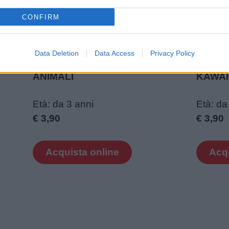
CONFIRM
Data Deletion
Data Access
Privacy Policy
i –
Libri da colorare per bambini –
Libri d
ANIMALI
KAWAI
Età: da 3 anni
Età: da
€ 3,90
€ 3,90
Acquista online
Acqu