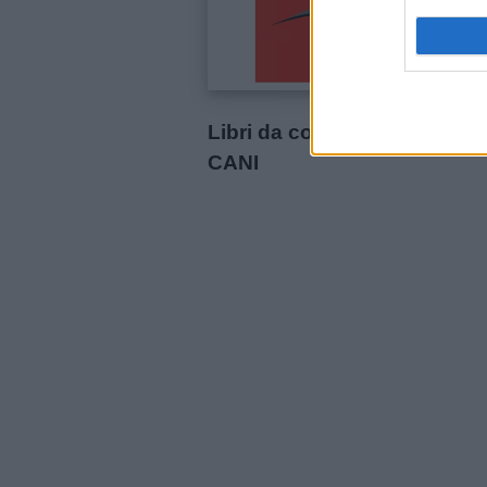
Contatti
Privacy
Libri da colorare per bambin
policy
CANI