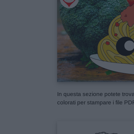
Menu
Schede
didattiche
Disegni
da
colorare
In questa sezione potete trova
Storie
colorati per stampare i file PD
per
bambini
Feste