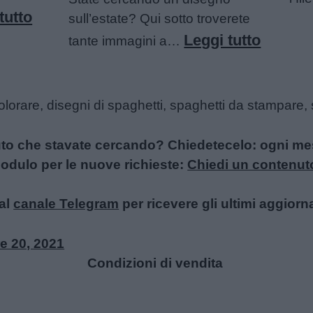
:
tutto
sull’estate? Qui sotto troverete
Sirene
:
Leggi tutto
tante immagini a…
da
Disegn
colorare
sull’es
colorare, disegni di spaghetti, spaghetti da stampare
da
colorar
uto che stavate cercando? Chiedetecelo: ogni mese
l modulo per le nuove richieste:
Chiedi un contenut
al
canale Telegram
per ricevere gli ultimi aggiorn
e 20, 2021
Condizioni di vendita