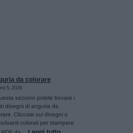
uria da colorare
no 5, 2026
uesta sezione potete trovare i
ri disegni di anguria da
rare. Cliccate sui disegni o
pulsanti colorati per stampare
:
Leggi tutto
ile PDF da…