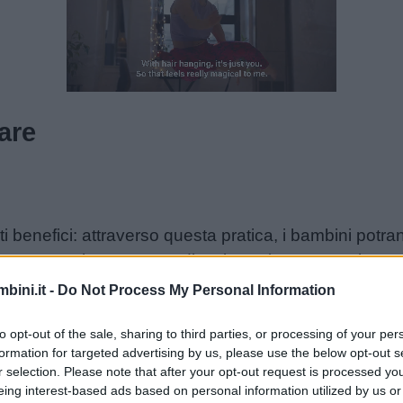
Unmute
Loaded
:
24.24%
are
olti benefici: attraverso questa pratica, i bambini pot
ttamente lo strumento di scrittura (penna, matita, pe
ercitare il tratto. Sembra una sciocchezza, ma oggi i
bini.it -
Do Not Process My Personal Information
 e tablet per numerose ore ogni giorno, col risultato
o perché così tanti bambini fanno fatica a scrivere! Ab
to opt-out of the sale, sharing to third parties, or processing of your per
formation for targeted advertising by us, please use the below opt-out s
ile: se lo proponiamo attraverso il gioco, daremo loro
r selection. Please note that after your opt-out request is processed y
 l’attività del coloring aiuta i bambini ad eliminare lo
eing interest-based ads based on personal information utilized by us or