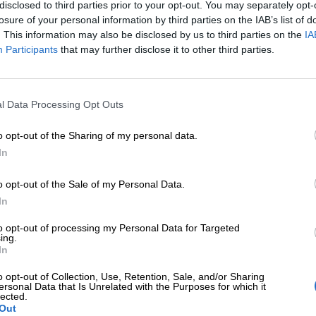
ca, è comunque una pratica molto rilassante.
disclosed to third parties prior to your opt-out. You may separately opt-
losure of your personal information by third parties on the IAB’s list of
. This information may also be disclosed by us to third parties on the
IA
orare
Participants
that may further disclose it to other third parties.
i da colorare, scoprite gli album da colorare: li trovat
l Data Processing Opt Outs
o opt-out of the Sharing of my personal data.
In
o opt-out of the Sale of my Personal Data.
In
to opt-out of processing my Personal Data for Targeted
ing.
In
o opt-out of Collection, Use, Retention, Sale, and/or Sharing
ersonal Data that Is Unrelated with the Purposes for which it
lected.
Out