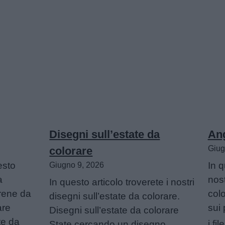
Disegni sull’estate da
Ang
Giug
colorare
esto
In q
Giugno 9, 2026
a
nost
In questo articolo troverete i nostri
irene da
colo
disegni sull’estate da colorare.
are
sui 
Disegni sull’estate da colorare
te da
i f
State cercando un disegno