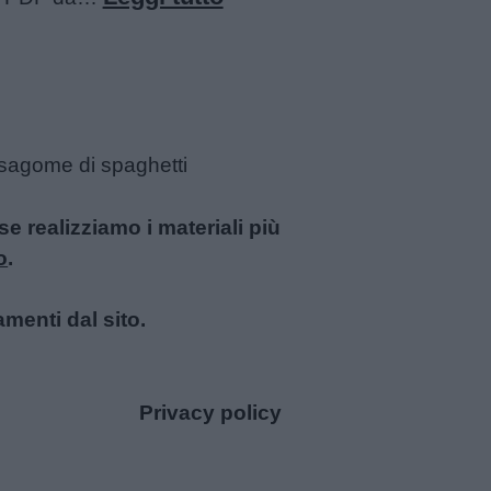
Anguria
da
i
colorare
tate
, sagome di spaghetti
e
 realizziamo i materiali più
o
.
amenti dal sito.
Privacy policy