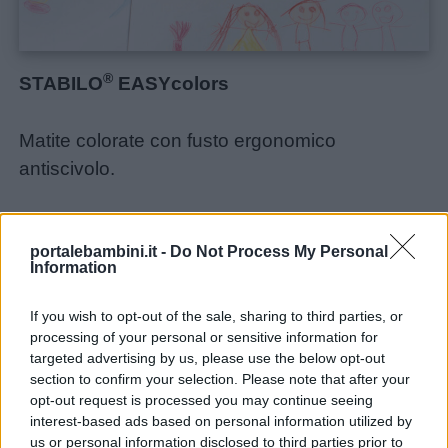
®
STABILO
EASYcolors
Matite colorate con fusto ergonomico
antiscivolo.
Disponibili sia nella versione per destrimani (R,
portalebambini.it -
Do Not Process My Personal
fusto rosso) che per mancini (L, fusto giallo).
Information
If you wish to opt-out of the sale, sharing to third parties, or
Scopri di più
processing of your personal or sensitive information for
targeted advertising by us, please use the below opt-out
section to confirm your selection. Please note that after your
opt-out request is processed you may continue seeing
interest-based ads based on personal information utilized by
us or personal information disclosed to third parties prior to