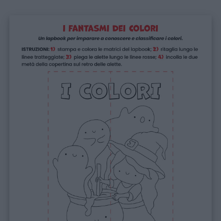
Home
Menu
Schede
didattiche
Disegni
da
colorare