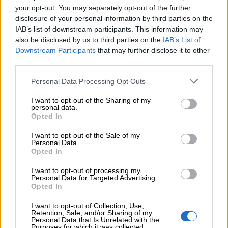
your opt-out. You may separately opt-out of the further
disclosure of your personal information by third parties on the
IAB’s list of downstream participants. This information may
also be disclosed by us to third parties on the
IAB’s List of
Downstream Participants
that may further disclose it to other
third parties.
Personal Data Processing Opt Outs
I want to opt-out of the Sharing of my
personal data.
®
STABILO
EASYgraph
Opted In
I want to opt-out of the Sale of my
Matite con fusto triangolare ergonomico, ideali
Personal Data.
Opted In
per i primi esercizi di scrittura e pregrafismo.
I want to opt-out of processing my
Personal Data for Targeted Advertising.
Disponibili sia nella versione per destrimani (R,
Opted In
fusto rosso) che per mancini (L, fusto giallo).
I want to opt-out of Collection, Use,
Retention, Sale, and/or Sharing of my
Personal Data that Is Unrelated with the
Purposes for which it was collected.