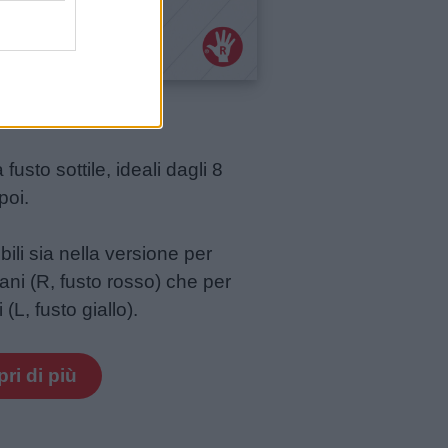
®
LO
EASYgraph S
 fusto sottile, ideali dagli 8
poi.
bili sia nella versione per
ani (R, fusto rosso) che per
(L, fusto giallo).
ri di più