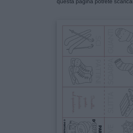
questa pagina potrete scaricar
Menu
Schede
didattiche
Disegni
da
colorare
Storie
per
bambini
Feste