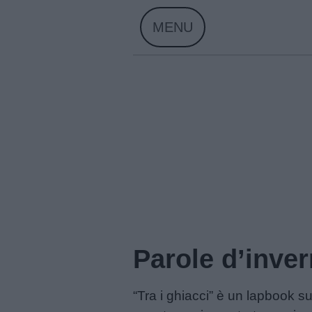
Skip
MENU
to
content
Parole d’inve
Home
“Tra i ghiacci” è un lapbook s