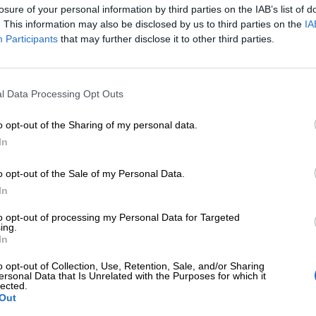
losure of your personal information by third parties on the IAB’s list of
. This information may also be disclosed by us to third parties on the
IA
Participants
that may further disclose it to other third parties.
l Data Processing Opt Outs
Unmute
Loaded
:
23.60%
o opt-out of the Sharing of my personal data.
®
ggiungere questo obiettivo, STABILO
ha progettato la
In
amente proprio per aiutare i bambini a scrivere e col
o opt-out of the Sale of my Personal Data.
In
to opt-out of processing my Personal Data for Targeted
ing.
In
o opt-out of Collection, Use, Retention, Sale, and/or Sharing
ersonal Data that Is Unrelated with the Purposes for which it
lected.
Out