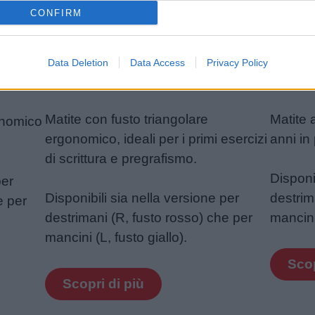
CONFIRM
Data Deletion
Data Access
Privacy Policy
®
STABILO
EASYgraph
STABI
Matite con fusto triangolare
Matite a
onomico
ergonomico, ideali per i primi esercizi
anni in 
di scrittura e pregrafismo.
Disponi
per
Disponibili sia nella versione per
destrim
e per
destrimani (R, fusto rosso) che per
mancini 
mancini (L, fusto giallo).
Scop
Scopri di più