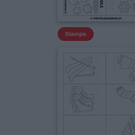
e
giornate
Filastrocche
Stampa
Giochi
Lavoretti
Nomi
maschili
Nomi
femminili
Frasi