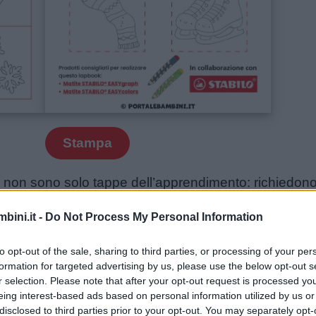
Stampa
 non sono solo tappe dell’apprendimento: richiedono l
tricità fine e la coordinazione oculo-manuale, l’equil
bini.it -
Do Not Process My Personal Information
 capacità di rappresentare il proprio schema corporeo
-motorio fluido sia associato a una maggiore capaci
to opt-out of the sale, sharing to third parties, or processing of your per
breve termine, una migliore capacità logica e di sint
formation for targeted advertising by us, please use the below opt-out s
.
r selection. Please note that after your opt-out request is processed y
eing interest-based ads based on personal information utilized by us or
disclosed to third parties prior to your opt-out. You may separately opt-