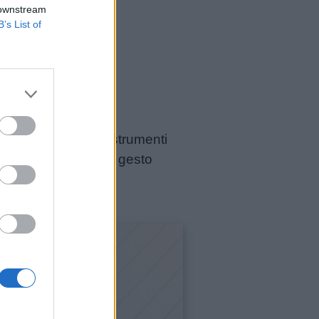
 downstream
B’s List of
 linea
EASY Start
: strumenti
orare sviluppando un gesto