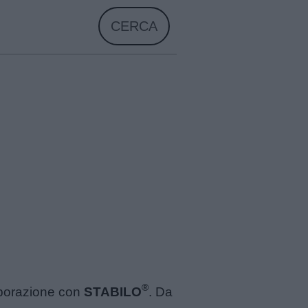
CERCA
®
laborazione con
STABILO
. Da