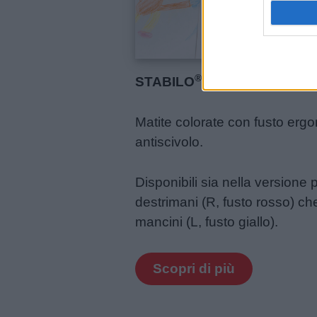
®
STABILO
EASYcolors
Matite colorate con fusto erg
antiscivolo.
Disponibili sia nella versione 
destrimani (R, fusto rosso) ch
mancini (L, fusto giallo).
Scopri di più