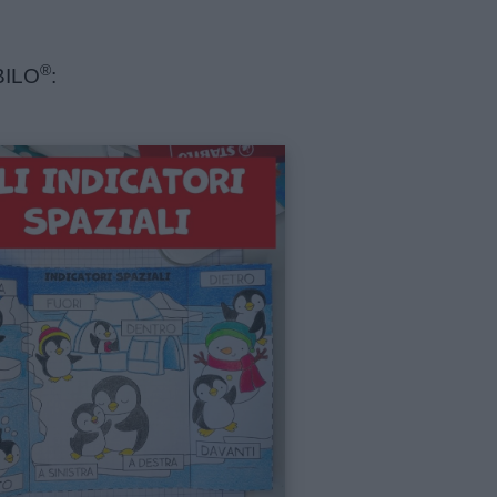
®
ABILO
: