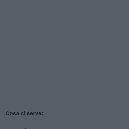
Link
utili
Chi
siamo
Contatti
Privacy
policy
Cosa ci serve: