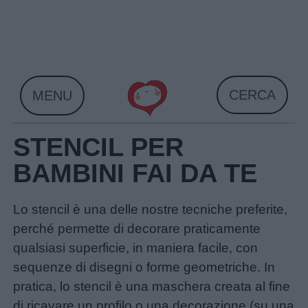
Skip
to
content
CERCA
MENU
STENCIL PER
BAMBINI FAI DA TE
Lo stencil è una delle nostre tecniche preferite,
perché permette di decorare praticamente
qualsiasi superficie, in maniera facile, con
sequenze di disegni o forme geometriche. In
pratica, lo stencil è una maschera creata al fine
di ricavare un profilo o una decorazione (su una