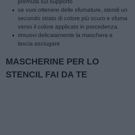
Giochi
premuta sul supporto
se vuoi ottenere delle sfumature, stendi un
Lavoretti
secondo strato di colore più scuro e sfuma
verso il colore applicato in precedenza.
Nomi
rimuovi delicatamente la maschera e
maschili
lascia asciugare
MASCHERINE PER LO
Nomi
femminili
STENCIL FAI DA TE
Frasi
e
aforismi
Buongiorno