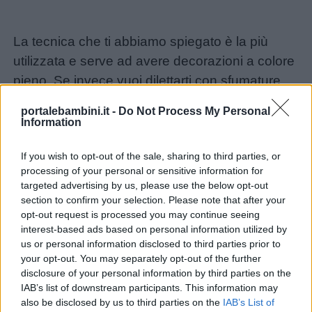
La tecnica che ti abbiamo spiegato è la più
utilizzata e serve ad avere decorazioni a colore
pieno. Se invece vuoi dilettarti con sfumature
ed effetti speciali, puoi provare l’effetto
portalebambini.it -
Do Not Process My Personal
spugnato. Come ti suggerisce il nome stesso,
Information
in questo caso si intinge una spugnetta pulita
If you wish to opt-out of the sale, sharing to third parties, or
nel colore, per poi picchiettare la superficie
processing of your personal or sensitive information for
vuota all’interno della mascherina. Vanno
targeted advertising by us, please use the below opt-out
benissimo le normali spugne da bagno, purché
section to confirm your selection. Please note that after your
opt-out request is processed you may continue seeing
siano asciutte e pulite. Puoi anche picchiettare
interest-based ads based on personal information utilized by
diversi colori, per ottenere un effetto più
us or personal information disclosed to third parties prior to
particolare.
your opt-out. You may separately opt-out of the further
disclosure of your personal information by third parties on the
IAB’s list of downstream participants. This information may
also be disclosed by us to third parties on the
IAB’s List of