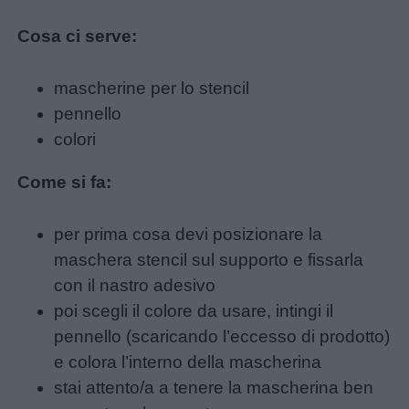
Cosa ci serve:
Disegni
da
mascherine per lo stencil
colorare
pennello
colori
Storie
per
Come si fa:
bambini
per prima cosa devi posizionare la
Feste
maschera stencil sul supporto e fissarla
e
con il nastro adesivo
giornate
poi scegli il colore da usare, intingi il
pennello (scaricando l’eccesso di prodotto)
Filastrocche
e colora l’interno della mascherina
stai attento/a a tenere la mascherina ben