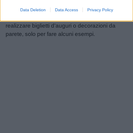
Data Deletion
Data Access
Privacy Policy
Con lo stencil è possibile decorare magliette,
realizzare biglietti d’auguri o decorazioni da
parete, solo per fare alcuni esempi.