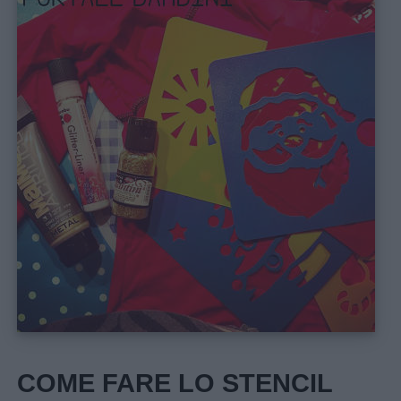
Menu
Schede
COME FARE LO STENCIL
didattiche