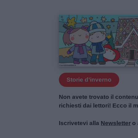
Link
utili
Storie d’inverno
Chi
Non avete trovato il conten
siamo
richiesti dai lettori! Ecco i
Contatti
Iscrivetevi alla
Newsletter
o 
Privacy