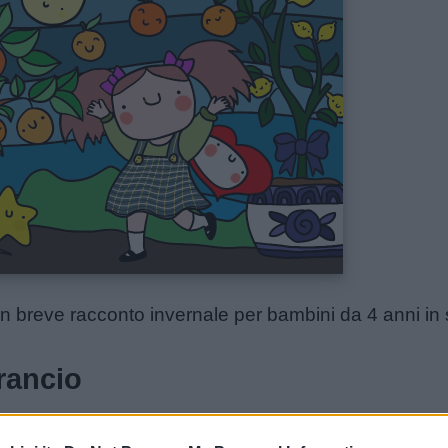
n breve racconto invernale per bambini da 4 anni in 
rancio
Falco & Matteo Princivalle