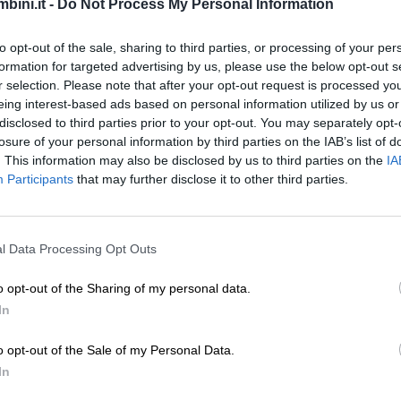
bini.it -
Do Not Process My Personal Information
to opt-out of the sale, sharing to third parties, or processing of your per
formation for targeted advertising by us, please use the below opt-out s
r selection. Please note that after your opt-out request is processed y
eing interest-based ads based on personal information utilized by us or
disclosed to third parties prior to your opt-out. You may separately opt-
losure of your personal information by third parties on the IAB’s list of
. This information may also be disclosed by us to third parties on the
IA
Participants
that may further disclose it to other third parties.
le piante del giardino avevano dato agli uomini i loro 
’erano foglie verdi e niente di più. Il poveretto si do
l Data Processing Opt Outs
urre qualcosa di dolce come i fichi, croccante come
o opt-out of the Sharing of my personal data.
In
o: “Chissà se quest’albero produrrà qualche frutto?
o opt-out of the Sale of my Personal Data.
In