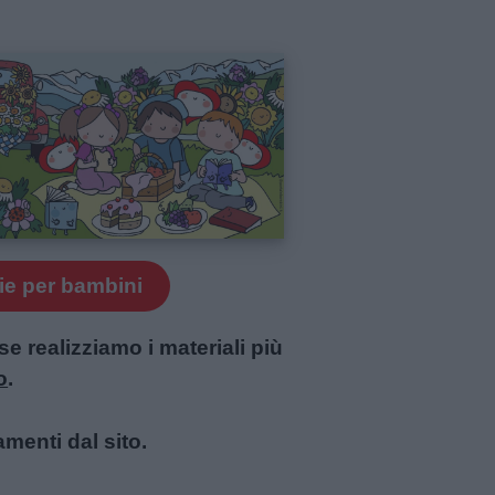
ie per bambini
 realizziamo i materiali più
o
.
amenti dal sito.