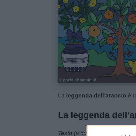
Schede
didattiche
Disegni
da
colorare
Storie
per
bambini
La
leggenda dell’arancio
è u
Feste
e
La leggenda dell’a
giornate
Testo (a cura di): Alessia de 
Filastrocche