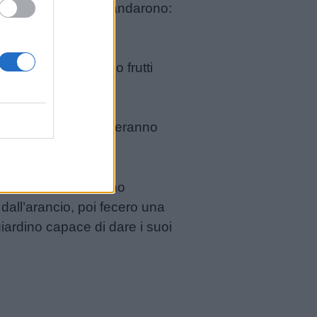
el cielo, che gli domandarono:
e le piante producono frutti
à frutti d’inverno.
a, sui tuoi rami cresceranno
le. I frutti maturarono
 dall’arancio, poi fecero una
iardino capace di dare i suoi