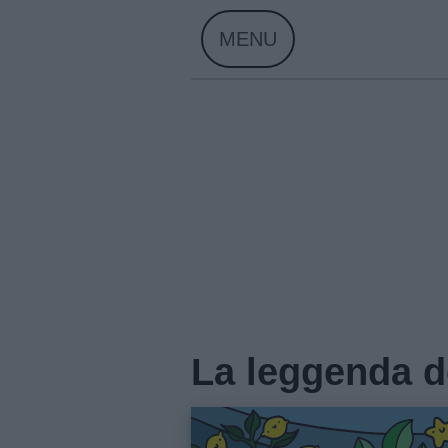
Skip
MENU
to
content
Home
La leggenda d
Menu