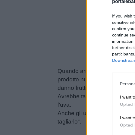
portalebam
Giochi
If you wish 
sensitive in
confirm you
Lavoretti
continue se
information 
further disc
Nomi
participants
maschili
Downstream 
Quando arrivò l’inverno, tutte 
Nomi
prodotto nulla: sui suoi rami c
femminili
Persona
danno frutti tranne me?”.
Avrebbe tanto desiderato prod
I want t
Frasi
l’uva.
Opted 
e
Anche gli uomini si chiedevan
aforismi
I want t
tagliarlo”.
Opted 