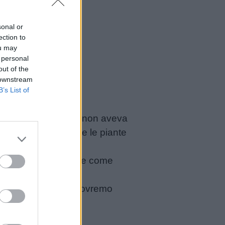
sonal or
ection to
ou may
 personal
out of the
 downstream
B’s List of
frutti. Solo l’arancio non aveva
mandava: “Perché tutte le piante
 le mele o dissetante come
 Se non da niente, dovremo