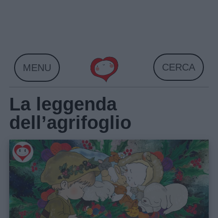
Skip
to
content
CERCA
MENU
La leggenda
dell’agrifoglio