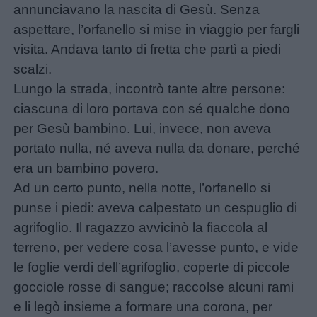
Menu
annunciavano la nascita di Gesù. Senza
aspettare, l’orfanello si mise in viaggio per fargli
visita. Andava tanto di fretta che partì a piedi
Schede
scalzi.
didattiche
Lungo la strada, incontrò tante altre persone:
ciascuna di loro portava con sé qualche dono
Disegni
per Gesù bambino. Lui, invece, non aveva
da
portato nulla, né aveva nulla da donare, perché
colorare
era un bambino povero.
Ad un certo punto, nella notte, l’orfanello si
Storie
punse i piedi: aveva calpestato un cespuglio di
per
agrifoglio. Il ragazzo avvicinò la fiaccola al
bambini
terreno, per vedere cosa l’avesse punto, e vide
le foglie verdi dell’agrifoglio, coperte di piccole
Feste
gocciole rosse di sangue; raccolse alcuni rami
e
e li legò insieme a formare una corona, per