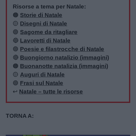
Risorse a tema per Natale:
🟠
Storie di Natale
🟡
Disegni di Natale
🟢
Sagome da ritagliare
🔵
Lavoretti di Natale
🟣
Poesie e filastrocche di Natale
🔴
Buongiorno natalizio (immagini)
🟠
Buonanotte natalizia (immagini)
🟡
Auguri di Natale
🟢
Frasi sul Natale
↩️
Natale – tutte le risorse
TORNA A: