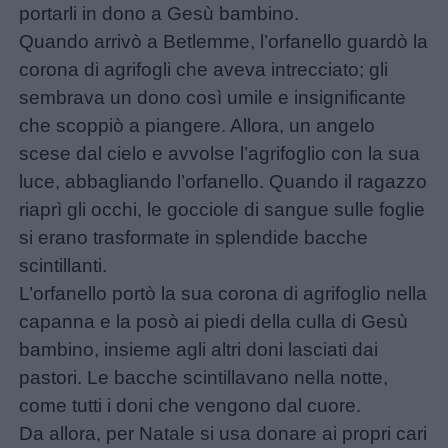
giornate
portarli in dono a Gesù bambino.
Quando arrivò a Betlemme, l’orfanello guardò la
Filastrocche
corona di agrifogli che aveva intrecciato; gli
sembrava un dono così umile e insignificante
Giochi
che scoppiò a piangere. Allora, un angelo
scese dal cielo e avvolse l’agrifoglio con la sua
Lavoretti
luce, abbagliando l’orfanello. Quando il ragazzo
riaprì gli occhi, le gocciole di sangue sulle foglie
Nomi
si erano trasformate in splendide bacche
maschili
scintillanti.
L’orfanello portò la sua corona di agrifoglio nella
Nomi
capanna e la posò ai piedi della culla di Gesù
femminili
bambino, insieme agli altri doni lasciati dai
pastori. Le bacche scintillavano nella notte,
come tutti i doni che vengono dal cuore.
Frasi
Da allora, per Natale si usa donare ai propri cari
e