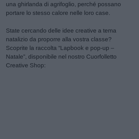
una ghirlanda di agrifoglio, perché possano
aforismi
portare lo stesso calore nelle loro case.
Buongiorno
State cercando delle idee creative a tema
natalizio da proporre alla vostra classe?
Buonanotte
Scoprite la raccolta “Lapbook e pop-up –
Natale”, disponibile nel nostro Cuorfolletto
Auguri
Creative Shop:
Barzellette
Educazione
positiva