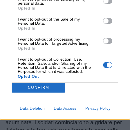
vivevano soli nella terra umida della brughiera.
personal data.
bambini
Una notte, l’esercito vichingo sbarcò sulle
Opted In
spiagge scozzesi; nessuno nel villaggio si
I want to opt-out of the Sale of my
Personal Data.
Feste
accorse di loro: né le rose, che dormivano nei
Opted In
e
giardini né le sentinelle scozzesi, che
I want to opt-out of processing my
giornate
dormivano accanto ai falò.
Personal Data for Targeted Advertising.
Opted In
I vichinghi decisero di togliersi i pesanti stivali
Filastrocche
chiodati e di avanzare nella brughiera a piedi
I want to opt-out of Collection, Use,
Retention, Sale, and/or Sharing of my
scalzi: in questo modo le sentinelle non li
Personal Data that Is Unrelated with the
Purposes for which it was collected.
avrebbero sentiti arrivare e avrebbero colto gli
Giochi
Opted Out
scozzesi nel sonno.
CONFIRM
Il loro piano sarebbe andato a buon fine ma i
Lavoretti
cardi selvatici, che si erano accorti degli
invasori nella brughiera, cominciarono a
Nomi
Data Deletion
Data Access
Privacy Policy
pungere i piedi dei vichinghi con le loro spine
maschili
acuminate. I soldati cominciarono a gridare per