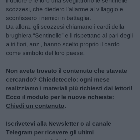
il dolore e le loro urla svegliarono le sentinelle
Nomi
scozzesi, che diedero l’allarme al villaggio e
femminili
sconfissero i nemici in battaglia.
Da allora, gli scozzesi chiamano i cardi della
Frasi
brughiera “Sentinelle” e li rispettano al pari degli
e
altri fiori, anzi, hanno scelto proprio il cardo
aforismi
come simbolo del loro paese.
Buongiorno
Non avete trovato il contenuto che stavate
cercando? Chiedetecelo: ogni mese
Buonanotte
realizziamo i materiali più richiesti dai lettori!
Ecco il modulo per le nuove richieste:
Auguri
Chiedi un contenuto
.
Barzellette
Iscrivetevi alla
Newsletter
o al
canale
Telegram
per ricevere gli ultimi
Educazione