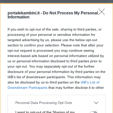
portalebambini.it -
Do Not Process My Personal
Information
If you wish to opt-out of the sale, sharing to third parties, or
processing of your personal or sensitive information for
Leggenda popolare scozzese (adattamento di:
Menu
targeted advertising by us, please use the below opt-out
Alessia de Falco & Matteo Princivalle)
section to confirm your selection. Please note that after your
opt-out request is processed you may continue seeing
Schede
interest-based ads based on personal information utilized by
Tanto tempo fa, nelle brughiere scozzesi
us or personal information disclosed to third parties prior to
didattiche
crescevano i cardi selvatici: erano alti e pieni di
your opt-out. You may separately opt-out of the further
spine, con un piccolo fiore viola sulla sommità
disclosure of your personal information by third parties on the
Disegni
IAB’s list of downstream participants. This information may
del loro stelo. Nessuno si curava di loro perché
also be disclosed by us to third parties on the
IAB’s List of
da
non avevano fiori profumati e colorati come i
Downstream Participants
that may further disclose it to other
colorare
gigli e le rose. Così, mentre gli altri fiori
third parties.
abitavano nei giardini delle case e avevano per
Personal Data Processing Opt Outs
Storie
casa dei bei vasi di terracotta dipinta, i cardi
per
I want to opt-out of the Sharing of my