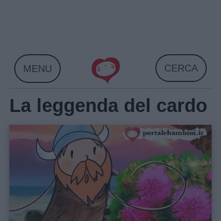
Skip
to
content
CERCA
MENU
La leggenda del cardo
Home