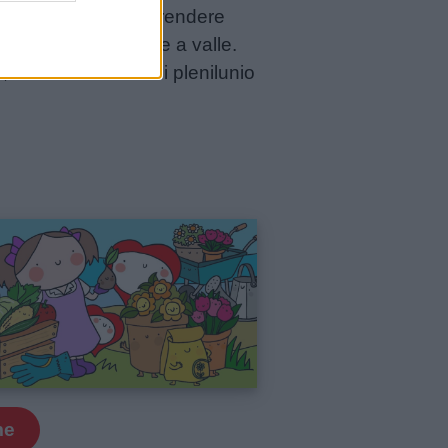
renta. Tuttavia, per rendere
ago di Tovel scende a valle.
 e che nelle notti di plenilunio
me