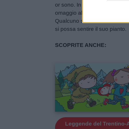
or sono. In seguito, Lavinto c
Buonanotte
omaggio al coraggio di Tresen
Qualcuno sostiene che il fantas
Auguri
si possa sentire il suo pianto.
Barzellette
SCOPRITE ANCHE:
Educazione
positiva
Link
utili
Chi
Leggende del Trentino-A