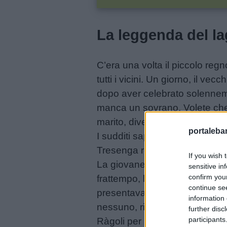
didattiche
La leggenda del l
Disegni
da
colorare
C’era una volta il piccolo regno
tutti i vicini. Un giorno, il ve
Storie
dopo aver celebrato solennemen
per
manca un sovrano. Volete che
bambini
marito, diventerà il nuovo re d
portalebam
I sudditi sapendo quanto fosse
Tresenga regina!»
Feste
If you wish 
La giovane principessa li asc
e
sensitive in
confirm you
frattempo, la morte del vecchio
giornate
continue se
presentava alle porte del pal
information 
nessuno, rifiutò le proposte di 
Filastrocche
further disc
participants
Ràgoli per il dominio dei ricc