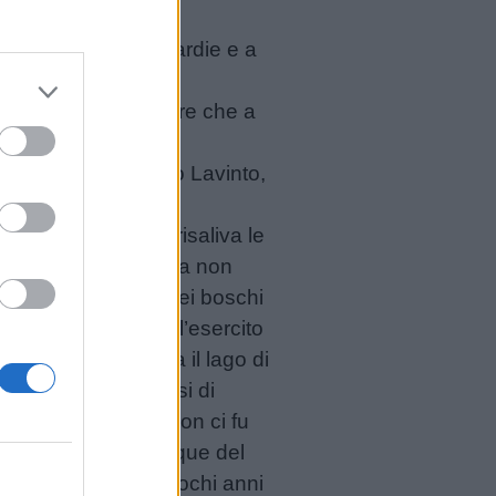
a chiamare le sue guardie e a
di, si venne a sapere che a
egno di Ràgoli.
 Ràgoli; se sposerò Lavinto,
che faccia?»
ungo sentiero che risaliva le
: la giovane regina non
ò non sapeva che nei boschi
rlo dell’arrivo dell’esercito
si nei boschi sopra il lago di
l lago per rifornirsi di
ro con coraggio, ma non ci fu
mbattendo tra le acque del
le è rimasto fino a pochi anni