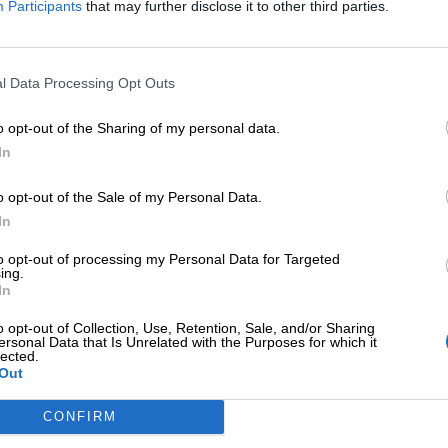
Participants
that may further disclose it to other third parties.
a per tutte.
 montò su tutte le furie e la principessa fu costretta 
l Data Processing Opt Outs
e, galoppando verso Tuenno. Qualche settimana più tar
rcito e che Lavinto era pronto a muovere guerra al r
o opt-out of the Sharing of my personal data.
In
 suoi sudditi e chiese loro: «La guerra incombe su
ete combattere e molti di noi moriranno. Cosa volete 
o opt-out of the Sale of my Personal Data.
avinto! Viva Tresenga!». Presero le armi e partirono l
In
 Tresenga andò con loro, armata come un cavaliere
to opt-out of processing my Personal Data for Targeted
udditi per nessuna ragione al mondo. Tresenga per
ing.
In
sentinelle di Lavinto, che corsero a Tuenno ad informa
a trappola mortale: ordinò ai suoi soldati di nasconder
o opt-out of Collection, Use, Retention, Sale, and/or Sharing
ersonal Data that Is Unrelated with the Purposes for which it
a la regina e il suo esercito raggiunsero le sponde de
lected.
Out
acco. I soldati di Ràgoli, colti di sorpresa, si difese
ro scampò a quell’agguato. Anche Tresenga morì, co
CONFIRM
nto sangue che il lago di Tovel si tinse di rosso, e ta