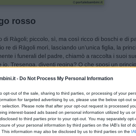
ago rosso
 di Ràgoli; piccolo, sì, ma così ricco di boschi e di pa
cchio re di Ràgoli morì, lasciando un’unica figlia, la p
te i funerali del padre, chiamò a raccolta i suoi sud
 io, Tresenga, diventi regina? O che sposi un princ
i Ràgoli e di tutte le sue ricchezze».
bini.it -
Do Not Process My Personal Information
 buona Tresenga e quanto avidi gli altri principi, gr
to opt-out of the sale, sharing to third parties, or processing of your per
oltò: divenne regina e giurò solennemente che non s
formation for targeted advertising by us, please use the below opt-out s
r selection. Please note that after your opt-out request is processed y
 re di Ràgoli aveva fatto il giro delle Dolomiti e ogni
eing interest-based ads based on personal information utilized by us or
azzo, per chiedere in moglie Tresenga; ma la ragazza
disclosed to third parties prior to your opt-out. You may separately opt-
tutti. Arrivò il turno di Lavinto, re di Tuenno; da sempr
losure of your personal information by third parties on the IAB’s list of
. This information may also be disclosed by us to third parties on the
IA
hi pascoli sul Brenta. Lavinto pensò che sposarsi sa