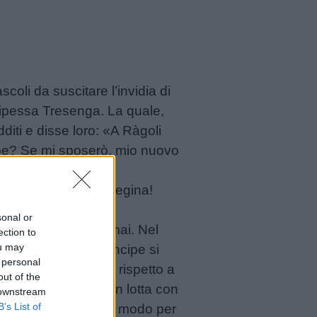
scoli da suscitare l’invidia di
rincipessa Tresenga. La quale,
diti e disse loro: «A Ràgoli
ipe? Se mi sposerò, mio nuovo
idarono: «Tresenga regina!
sonal or
i sarebbe sposata mai. Nel
ection to
ou may
 giorno un nuovo principe si
 personal
, senza mancare di rispetto a
out of the
e, il suo regno era in lotta con
 downstream
B’s List of
rebbe stato un ottimo modo per