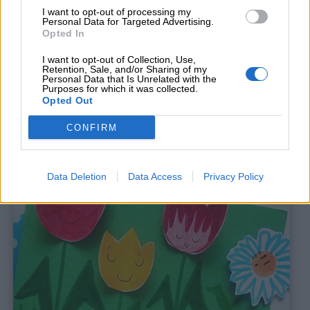
I want to opt-out of processing my
Personal Data for Targeted Advertising.
Barzellette
Opted In
I want to opt-out of Collection, Use,
Educazione
Retention, Sale, and/or Sharing of my
Personal Data that Is Unrelated with the
positiva
Purposes for which it was collected.
Opted Out
CONFIRM
Data Deletion
Data Access
Privacy Policy