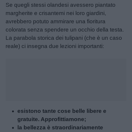
Se quegli stessi olandesi avessero piantato
margherite e crisantemi nei loro giardini,
avrebbero potuto ammirare una fioritura
colorata senza spendere un occhio della testa.
La parabola storica dei tulipani (che è un caso
reale) ci insegna due lezioni importanti:
Unmute
Loaded
:
23.25%
Menu
Schede
didattiche
esistono tante cose belle libere e
gratuite. Approfittiamone;
Disegni
la bellezza è straordinariamente
da