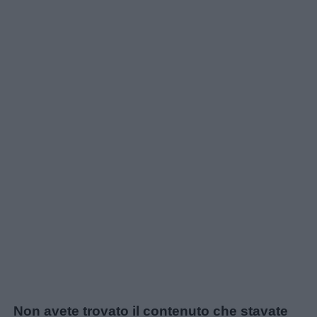
Chi
siamo
Contatti
Privacy
policy
Non avete trovato il contenuto che stavate