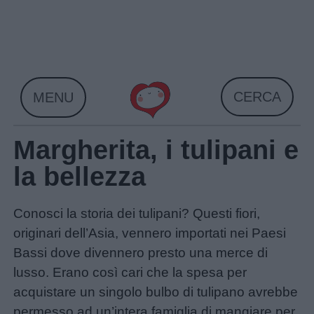
Skip
to
content
CERCA
MENU
Margherita, i tulipani e
la bellezza
Conosci la storia dei tulipani? Questi fiori,
originari dell’Asia, vennero importati nei Paesi
Bassi dove divennero presto una merce di
lusso. Erano così cari che la spesa per
acquistare un singolo bulbo di tulipano avrebbe
Home
permesso ad un’intera famiglia di mangiare per