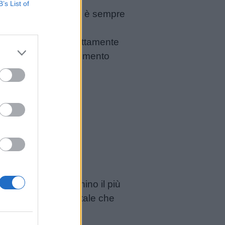
B’s List of
rca, ogni informazione è sempre
non smettere mai di
 in alcuni ambiti, prettamente
 continua o apprendimento
gli studenti allarghino il più
le e un’apertura mentale che
o possono fornirci.