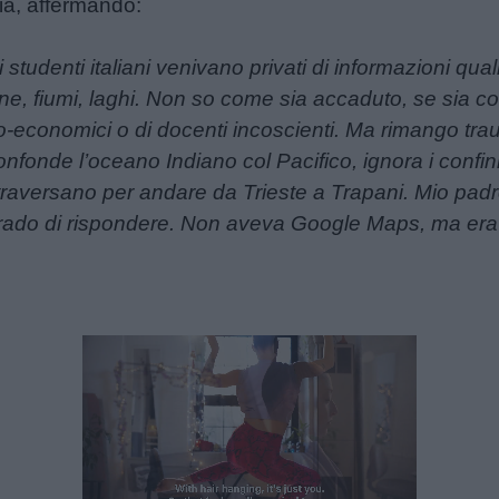
ia, affermando:
tudenti italiani venivano privati di informazioni quali: 
gne, fiumi, laghi. Non so come sia accaduto, se sia c
io-economici o di docenti incoscienti. Ma rimango t
nfonde l’oceano Indiano col Pacifico, ignora i confi
attraversano per andare da Trieste a Trapani. Mio pad
rado di rispondere. Non aveva Google Maps, ma era 
Unmute