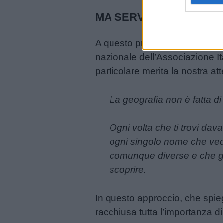
MA SERVE DAVVERO S
A questo proposito citiamo la r
nazionale dell’Associazione Ita
particolare merita la nostra at
La geografia non è fatta di
Link
Ogni volta che ti trovi da
utili
ogni singolo nome che vedi
comunque diverse e che gli
Chi
scoprire.
siamo
In questo approccio, che spie
Contatti
racchiusa tutta l’importanza 