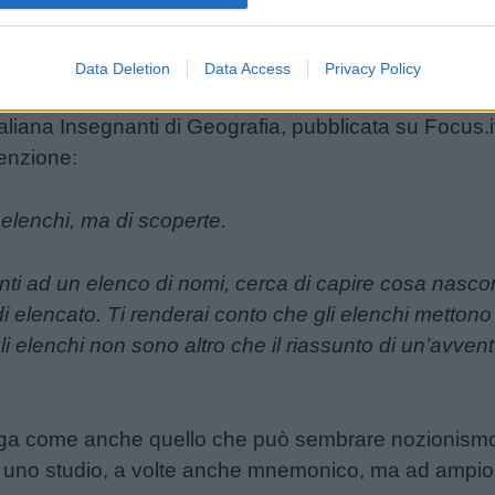
TUDIARE GEOGRAFIA?
Data Deletion
Data Access
Privacy Policy
iflessione di
Giovanni Donadelli
, maestro di scuola
liana Insegnanti di Geografia, pubblicata su Focus.it.
tenzione:
 elenchi, ma di scoperte.
vanti ad un elenco di nomi, cerca di capire cosa nas
 elencato. Ti renderai conto che gli elenchi mettono
 elenchi non sono altro che il riassunto di un’avvent
ga come anche quello che può sembrare nozionismo in
di uno studio, a volte anche mnemonico, ma ad ampio 