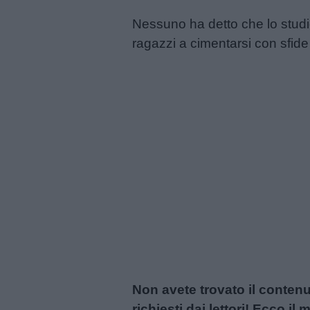
Privacy
Nessuno ha detto che lo studio
policy
ragazzi a cimentarsi con sfide 
Non avete trovato il conten
richiesti dai lettori! Ecco i