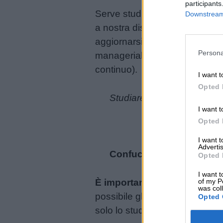
participants
Serve studiare la storia e la 
Downstream 
Buongiorno
a nostra disposizione? A nost
aggiornarsi e studiare.
Lo stu
Buonanotte
Persona
manageriali, si parla di
contin
continuo).
I want t
Auguri
Opted 
Studiare senza riflettere è 
Barzellette
I want t
Opted 
Educazione
I want 
Advertis
positiva
Confucio
Opted 
I want t
of my P
È importante tornare ad ins
was col
possibile gli orizzonti del sa
Opted 
solo lo studio ragionato e l’a