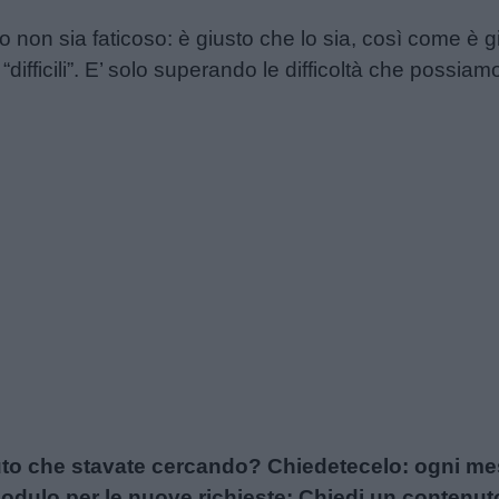
 non sia faticoso: è giusto che lo sia, così come è g
“difficili”. E’ solo superando le difficoltà che possia
uto che stavate cercando? Chiedetecelo: ogni mese
l modulo per le nuove richieste:
Chiedi un contenut