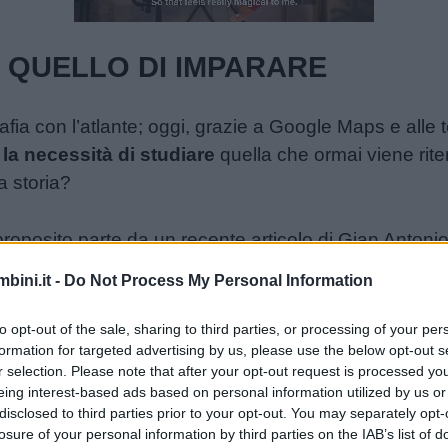
Loaded
:
24.49%
 QUELLO DI IMPARARE
fia con l’atlante; oggi, grazie a Google Maps e alle t
a necessità di studiare
quella che ormai viene rite
a storia?
posito parte da un recente articolo di Gian Antonio S
 in caserma da un carabiniere fiorentino, ci sono pr
bini.it -
Do Not Process My Personal Information
i questo dovrebbe occuparsi un governo, non dello s
to opt-out of the sale, sharing to third parties, or processing of your per
icato, è uno strumento. Lo scopo resta quello di impa
formation for targeted advertising by us, please use the below opt-out s
r selection. Please note that after your opt-out request is processed y
eing interest-based ads based on personal information utilized by us or
ENTE, CI VOGLIONO METODO E
disclosed to third parties prior to your opt-out. You may separately opt-
losure of your personal information by third parties on the IAB’s list of