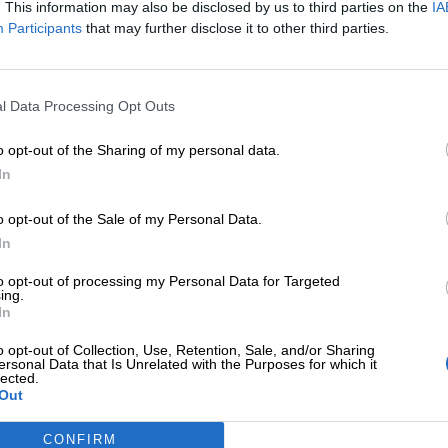
. This information may also be disclosed by us to third parties on the
IA
geografia in un mondo in cui, grazie ai motori di rice
Participants
that may further disclose it to other third parties.
ro avviso sì, serve, così come più in generale serve 
dio è un percorso che dura tutta la vita
, tanto che
l Data Processing Opt Outs
uous learning
(o anche
lifelong learning
, formazione
o opt-out of the Sharing of my personal data.
In
inutile. Riflettere senza studiare è pericoloso.
o opt-out of the Sale of my Personal Data.
In
to opt-out of processing my Personal Data for Targeted
ing.
In
o opt-out of Collection, Use, Retention, Sale, and/or Sharing
ersonal Data that Is Unrelated with the Purposes for which it
istere molto sulle conoscenze
, facendo in modo che 
lected.
pere. Servono correlazioni, una solida cultura genera
Out
cquisizione di un buon metodo basato sul senso critic
CONFIRM