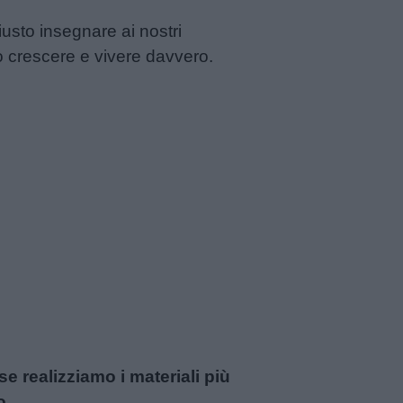
iusto insegnare ai nostri
mo crescere e vivere davvero.
 realizziamo i materiali più
o
.