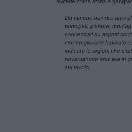
materie come storia e geograf
Schede
Da almeno quindici anni gli s
didattiche
principali, pianure, monta
concentrati su aspetti soc
Disegni
che un giovane laureato co
da
indicare le regioni che s’
colorare
novantanove anni era in g
sul tavolo.
Storie
per
bambini
Feste
e
giornate