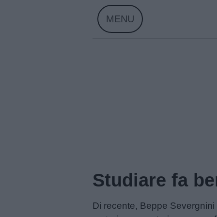
Skip
MENU
to
content
Home
Studiare fa be
Menu
Di recente, Beppe Severgnini su