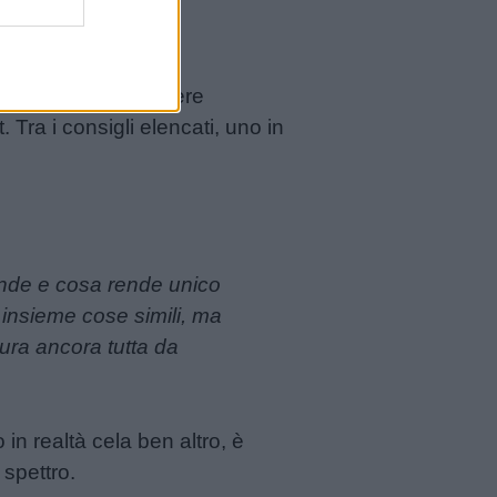
 primaria e consigliere
 Tra i consigli elencati, uno in
conde e cosa rende unico
 insieme cose simili, ma
ura ancora tutta da
 realtà cela ben altro, è
spettro.