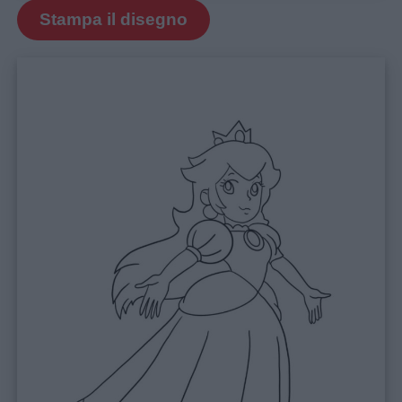
Feste
Stampa il disegno
e
giornate
Filastrocche
Giochi
Lavoretti
Nomi
maschili
Nomi
femminili