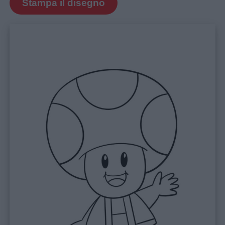
Stampa il disegno
Link
utili
Chi
siamo
Contatti