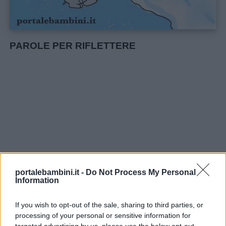
PAROLE PER RIFLETTERE
portalebambini.it -
Do Not Process My Personal
Information
If you wish to opt-out of the sale, sharing to third parties, or
processing of your personal or sensitive information for
Tutti noi, più o meno frequentemente,
targeted advertising by us, please use the below opt-out