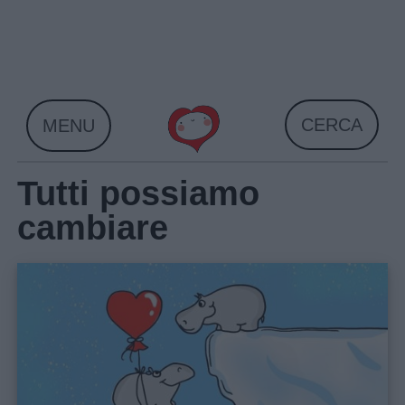
Skip
to
content
CERCA
MENU
Tutti possiamo
cambiare
Home