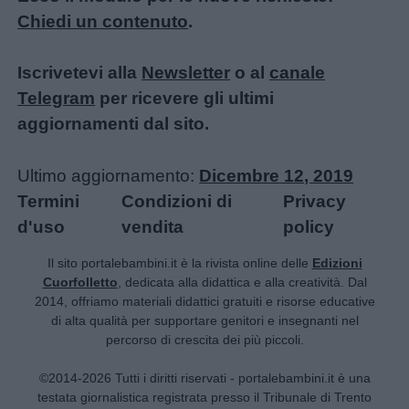
femminili
Chiedi un contenuto
.
Frasi
Iscrivetevi alla
Newsletter
o al
canale
e
Telegram
per ricevere gli ultimi
aforismi
aggiornamenti dal sito.
Buongiorno
Ultimo aggiornamento:
Dicembre 12, 2019
Termini
Condizioni di
Privacy
Buonanotte
d'uso
vendita
policy
Il sito portalebambini.it è la rivista online delle
Edizioni
Auguri
Cuorfolletto
, dedicata alla didattica e alla creatività. Dal
2014, offriamo materiali didattici gratuiti e risorse educative
di alta qualità per supportare genitori e insegnanti nel
Barzellette
percorso di crescita dei più piccoli.
©2014-2026 Tutti i diritti riservati - portalebambini.it è una
Educazione
testata giornalistica registrata presso il Tribunale di Trento
positiva