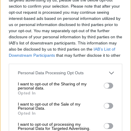
section to confirm your selection. Please note that after your
desideriamo cambiare qualcosa nella nostra
opt-out request is processed you may continue seeing
vita; che sia dedicare più tempo alla lettura o
interest-based ads based on personal information utilized by
allo sport, perdere peso o trascorrere più tempo
us or personal information disclosed to third parties prior to
your opt-out. You may separately opt-out of the further
insieme ai bambini. Il modo in cui affrontiamo
Menu
disclosure of your personal information by third parties on the
questi piccoli cambiamenti rivela molto della
IAB’s list of downstream participants. This information may
nostra mentalità. Certe persone pensano che
also be disclosed by us to third parties on the
IAB’s List of
Downstream Participants
that may further disclose it to other
Schede
solo chi ha una grande forza di volontà possa
third parties.
didattiche
cambiare; queste persone solitamente
finiscono per arrendersi e per giudicarsi in
Personal Data Processing Opt Outs
modo molto severo. La verità è che la forza di
Disegni
I want to opt-out of the Sharing of my
personal data.
volontà va sostenuta con una mentalità
da
Opted In
orientata alla crescita: per cambiare dobbiamo
colorare
I want to opt-out of the Sale of my
adottare la “filosofia del giardiniere”; dobbiamo
Personal Data.
Opted In
prenderci cura del cambiamento con piccoli –
Storie
anche piccolissimi – gesti quotidiani (proprio
per
I want to opt-out of processing my
Personal Data for Targeted Advertising.
come un giardiniere, che annaffia ogni giorno le