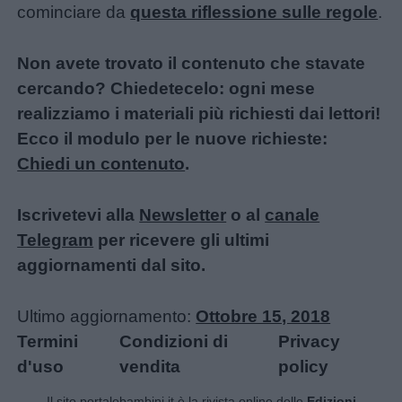
cominciare da
questa riflessione sulle regole
.
Non avete trovato il contenuto che stavate
cercando? Chiedetecelo: ogni mese
realizziamo i materiali più richiesti dai lettori!
Ecco il modulo per le nuove richieste:
Chiedi un contenuto
.
Iscrivetevi alla
Newsletter
o al
canale
Telegram
per ricevere gli ultimi
aggiornamenti dal sito.
Ultimo aggiornamento:
Ottobre 15, 2018
Termini
Condizioni di
Privacy
d'uso
vendita
policy
Il sito portalebambini.it è la rivista online delle
Edizioni