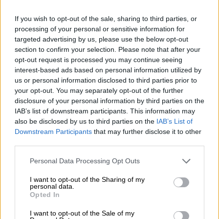
di concessioni e accondiscendenza. Le
Nomi
If you wish to opt-out of the sale, sharing to third parties, or
generazioni attuali sono sensibili ed intelligenti
processing of your personal or sensitive information for
maschili
tanto quanto quelle che le hanno precedute;
targeted advertising by us, please use the below opt-out
section to confirm your selection. Please note that after your
semplicemente, hanno imparato che l’autorità
Nomi
opt-out request is processed you may continue seeing
(dei genitori come degli insegnanti) può essere
interest-based ads based on personal information utilized by
femminili
ignorata senza curarsi delle conseguenze.
I
us or personal information disclosed to third parties prior to
your opt-out. You may separately opt-out of the further
nostri ragazzi non hanno bisogno di adulti
disclosure of your personal information by third parties on the
Frasi
urlanti, ma di adulti forti, fermi
. Hanno
IAB’s list of downstream participants. This information may
e
bisogno di mamme, papà e maestre che una
also be disclosed by us to third parties on the
IAB’s List of
aforismi
Downstream Participants
that may further disclose it to other
volta presa una decisione non tornino indietro
third parties.
per compassione. Hanno bisogno di regole.
Buongiorno
Hanno bisogno di un sistema rigido, che non
Personal Data Processing Opt Outs
concede sulla base dell’amore ma su quella del
I want to opt-out of the Sharing of my
Buonanotte
personal data.
merito.
Opted In
I want to opt-out of the Sale of my
Auguri