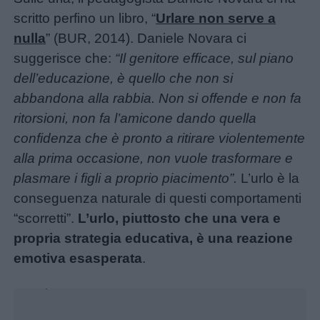
scritto perfino un libro, “
Urlare non serve a
nulla
” (BUR, 2014). Daniele Novara ci
suggerisce che:
“Il genitore efficace, sul piano
dell’educazione, è quello che non si
abbandona alla rabbia. Non si offende e non fa
ritorsioni, non fa l’amicone dando quella
confidenza che è pronto a ritirare violentemente
alla prima occasione, non vuole trasformare e
plasmare i figli a proprio piacimento”.
L’urlo è la
Menu
conseguenza naturale di questi comportamenti
“scorretti”.
L’urlo, piuttosto che una vera e
Schede
propria strategia educativa, è una reazione
didattiche
emotiva esasperata
.
Unmute
Loaded
:
16.41%
Disegni
da