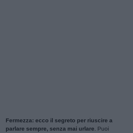
Chi
siamo
Contatti
Privacy
policy
Fermezza: ecco il segreto per riuscire a
parlare sempre, senza mai urlare
. Puoi