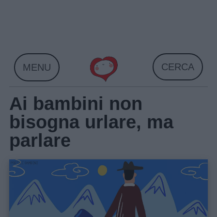
Skip
to
content
CERCA
MENU
Ai bambini non
bisogna urlare, ma
parlare
Home