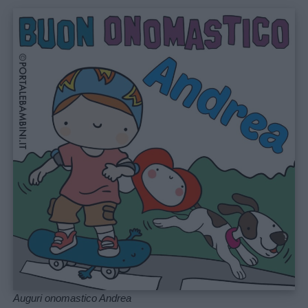
Chi
siamo
Contatti
Privacy
policy
Auguri onomastico Andrea