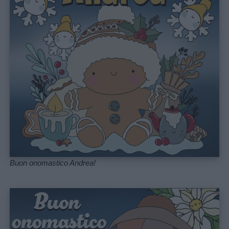
Menu
Schede
didattiche
Buon onomastico Andrea!
Disegni
da
colorare