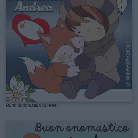
Storie
per
bambini
Feste
e
giornate
Filastrocche
Giochi
Buon onomastico Andrea!
Lavoretti
Nomi
maschili