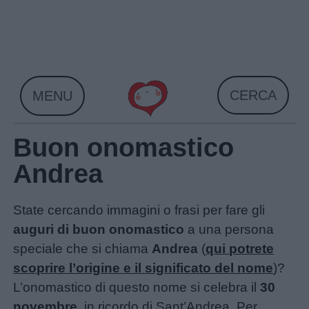
Skip
to
content
CERCA
MENU
Buon onomastico
Andrea
State cercando immagini o frasi per fare gli
auguri di buon onomastico
a una persona
speciale che si chiama
Andrea
(
qui potrete
scoprire l’origine e il significato del nome
)?
L’onomastico di questo nome si celebra il
30
novembre
, in ricordo di Sant’Andrea. Per