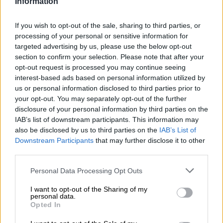
Information
If you wish to opt-out of the sale, sharing to third parties, or
processing of your personal or sensitive information for
targeted advertising by us, please use the below opt-out
section to confirm your selection. Please note that after your
opt-out request is processed you may continue seeing
interest-based ads based on personal information utilized by
us or personal information disclosed to third parties prior to
your opt-out. You may separately opt-out of the further
disclosure of your personal information by third parties on the
Vi piacciono queste immagini? Scoprite anche
IAB’s list of downstream participants. This information may
also be disclosed by us to third parties on the
IAB’s List of
la sezione “
Buongiorno con Cuorfolletto
“:
Downstream Participants
that may further disclose it to other
troverete centinaia di cartoline illustrate,
third parties.
realizzate a mano da noi, per augurare il
Personal Data Processing Opt Outs
buongiorno ai vostri amici e alle persone
speciali.
I want to opt-out of the Sharing of my
personal data.
Opted In