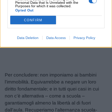
Personal Data that Is Unrelated with the
Purposes for which it was collected.
Opted Out
CONFIRM
Data Deletion
Data Access
Privacy Policy
Per concludere: non imponiamo ai bambini
l’immobilità. Equivarrebbe a negare un loro
diritto fondamentale; e in tutti quei casi in cui
non c’è alternativa – come a scuola –
garantiamogli almeno la libertà al di fuori
dall’aula. Recuperiamo l’alternanza scuola-