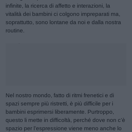
infinite, la ricerca di affetto e interazioni, la
Menu
vitalità dei bambini ci colgono impreparati ma,
soprattutto, sono lontane da noi e dalla nostra
routine.
Schede
Unmute
didattiche
Loaded
:
26.29%
Disegni
da
colorare
Storie
Nel nostro mondo, fatto di ritmi frenetici e di
per
spazi sempre più ristretti, è più difficile per i
bambini
bambini esprimersi liberamente. Purtroppo,
questo li mette in difficoltà, perché dove non c’è
Feste
spazio per l’espressione viene meno anche lo