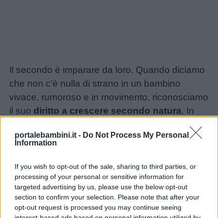
Il secondo è imparare da loro. Quando diciamo
che non c’è nulla di strano in un bambino
Link
vivace, rumoroso e in movimento, riconosciamo
il suo
diritto a crescere secondo natura
. In
utili
cambio, quel bambino ci insegna una grande
portalebambini.it -
Do Not Process My Personal
lezione: la vita è movimento.
Information
Chi
Chi si ferma, nel corpo o nell’anima, perde la
siamo
propria forza vitale, smette di crescere.
If you wish to opt-out of the sale, sharing to third parties, or
processing of your personal or sensitive information for
Rimaniamo bambini: non smettiamo di
targeted advertising by us, please use the below opt-out
Contatti
muoverci. Renderemo la vita in famiglia più
section to confirm your selection. Please note that after your
tollerabile, ma soprattutto torneremo a
opt-out request is processed you may continue seeing
Privacy
interest-based ads based on personal information utilized by