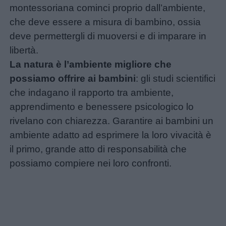
montessoriana cominci proprio dall’ambiente,
e
che deve essere a misura di bambino, ossia
aforismi
deve permettergli di muoversi e di imparare in
libertà.
Buongiorno
La natura è l’ambiente migliore che
possiamo offrire ai bambini
: gli studi scientifici
Buonanotte
che indagano il rapporto tra ambiente,
apprendimento e benessere psicologico lo
Auguri
rivelano con chiarezza. Garantire ai bambini un
ambiente adatto ad esprimere la loro vivacità è
Barzellette
il primo, grande atto di responsabilità che
possiamo compiere nei loro confronti.
Educazione
positiva