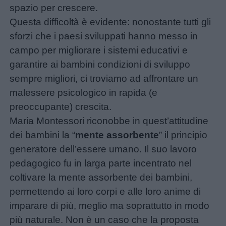
e
spazio per crescere.
giornate
Questa difficoltà è evidente: nonostante tutti gli
sforzi che i paesi sviluppati hanno messo in
Filastrocche
campo per migliorare i sistemi educativi e
garantire ai bambini condizioni di sviluppo
Giochi
sempre migliori, ci troviamo ad affrontare un
malessere psicologico in rapida (e
Lavoretti
preoccupante) crescita.
Maria Montessori riconobbe in quest’attitudine
Nomi
dei bambini la “
mente assorbente
” il principio
maschili
generatore dell’essere umano. Il suo lavoro
pedagogico fu in larga parte incentrato nel
coltivare la mente assorbente dei bambini,
Nomi
permettendo ai loro corpi e alle loro anime di
femminili
imparare di più, meglio ma soprattutto in modo
più naturale. Non è un caso che la proposta
Frasi