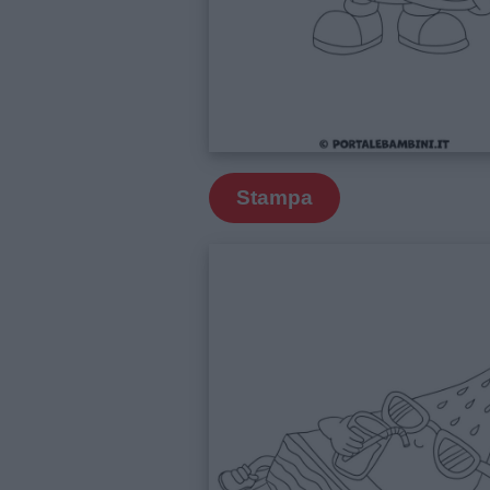
e
giornate
Filastrocche
Giochi
Stampa
Lavoretti
Nomi
maschili
Nomi
femminili