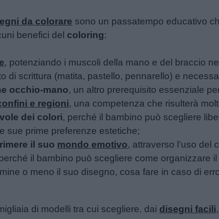
egni da colorare
sono un passatempo educativo che o
cuni benefici del
coloring
:
ne
, potenziando i muscoli della mano e del braccio 
 di scrittura (matita, pastello, pennarello) e necessar
one occhio-mano
, un altro prerequisito essenziale pe
confini e regioni
, una competenza che risulterà molt
ole dei colori
, perché il bambino può scegliere lib
e sue prime preferenze estetiche;
rimere il suo
mondo emotivo
, attraverso l’uso del 
 perché il bambino può scegliere come organizzare il l
ermine o meno il suo disegno, cosa fare in caso di err
igliaia di modelli tra cui scegliere, dai
disegni facili