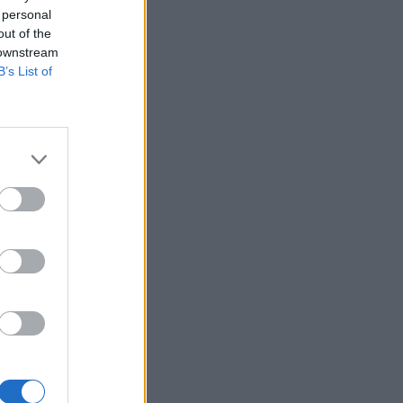
 personal
out of the
 downstream
B’s List of