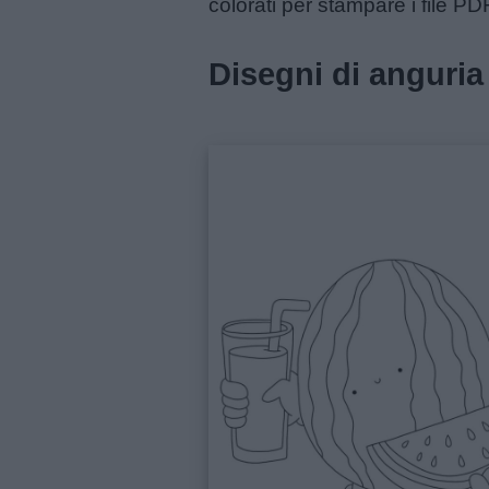
colorati per stampare i file PD
Menu
Disegni di anguria
Schede
didattiche
Disegni
da
colorare
Storie
per
bambini
Feste