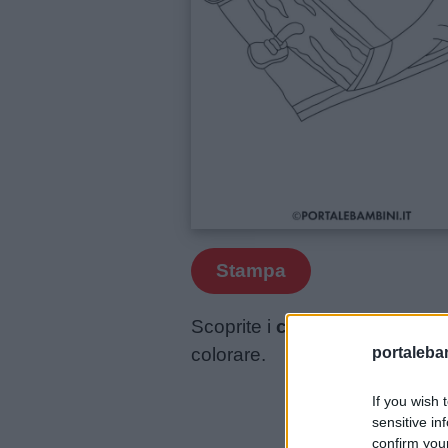
Frasi
e
aforismi
Buongiorno
Buonanotte
Auguri
Stampa
Barzellette
Scoprite i
coloring book di C
Educazione
portalebam
colorare.
positiva
If you wish 
sensitive in
confirm you