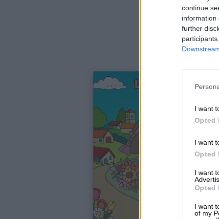
continue se
information 
further disc
participants
Downstream 
Persona
I want t
Opted 
I want t
Link
Opted 
utili
I want 
Advertis
Opted 
Chi
I want t
siamo
of my P