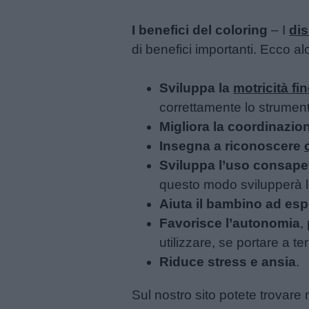
I benefici del coloring
– I
dis
di benefici importanti. Ecco al
Sviluppa la
motricità fi
correttamente lo strumento
Migliora la coordinazi
Insegna a riconoscere
Sviluppa l’uso consapev
questo modo svilupperà l
Aiuta il bambino ad esp
Favorisce l’autonomia
,
utilizzare, se portare a t
Riduce stress e ansia
.
Sul nostro sito potete trovare m