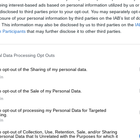
eing interest-based ads based on personal information utilized by us or
disclosed to third parties prior to your opt-out. You may separately opt-
losure of your personal information by third parties on the IAB’s list of
. This information may also be disclosed by us to third parties on the
IA
Unmute
Participants
that may further disclose it to other third parties.
Loaded
:
32.14%
l Data Processing Opt Outs
o opt-out of the Sharing of my personal data.
In
o opt-out of the Sale of my Personal Data.
In
to opt-out of processing my Personal Data for Targeted
ing.
In
o opt-out of Collection, Use, Retention, Sale, and/or Sharing
ersonal Data that Is Unrelated with the Purposes for which it