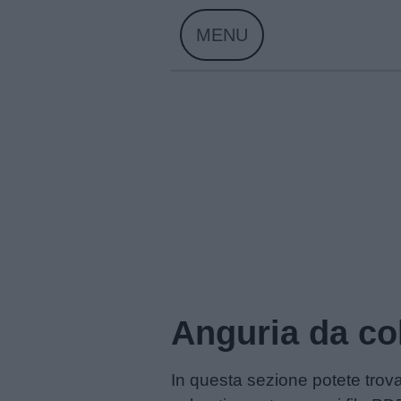
Skip
MENU
to
content
Anguria da co
Home
In questa sezione potete trovar