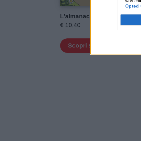
was col
Opted 
Contatti
L’almanacco del cuore
€ 10,40
Privacy
policy
Scopri su Amazon