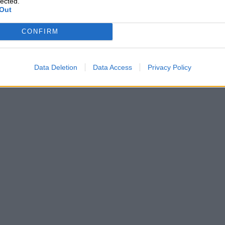
lected.
Out
Il giardino delle emozioni
CONFIRM
€ 12,97
Data Deletion
Data Access
Privacy Policy
Scopri su Amazon