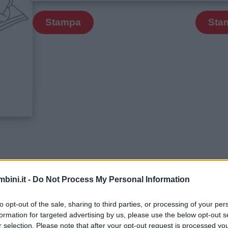
Stampa
Sta
uorfolletto
: all’interno troverete tutti i nostri person
bini.it -
Do Not Process My Personal Information
to opt-out of the sale, sharing to third parties, or processing of your per
formation for targeted advertising by us, please use the below opt-out s
r selection. Please note that after your opt-out request is processed y