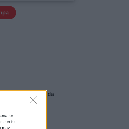
mpa
aggi doodle più amati da
sonal or
ection to
ou may