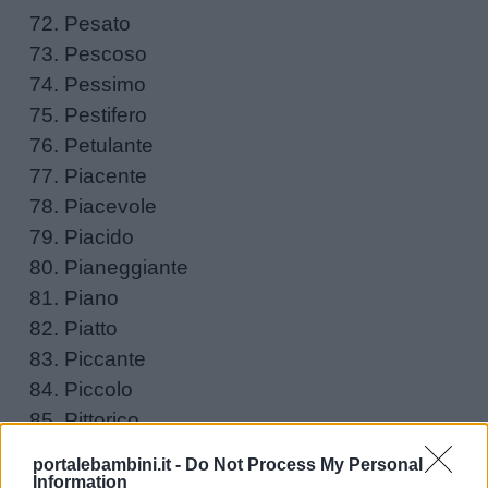
Pesato
Pescoso
Pessimo
Pestifero
Petulante
Piacente
Piacevole
Piacido
Pianeggiante
Piano
Piatto
Piccante
Piccolo
Pittorico
Piedistallo
portalebambini.it -
Do Not Process My Personal
Pieno
Information