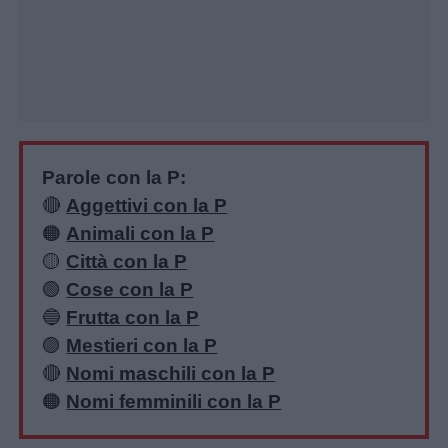
Parole con la P:
🔴
Aggettivi con la P
🟠
Animali con la P
🟡
Città con la P
🟢
Cose con la P
🔵
Frutta con la P
🟣
Mestieri con la P
🔴
Nomi maschili con la P
🟠
Nomi femminili con la P