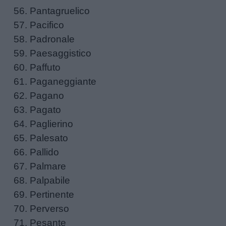
aforismi
Pantagruelico
Pacifico
Buongiorno
Padronale
Paesaggistico
Buonanotte
Paffuto
Paganeggiante
Auguri
Pagano
Pagato
Barzellette
Paglierino
Palesato
Educazione
Pallido
positiva
Palmare
Palpabile
Pertinente
Perverso
Pesante