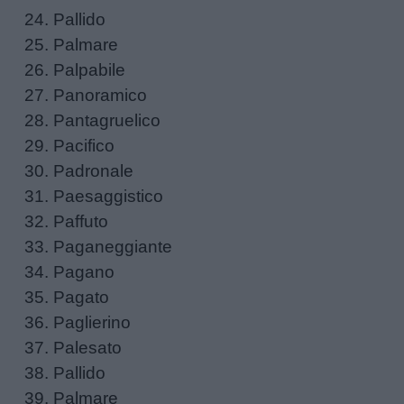
Pallido
Palmare
Schede
Palpabile
didattiche
Panoramico
Pantagruelico
Disegni
Pacifico
da
Padronale
colorare
Paesaggistico
Paffuto
Storie
Paganeggiante
per
Pagano
bambini
Pagato
Paglierino
Feste
Palesato
e
Pallido
giornate
Palmare