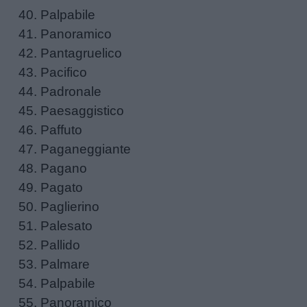
Palpabile
Panoramico
Filastrocche
Pantagruelico
Pacifico
Giochi
Padronale
Paesaggistico
Lavoretti
Paffuto
Paganeggiante
Nomi
Pagano
maschili
Pagato
Paglierino
Nomi
Palesato
femminili
Pallido
Palmare
Frasi
Palpabile
e
Panoramico