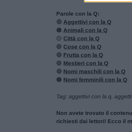
Parole con la Q:
🔴
Aggettivi con la Q
🟠
Animali con la Q
🟡
Città con la Q
🟢
Cose con la Q
🔵
Frutta con la Q
🟣
Mestieri con la Q
Link
🔴
Nomi maschili con la Q
utili
🟠
Nomi femminili con la Q
Chi
Tag: aggettivi con la q, aggetti
siamo
Non avete trovato il conten
Contatti
richiesti dai lettori! Ecco i