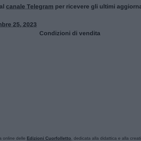
al
canale Telegram
per ricevere gli ultimi aggiorn
mbre 25, 2023
Condizioni di vendita
ta online delle
Edizioni Cuorfolletto
, dedicata alla didattica e alla crea