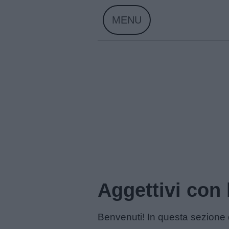
Skip
MENU
to
content
Home
Aggettivi con 
Menu
Benvenuti! In questa sezione d