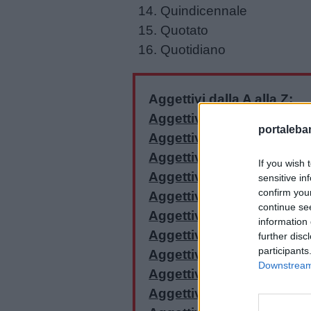
Quindicennale
Filastrocche
Quotato
Quotidiano
Giochi
Lavoretti
Aggettivi dalla A alla Z:
Aggettivi con la A
portalebam
Nomi
Aggettivi con la B
maschili
Aggettivi con la C
If you wish 
Aggettivi con la D
sensitive in
Nomi
confirm you
Aggettivi con la E
continue se
femminili
Aggettivi con la F
information 
Aggettivi con la G
further disc
Frasi
participants
Aggettivi con la I
Downstream 
e
Aggettivi con la L
aforismi
Aggettivi con la M