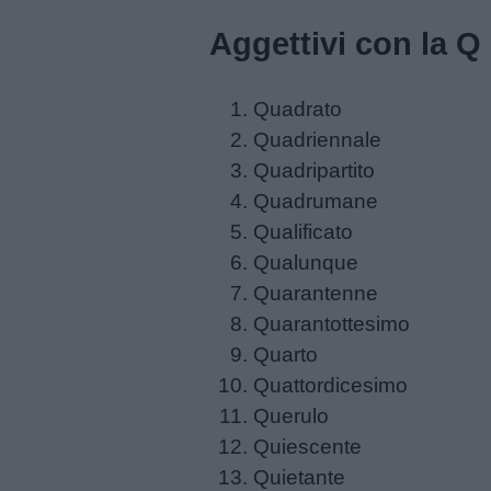
Aggettivi con la Q
Schede
didattiche
Quadrato
Disegni
Quadriennale
da
Quadripartito
colorare
Quadrumane
Qualificato
Storie
Qualunque
per
Quarantenne
bambini
Quarantottesimo
Quarto
Feste
Quattordicesimo
e
Querulo
giornate
Quiescente
Quietante