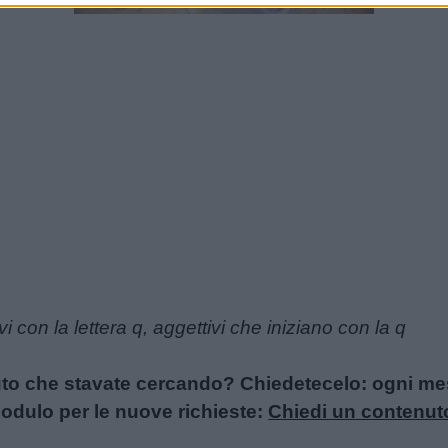
Loaded
:
21.83%
vi con la lettera q, aggettivi che iniziano con la q
uto che stavate cercando? Chiedetecelo: ogni mese
l modulo per le nuove richieste:
Chiedi un contenut