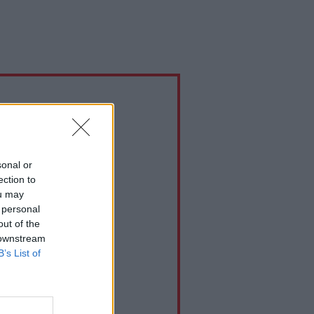
sonal or
ection to
ou may
 personal
out of the
 downstream
B’s List of