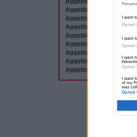
Aggettivi con la O
Persona
Buongiorno
Aggettivi con la P
Aggettivi con la Q
I want t
Opted 
Aggettivi con la R
Buonanotte
Aggettivi con la S
I want t
Aggettivi con la T
Auguri
Opted 
Aggettivi con la U
I want 
Aggettivi con la V
Barzellette
Advertis
Opted 
Aggettivi con la Z
I want t
Educazione
of my P
was col
positiva
Opted 