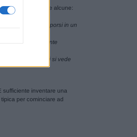
 dei problemi. Eccone alcune:
azione che può ricomporsi in un
un passo non pienamente
nuova posizione. Poi si vede
È sufficiente inventare una
e tipica per cominciare ad