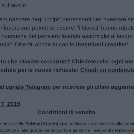
 sul tavolo.
ero nascere degli incipit interessanti per inventare st
n’inversione potrebbe essere: “i biscotti hanno rubato 
’inversione del pensiero laterale assomiglia al lavor
asia
“. Divertiti anche tu con le
inversioni creative
!
uto che stavate cercando? Chiedetecelo: ogni mese
l modulo per le nuove richieste:
Chiedi un contenut
al
canale Telegram
per ricevere gli ultimi aggiorn
 7, 2019
Condizioni di vendita
ta online delle
Edizioni Cuorfolletto
, dedicata alla didattica e alla crea
 educative di alta qualità per supportare genitori e insegnanti nel percorso