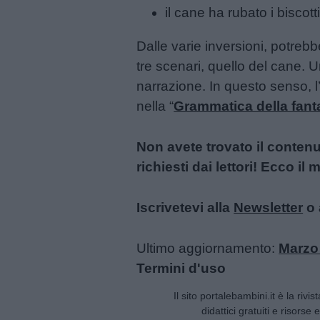
il cane ha rubato i biscotti
Dalle varie inversioni, potrebb
tre scenari, quello del cane. U
narrazione. In questo senso, l
nella “
Grammatica della fant
Link
Non avete trovato il conten
utili
richiesti dai lettori! Ecco i
Iscrivetevi alla
Newsletter
o 
Chi
siamo
Ultimo aggiornamento:
Marzo
Termini d'uso
Contatti
Il sito portalebambini.it è la rivis
Privacy
didattici gratuiti e risorse