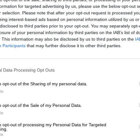
oliziotto che regola il traffico», si potrebbero attuar
formation for targeted advertising by us, please use the below opt-out s
r selection. Please note that after your opt-out request is processed y
eing interest-based ads based on personal information utilized by us or
disclosed to third parties prior to your opt-out. You may separately opt-
losure of your personal information by third parties on the IAB’s list of
. This information may also be disclosed by us to third parties on the
IA
Participants
that may further disclose it to other third parties.
Unmute
Loaded
:
l Data Processing Opt Outs
37.37%
 il poliziotto.
o opt-out of the Sharing of my personal data.
ico.
In
i è la migliore? Entrambe funzioneranno. È impossibi
o opt-out of the Sale of my Personal Data.
a dimostrato la sua fecondità. Non è importante scegli
In
nevole. Si va alla ricerca di alternative, di mutamenti,
to opt-out of processing my Personal Data for Targeted
ing.
In