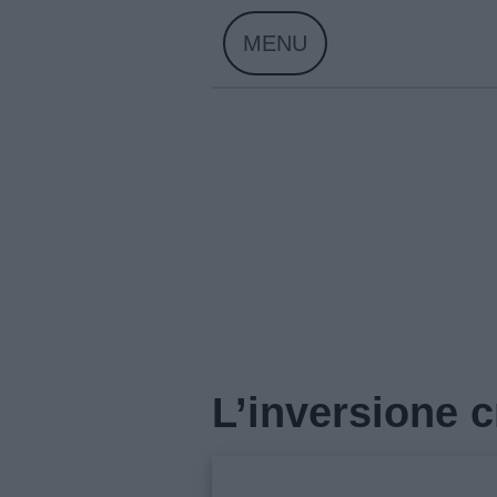
Skip
MENU
to
content
Home
L’inversione c
Menu