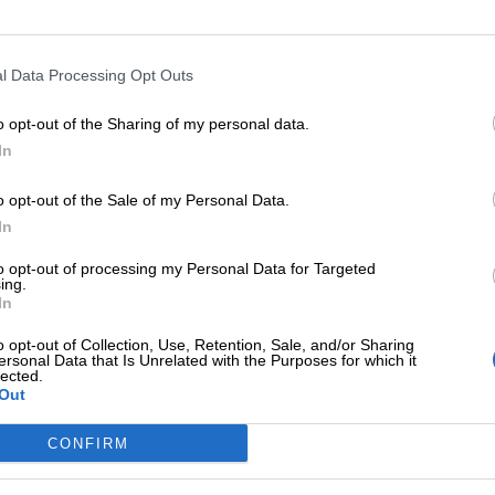
do Goleman, essere “
emotivamente intelligent
i” p
 da ciascuna il meglio per la nostra vita.
l Data Processing Opt Outs
profondire il tema consigliamo vivamente il libro
Intel
o opt-out of the Sharing of my personal data.
in una più ampia ottica cognitiva. E’ un testo chiaro 
In
e Edith Stein ha scritto un saggio,
Il problema dell’
nati.
o opt-out of the Sale of my Personal Data.
In
re empatia leggendo, se stiamo chiusi in 
to opt-out of processing my Personal Data for Targeted
ing.
In
 chiama in causa un elemento che da sempre mettia
o opt-out of Collection, Use, Retention, Sale, and/or Sharing
uta ad immedesimarsi nei personaggi dei raccont
ersonal Data that Is Unrelated with the Purposes for which it
lected.
dai nostri problemi, stabiliamo una sorta di
comunic
Out
ossa, che soffrono e gioiscono insieme a noi. Non a 
emozioni contrastanti e numerose.
CONFIRM