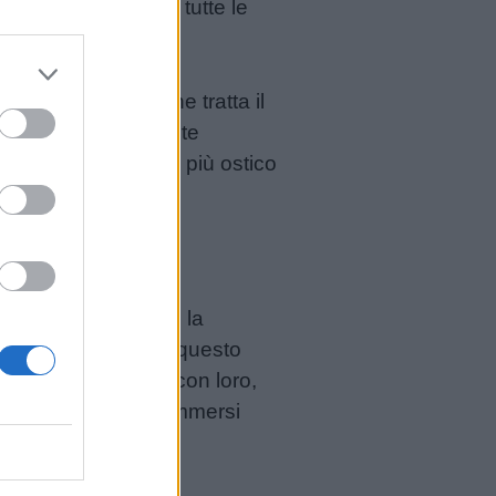
ermette di accettare tutte le
ligenza Emotiva
, che tratta il
ed illuminante. Potete
empatia
, che però è più ostico
camera?
mo in primo piano: la
i
che leggiamo; in questo
azione empatica
con loro,
caso, quando si è immersi