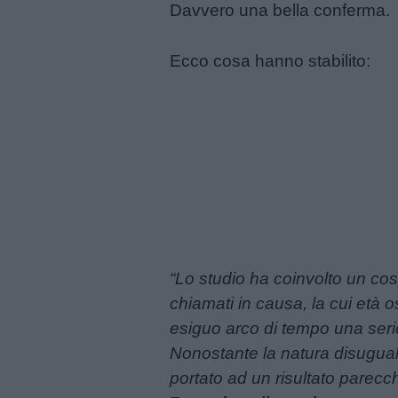
e
Davvero una bella conferma.
giornate
Ecco cosa hanno stabilito:
Filastrocche
Giochi
Lavoretti
Nomi
maschili
“Lo studio ha coinvolto un cosp
chiamati in causa, la cui età os
Nomi
esiguo arco di tempo una serie d
femminili
Nonostante la natura disuguale 
portato ad un risultato parecc
Frasi