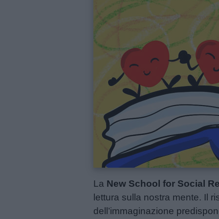
Menu
Schede
didattiche
Disegni
da
colorare
Storie
per
bambini
La
New School for Social R
lettura sulla nostra mente. Il r
Feste
dell’immaginazione predispone 