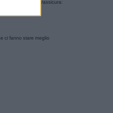
i cui parlavamo ci rassicura:
ere.
he ci fanno stare meglio