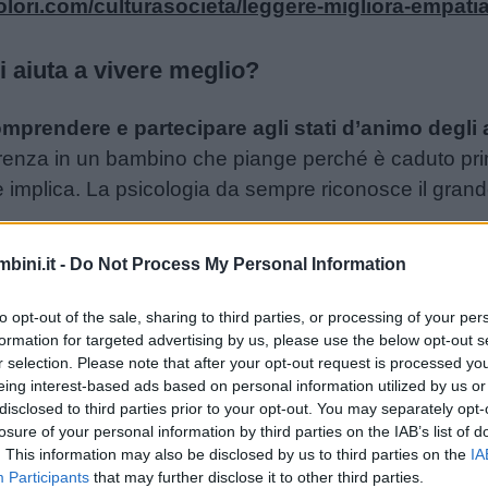
lori.com/culturasocieta/leggere-migliora-empatia
 aiuta a vivere meglio?
mprendere e partecipare agli stati d’animo degli a
ferenza in un bambino che piange perché è caduto pr
 implica. La psicologia da sempre riconosce il grand
Tra i primi ad occuparsi di empatia troviamo
Edith St
bini.it -
Do Not Process My Personal Information
a insomma. Ma è più recentemente che il termine è to
 che include l’empatia
tra le cinque componenti fond
to opt-out of the sale, sharing to third parties, or processing of your per
a stiamo parlando, vi consiglio di leggere la nostra
formation for targeted advertising by us, please use the below opt-out s
r selection. Please note that after your opt-out request is processed y
eing interest-based ads based on personal information utilized by us or
disclosed to third parties prior to your opt-out. You may separately opt-
losure of your personal information by third parties on the IAB’s list of
ratta dunque di una capacità correlata all’intelligenza
. This information may also be disclosed by us to third parties on the
IA
appagante e più intensa, a risolvere conflitti e proble
Participants
that may further disclose it to other third parties.