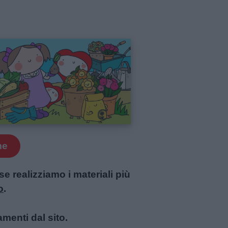
me
 realizziamo i materiali più
o
.
amenti dal sito.