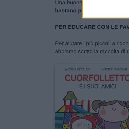
Una buona pratica quotidiana 
bastano pochi minuti al gio
PER EDUCARE CON LE FA
Per aiutare i più piccoli a ric
abbiamo scritto la raccolta di r