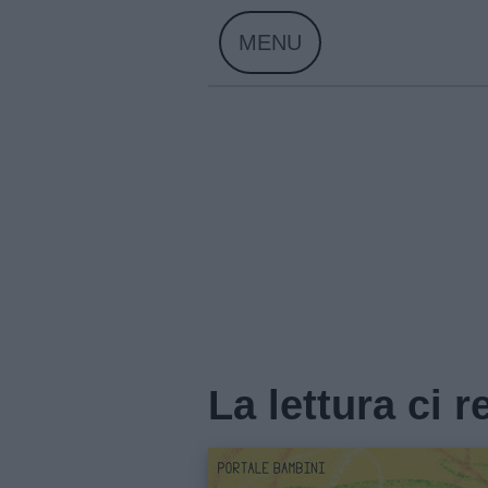
Skip
MENU
to
content
La lettura ci 
Home