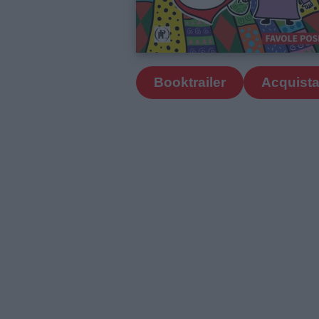
Booktrailer
Acquista