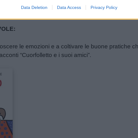
dunque, che dovremmo sperimentare tutti; lo studio d
Data Deletion
Data Access
Privacy Policy
rno per sperimentare un positivo senso di beness
VOLE:
onoscere le emozioni e a coltivare le buone pratiche c
acconti “Cuorfolletto e i suoi amici”.