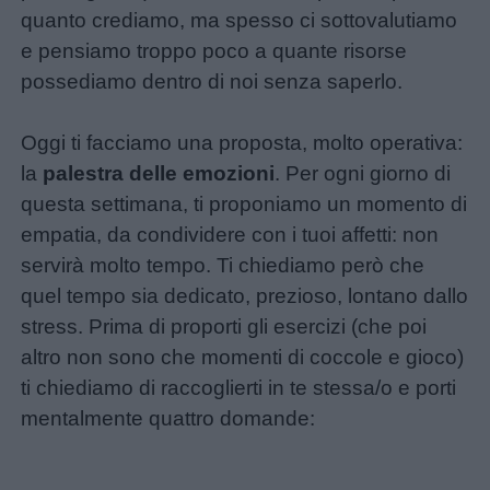
maschili
quanto crediamo, ma spesso ci sottovalutiamo
e pensiamo troppo poco a quante risorse
Nomi
possediamo dentro di noi senza saperlo.
femminili
Oggi ti facciamo una proposta, molto operativa:
Frasi
la
palestra delle emozioni
. Per ogni giorno di
e
questa settimana, ti proponiamo un momento di
aforismi
empatia, da condividere con i tuoi affetti: non
servirà molto tempo. Ti chiediamo però che
Buongiorno
quel tempo sia dedicato, prezioso, lontano dallo
stress. Prima di proporti gli esercizi (che poi
Buonanotte
altro non sono che momenti di coccole e gioco)
ti chiediamo di raccoglierti in te stessa/o e porti
Auguri
mentalmente quattro domande:
Barzellette