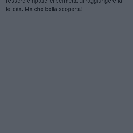
l’essere empatici ci permetta di raggiungere la
felicità. Ma che bella scoperta!
Menu
Schede
didattiche
Disegni
da
colorare