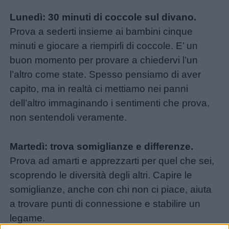
Lunedì: 30 minuti di coccole sul divano.
Prova a sederti insieme ai bambini cinque
minuti e giocare a riempirli di coccole. E’ un
buon momento per provare a chiedervi l’un
l’altro come state. Spesso pensiamo di aver
capito, ma in realtà ci mettiamo nei panni
dell’altro immaginando i sentimenti che prova,
non sentendoli veramente.
Martedì: trova somiglianze e differenze.
Prova ad amarti e apprezzarti per quel che sei,
scoprendo le diversità degli altri. Capire le
somiglianze, anche con chi non ci piace, aiuta
a trovare punti di connessione e stabilire un
legame.