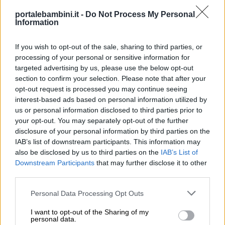
portalebambini.it -
Do Not Process My Personal
Mercoledì: pratica l’apertura verso un altro
Information
punto di vista.
Raramente riusciamo a comprendere gli altri
If you wish to opt-out of the sale, sharing to third parties, or
processing of your personal or sensitive information for
così bene come pensiamo di fare. È meglio che
targeted advertising by us, please use the below opt-out
le persone dicano a te quello che sentono,
section to confirm your selection. Please note that after your
piuttosto che tu dica a loro ciò che sentono.
opt-out request is processed you may continue seeing
interest-based ads based on personal information utilized by
Allena la tua mente ad aprirsi a prospettive che
us or personal information disclosed to third parties prior to
non sono le tue ed evolviti realmente per
your opt-out. You may separately opt-out of the further
immergerti prospettive diverse.
disclosure of your personal information by third parties on the
IAB’s list of downstream participants. This information may
also be disclosed by us to third parties on the
IAB’s List of
Giovedì: ascolta di più, parla di meno.
Downstream Participants
that may further disclose it to other
A turno, fai una domanda e mettiti in ascolto
third parties.
dell’altro, grande o piccolo che sia, per due
Personal Data Processing Opt Outs
minuti. Le persone si sentono più capite
I want to opt-out of the Sharing of my
quando è consentito loro un ampio spazio per
personal data.