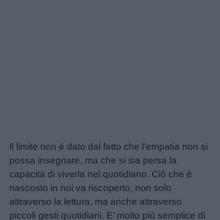
Storie
per
bambini
Feste
e
giornate
Filastrocche
Il limite non è dato dal fatto che l’empatia non si
Giochi
possa insegnare, ma che si sia persa la
capacità di viverla nel quotidiano. Ciò che è
Lavoretti
nascosto in noi va riscoperto, non solo
attraverso la lettura, ma anche attraverso
Nomi
piccoli gesti quotidiani. E’ molto più semplice di