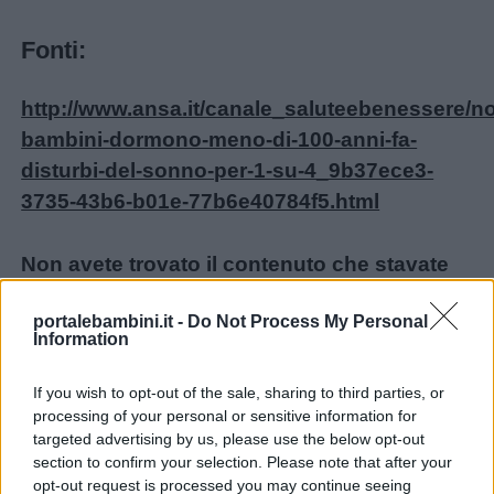
Fonti:
http://www.ansa.it/canale_saluteebenessere/not
bambini-dormono-meno-di-100-anni-fa-
disturbi-del-sonno-per-1-su-4_9b37ece3-
3735-43b6-b01e-77b6e40784f5.html
Non avete trovato il contenuto che stavate
cercando? Chiedetecelo: ogni mese
portalebambini.it -
Do Not Process My Personal
realizziamo i materiali più richiesti dai lettori!
Information
Ecco il modulo per le nuove richieste:
Chiedi un contenuto
.
If you wish to opt-out of the sale, sharing to third parties, or
processing of your personal or sensitive information for
targeted advertising by us, please use the below opt-out
Iscrivetevi alla
Newsletter
o al
canale
section to confirm your selection. Please note that after your
Telegram
per ricevere gli ultimi
opt-out request is processed you may continue seeing