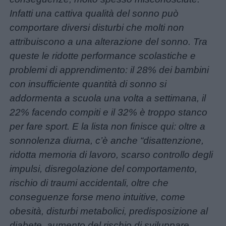
Infatti una cattiva qualità del sonno può
comportare diversi disturbi che molti non
attribuiscono a una alterazione del sonno. Tra
queste le ridotte performance scolastiche e
problemi di apprendimento: il 28% dei bambini
con insufficiente quantità di sonno si
Menu
addormenta a scuola una volta a settimana, il
22% facendo compiti e il 32% è troppo stanco
Schede
per fare sport. E la lista non finisce qui: oltre a
didattiche
sonnolenza diurna, c’è anche “disattenzione,
ridotta memoria di lavoro, scarso controllo degli
Disegni
impulsi, disregolazione del comportamento,
da
rischio di traumi accidentali, oltre che
colorare
conseguenze forse meno intuitive, come
obesità, disturbi metabolici, predisposizione al
Storie
diabete, aumento del rischio di sviluppare