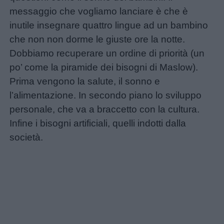
messaggio che vogliamo lanciare è che è
Nomi
inutile insegnare quattro lingue ad un bambino
femminili
che non non dorme le giuste ore la notte.
Dobbiamo recuperare un ordine di priorità (un
Frasi
po’ come la piramide dei bisogni di Maslow).
e
Prima vengono la salute, il sonno e
aforismi
l’alimentazione. In secondo piano lo sviluppo
personale, che va a braccetto con la cultura.
Buongiorno
Infine i bisogni artificiali, quelli indotti dalla
società.
Buonanotte
Auguri
Barzellette