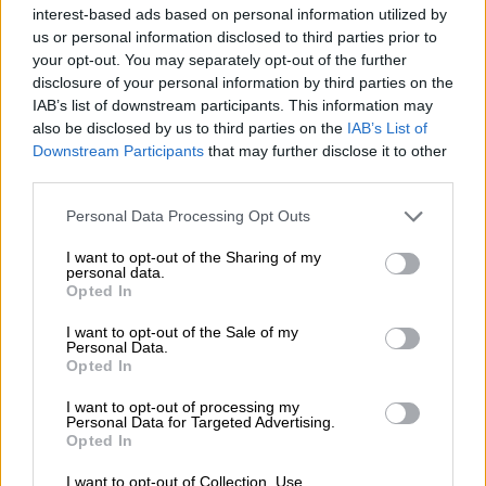
interest-based ads based on personal information utilized by
aggiornamenti dal sito.
us or personal information disclosed to third parties prior to
your opt-out. You may separately opt-out of the further
Ultimo aggiornamento:
Novembre 15, 2018
disclosure of your personal information by third parties on the
IAB’s list of downstream participants. This information may
Termini
Condizioni di
Privacy
also be disclosed by us to third parties on the
IAB’s List of
d'uso
vendita
policy
Downstream Participants
that may further disclose it to other
third parties.
Il sito portalebambini.it è la rivista online delle
Edizioni
Cuorfolletto
, dedicata alla didattica e alla creatività. Dal
Personal Data Processing Opt Outs
2014, offriamo materiali didattici gratuiti e risorse educative
di alta qualità per supportare genitori e insegnanti nel
I want to opt-out of the Sharing of my
personal data.
percorso di crescita dei più piccoli.
Opted In
©2014-2026 Tutti i diritti riservati - portalebambini.it è una
I want to opt-out of the Sale of my
testata giornalistica registrata presso il Tribunale di Trento
Personal Data.
(nr. 1 dd 19.01.2024) - Direttore responsabile: Alessia
Opted In
Elisabetta de Falco - P.IVA 14737600966
I want to opt-out of processing my
Personal Data for Targeted Advertising.
Opted In
I want to opt-out of Collection, Use,