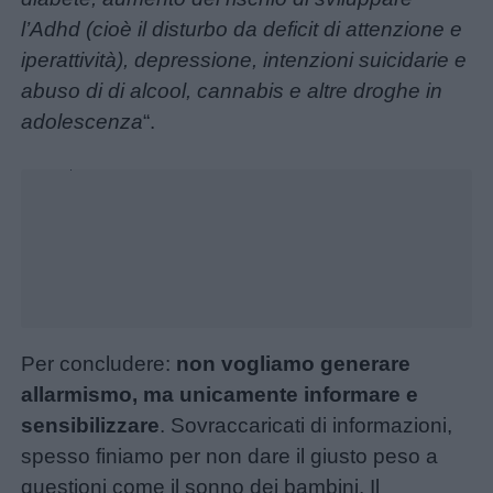
per
l’Adhd (cioè il disturbo da deficit di attenzione e
bambini
iperattività), depressione, intenzioni suicidarie e
abuso di di alcool, cannabis e altre droghe in
Feste
adolescenza
“.
e
Unmute
Loaded
:
24.77%
giornate
Filastrocche
Giochi
Per concludere:
non vogliamo generare
Lavoretti
allarmismo, ma unicamente informare e
sensibilizzare
. Sovraccaricati di informazioni,
Nomi
spesso finiamo per non dare il giusto peso a
maschili
questioni come il sonno dei bambini. Il