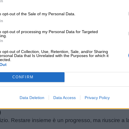
 cari. Non chiede quindi il paradiso in terra. Chiede 
In
o opt-out of the Sale of my Personal Data.
 pigra per fare un lavoro difficile… Perché troverà 
In
to opt-out of processing my Personal Data for Targeted
ing.
ra
In
o opt-out of Collection, Use, Retention, Sale, and/or Sharing
 i compiti e moltiplica il successo.
ersonal Data that Is Unrelated with the Purposes for which it
lected.
a vincere insieme.
Out
e partite, ma è con il lavoro di squadra e l’intelligen
CONFIRM
ocaie per accendere un fuoco.
(Louisa May Alcott)
mi invisibili: non puoi cogliere un fiore senza turba
Data Deletion
Data Access
Privacy Policy
o quando vengono trapiantate in un’altra mente rispe
)
nizio. Restare insieme è un progresso, ma riuscire a 