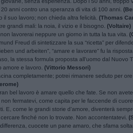
 giovane, senza esperienza. Dopo i 50 anni, troppo v
i 20 anni contro una speranza di vita di 100 anni.
(Be
 il suo lavoro; non chieda altra felicità.
(Thomas Car
re grandi mali: la noia, il vizio e il bisogno.
(Voltaire)
 non lavorerai neppure un giorno in tutta la tua vita.
(
und Freud di sintetizzare la sua “ricetta” per difend
ieben und arbeiten”, “amare e lavorare” fu la risposta
caso, la stessa formula proposta all’uomo dal Nuovo 
o amore e lavoro.
(Vittorio Messori)
fascina completamente; potrei rimanere seduto per or
Jerome)
ran bel lavoro è amare quello che fate. Se non avete
, non fermatevi, come capita per le faccende di cuore
i. E, come le grandi storie d’amore, diventerà sempr
 cercare finché non lo trovate. Non accontentatevi.
(
ndifferenza, cuocete un pane amaro, che sfama solta