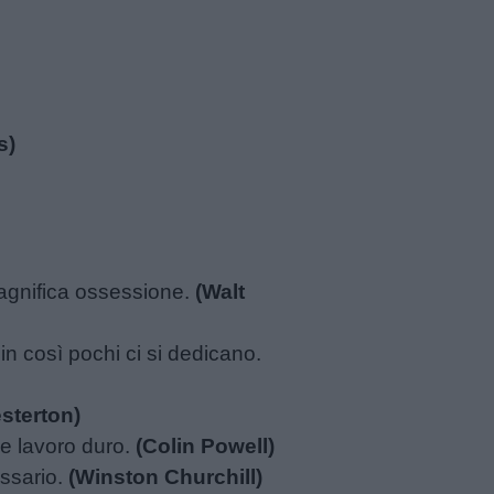
s)
magnifica ossessione.
(Walt
in così pochi ci si dedicano.
esterton)
e lavoro duro.
(Colin Powell)
essario.
(Winston Churchill)