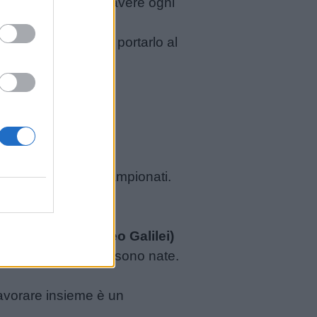
quello che dovrebbe avere ogni
un modo facile per portarlo al
za che si vincono i campionati.
re una stella.
(Galileo Galilei)
tto a quella in cui sono nate.
lavorare insieme è un