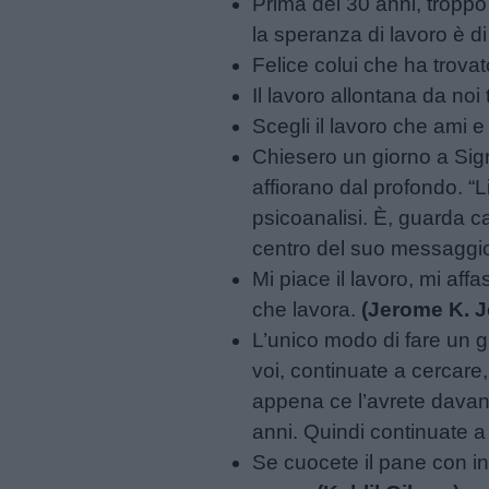
Prima dei 30 anni, troppo
Frasi
la speranza di lavoro è d
e
Felice colui che ha trovato
aforismi
Il lavoro allontana da noi t
Scegli il lavoro che ami e
Buongiorno
Chiesero un giorno a Sigm
affiorano dal profondo. “L
psicoanalisi. È, guarda 
Buonanotte
centro del suo messaggi
Mi piace il lavoro, mi af
Auguri
che lavora.
(Jerome K. 
L’unico modo di fare un g
Barzellette
voi, continuate a cercare
appena ce l’avrete davant
Educazione
anni. Quindi continuate a
positiva
Se cuocete il pane con i