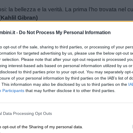
si: la bellezza e la verità. La prima l’ho trovata nel
(Kahlil Gibran)
plendore, ma la tranquillità e il lavoro, che danno la f
bini.it -
Do Not Process My Personal Information
el suo lavoro non può avere rispetto di se stesso.
(
 una grande gioia ed è ancora per molti tormento, to
to opt-out of the sale, sharing to third parties, or processing of your per
o che non serva, non giovi a un nobile scopo.
(Adrian
formation for targeted advertising by us, please use the below opt-out s
erve togliergli la vita, basta togliergli il lavoro.
(Pi
r selection. Please note that after your opt-out request is processed y
eing interest-based ads based on personal information utilized by us or
miche che alle farfalle. Pochissime persone possono 
disclosed to third parties prior to your opt-out. You may separately opt-
losure of your personal information by third parties on the IAB’s list of
si: la bellezza e la verità. La prima l’ho trovata nel
. This information may also be disclosed by us to third parties on the
IA
Participants
that may further disclose it to other third parties.
(Khalil Gibran)
e, riempi le sue mani di lavoro, il suo cuore di affet
 conoscenze utili, il suo futuro di speranza, e il su
l Data Processing Opt Outs
ano. È un popolo generoso, laborioso, non chiede che
o opt-out of the Sharing of my personal data.