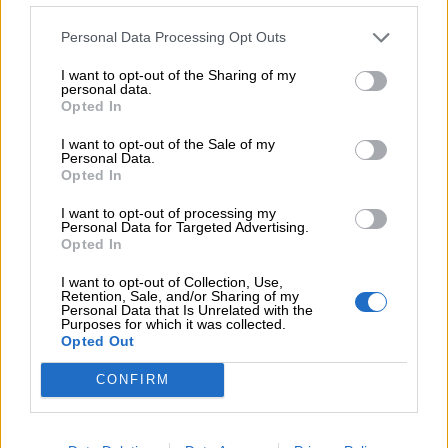
Personal Data Processing Opt Outs
I want to opt-out of the Sharing of my
personal data.
Opted In
I ruoli non sono più rigidi, prefissati, e a
I want to opt-out of the Sale of my
non sentirli così sono proprio coloro che
Personal Data.
Opted In
li incarnano. I genitori di oggi sono soli,
sentono così liquido il proprio ruolo che
I want to opt-out of processing my
Personal Data for Targeted Advertising.
cercano conforto e conferma dai figli,
Opted In
persino una legittimazione.
I want to opt-out of Collection, Use,
Retention, Sale, and/or Sharing of my
Personal Data that Is Unrelated with the
Genitori, mantenete il vostro
Purposes for which it was collected.
Opted Out
ruolo educativo, senza timori
CONFIRM
Uno dei problemi che oggi si avverte nelle