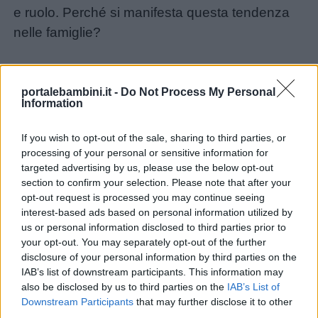
e ruolo. Perché si manifesta questa tendenza
Privacy
nelle famiglie?
policy
Massimo Ammaniti, professore onorario alla
Sapienza di Roma e psicoanalista
portalebambini.it -
Do Not Process My Personal
Information
dell’International Psychoanalytical Association,
aveva rilasciato qualche tempo fa una
If you wish to opt-out of the sale, sharing to third parties, or
dichiarazione alla stampa che qui riprendiamo:
processing of your personal or sensitive information for
targeted advertising by us, please use the below opt-out
section to confirm your selection. Please note that after your
opt-out request is processed you may continue seeing
interest-based ads based on personal information utilized by
us or personal information disclosed to third parties prior to
your opt-out. You may separately opt-out of the further
disclosure of your personal information by third parties on the
IAB’s list of downstream participants. This information may
also be disclosed by us to third parties on the
IAB’s List of
Downstream Participants
that may further disclose it to other
third parties.