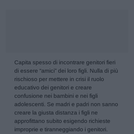
Unmute
Loaded
:
16.29%
Menu
Schede
didattiche
Capita spesso di incontrare genitori fieri
di essere “amici” dei loro figli. Nulla di più
Disegni
rischioso per mettere in crisi il ruolo
da
educativo dei genitori e creare
colorare
confusione nei bambini e nei figli
adolescenti. Se madri e padri non sanno
Storie
creare la giusta distanza i figli ne
per
approfittano subito esigendo richieste
bambini
improprie e tiranneggiando i genitori.