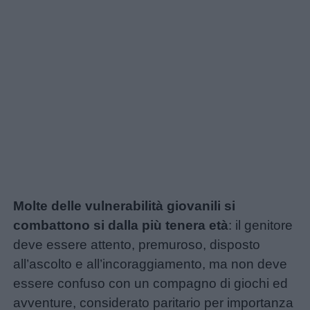
Link
utili
Molte delle vulnerabilità giovanili si
combattono si dalla più tenera età
: il genitore
Chi
deve essere attento, premuroso, disposto
siamo
all’ascolto e all’incoraggiamento, ma non deve
essere confuso con un compagno di giochi ed
Contatti
avventure, considerato paritario per importanza