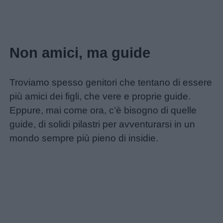
Feste
e
giornate
Non amici, ma guide
Filastrocche
Troviamo spesso genitori che tentano di essere
più amici dei figli, che vere e proprie guide.
Giochi
Eppure, mai come ora, c’è bisogno di quelle
guide, di solidi pilastri per avventurarsi in un
Lavoretti
mondo sempre più pieno di insidie.
Nomi
maschili
Nomi
femminili